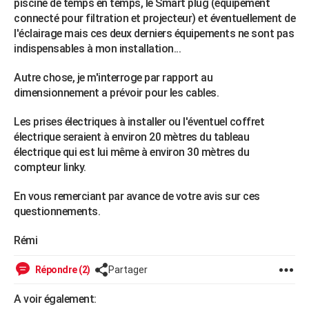
piscine de temps en temps, le Smart plug (équipement
City break
Voyage de noces
Climat
Destinations
Voyage nature
Forum
+
PHOTO
connecté pour filtration et projecteur) et éventuellement de
l'éclairage mais ces deux derniers équipements ne sont pas
GUIDES D'ACHAT
indispensables à mon installation...
BONS PLANS
Autre chose, je m'interroge par rapport au
dimensionnement a prévoir pour les cables.
CARTE DE VOEUX
Les prises électriques à installer ou l'éventuel coffret
Carte Bonne année
Carte Pâques
Carte de Noël
Carte Saint-Valentin
Carte d'anniversaire
DICTIONNAIRE
électrique seraient à environ 20 mètres du tableau
électrique qui est lui même à environ 30 mètres du
Biographies
Expressions
Dictionnaire
Citations
Proverbes
PROGRAMME TV
compteur linky.
COPAINS D'AVANT
En vous remerciant par avance de votre avis sur ces
Se connecter
Collèges
Universités
Service militaire
S'inscrire
Lycées
Primaires
Entreprises
Avis de recherche
questionnements.
AVIS DE DÉCÈS
Rémi
FORUM
Lifestyle
Sport
Television
Cinema
Bricolage
Culture
Auto
Voyage
Répondre (2)
Partager
A voir également: