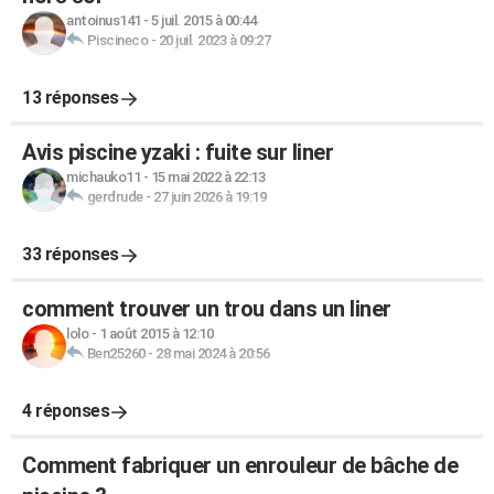
antoinus141
-
5 juil. 2015 à 00:44
Piscineco
-
20 juil. 2023 à 09:27
13 réponses
Avis piscine yzaki : fuite sur liner
michauko11
-
15 mai 2022 à 22:13
gerdrude
-
27 juin 2026 à 19:19
33 réponses
comment trouver un trou dans un liner
lolo
-
1 août 2015 à 12:10
Ben25260
-
28 mai 2024 à 20:56
4 réponses
Comment fabriquer un enrouleur de bâche de