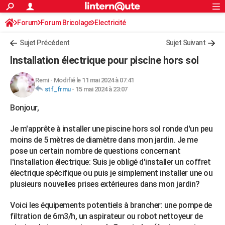
ACTUALITÉS
Forum
Forum Bricolage
Connexion
Electricité
S'inscrire
Rechercher
Société
Education
Villes
Politique
Faits Divers
Monde
+
SPORT
Sujet Précédent
Sujet Suivant
Football
Cyclisme
Forum
Coupe du monde 2026
Tennis
Rugby
CULTURE
Installation électrique pour piscine hors sol
TNT
Cinéma
Musique
Programme TV
Streaming
Sorties cinéma
+
FINANCE
Remi
-
Modifié le 11 mai 2024 à 07:41
stf_frmu
-
15 mai 2024 à 23:07
Impôts
Immobilier
Banque
Crédit
Retraite
Epargne
Risques naturels par ville
Assurance
AUTO
Bonjour,
Réserver un essai
Berlines
Forum auto
Essais
Citadines
SUV
+
HIGH-TECH
Je m'apprête à installer une piscine hors sol ronde d'un peu
Meilleur smartphone
Ordinateurs
Guide high-tech
Mobiles
Internet
Jeux vidéo
+
BRICOLAGE
moins de 5 mètres de diamètre dans mon jardin. Je me
pose un certain nombre de questions concernant
Aménagement intérieur
Cuisine
Jardinage
+
Forum
Extérieur
Salle de bains
Rangement
WEEK-END
l'installation électrique: Suis je obligé d'installer un coffret
électrique spécifique ou puis je simplement installer une ou
Escapades
Expositions
Week-end nature
Guides de France
Patrimoine
Musées
+
LIFESTYLE
plusieurs nouvelles prises extérieures dans mon jardin?
Bien-être
Mode
+
Art de vivre
Loisirs
Modes de vie
SANTE
Voici les équipements potentiels à brancher: une pompe de
Guide de la santé
Médicaments
+
Alimentation
Maladies
Sommeil
filtration de 6m3/h, un aspirateur ou robot nettoyeur de
VOYAGE