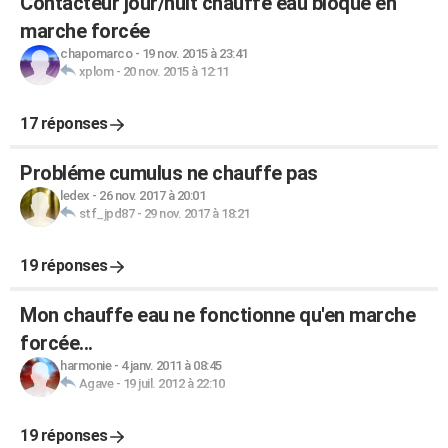
Contacteur jour/nuit chauffe eau bloqué en
marche forcée
chapomarco
-
19 nov. 2015 à 23:41
xplom
-
20 nov. 2015 à 12:11
17 réponses
Probléme cumulus ne chauffe pas
ledex
-
26 nov. 2017 à 20:01
stf_jpd87
-
29 nov. 2017 à 18:21
19 réponses
Mon chauffe eau ne fonctionne qu'en marche
forcée...
harmonie
-
4 janv. 2011 à 08:45
Agave
-
19 juil. 2012 à 22:10
19 réponses