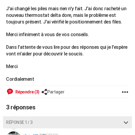
City break
Voyage de noces
Climat
Destinations
Voyage nature
Forum
+
PHOTO
J'ai changé les piles mais rien n'y fait. J'ai donc racheté un
nouveau thermostat delta dore, mais le problème est
GUIDES D'ACHAT
toujours présent. J'ai vérifié le positionnement des files.
BONS PLANS
Merci infiniment à vous de vos conseils.
CARTE DE VOEUX
Dans l'attente de vous lire pour des réponses qui je l'espère
vont m'aider pour découvrir le soucis.
Carte Bonne année
Carte Pâques
Carte de Noël
Carte Saint-Valentin
Carte d'anniversaire
DICTIONNAIRE
Merci
Biographies
Expressions
Dictionnaire
Citations
Proverbes
PROGRAMME TV
Cordialement
COPAINS D'AVANT
Se connecter
Collèges
Universités
Service militaire
S'inscrire
Lycées
Primaires
Entreprises
Avis de recherche
Répondre (3)
Partager
AVIS DE DÉCÈS
FORUM
3 réponses
Lifestyle
Sport
Television
Cinema
Bricolage
Culture
Auto
Voyage
RÉPONSE 1 / 3