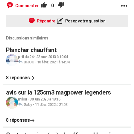
0
Commenter
Répondre
Posez votre question
Discussions similaires
Plancher chauffant
phil du 24
-
22 nov. 2013 à 10:04
BIJOU
-
10 févr. 2021 à 14:34
8 réponses
avis sur la 125cm3 magpower legenders
milou
-
30 juin 2020 à 18:16
Gaby
-
11 déc. 2022 à 21:03
8 réponses