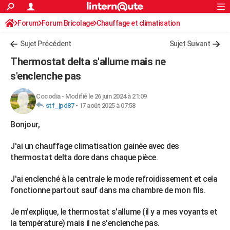
ACTUALITÉS
Forum
Forum Bricolage
Connexion
Chauffage et climatisation
S'inscrire
Rechercher
Société
Education
Villes
Politique
Faits Divers
Monde
+
SPORT
Clim - Pompe à chaleur / réversible
Sujet Précédent
Sujet Suivant
Football
Cyclisme
Forum
Coupe du monde 2026
Tennis
Rugby
CULTURE
Thermostat delta s'allume mais ne
TNT
Cinéma
Musique
Programme TV
Streaming
Sorties cinéma
+
s'enclenche pas
FINANCE
Impôts
Immobilier
Banque
Crédit
Retraite
Epargne
Risques naturels par ville
Assurance
AUTO
Cocodia
-
Modifié le 26 juin 2024 à 21:09
stf_jpd87
-
17 août 2025 à 07:58
Réserver un essai
Berlines
Forum auto
Essais
Citadines
SUV
+
HIGH-TECH
Bonjour,
Meilleur smartphone
Ordinateurs
Guide high-tech
Mobiles
Internet
Jeux vidéo
+
BRICOLAGE
J'ai un chauffage climatisation gainée avec des
Aménagement intérieur
Cuisine
Jardinage
+
Forum
Extérieur
Salle de bains
Rangement
thermostat delta dore dans chaque pièce.
WEEK-END
Escapades
Expositions
Week-end nature
Guides de France
Patrimoine
Musées
+
J'ai enclenché à la centrale le mode refroidissement et cela
LIFESTYLE
fonctionne partout sauf dans ma chambre de mon fils.
Bien-être
Mode
+
Art de vivre
Loisirs
Modes de vie
SANTE
Je m'explique, le thermostat s'allume (il y a mes voyants et
Guide de la santé
Médicaments
+
Alimentation
Maladies
Sommeil
VOYAGE
la température) mais il ne s'enclenche pas.