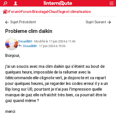
ACTUALITÉS
Forum
Forum Bricolage
Connexion
Chauffage et climatisation
S'inscrire
Rechercher
Société
Education
Villes
Politique
Faits Divers
Monde
+
SPORT
Clim - Pompe à chaleur / réversible
Sujet Précédent
Sujet Suivant
Football
Cyclisme
Forum
Coupe du monde 2026
Tennis
Rugby
CULTURE
Probleme clim daikin
TNT
Cinéma
Musique
Programme TV
Streaming
Sorties cinéma
+
FINANCE
Diouelli80
-
Modifié le 17 juin 2024 à 11:46
Diouelli80
-
17 juin 2024 à 19:36
Impôts
Immobilier
Banque
Crédit
Retraite
Epargne
Risques naturels par ville
Assurance
AUTO
Bonjour,
Réserver un essai
Berlines
Forum auto
Essais
Citadines
SUV
+
HIGH-TECH
j'ai un soucis avec ma clim daikin qui s'éteint au bout de
Meilleur smartphone
Ordinateurs
Guide high-tech
Mobiles
Internet
Jeux vidéo
+
BRICOLAGE
quelques heure, impossible de la rallumer avec la
télécommande elle clignote vert, je disjoncte et ca repart
Aménagement intérieur
Cuisine
Jardinage
+
Forum
Extérieur
Salle de bains
Rangement
WEEK-END
pour quelques heures, jai regarder les codes erreur il y a un
Bip long sur U0, pourtant je n'ai pas l'impression quelle
Escapades
Expositions
Week-end nature
Guides de France
Patrimoine
Musées
+
LIFESTYLE
manque de gaz elle rafraîchit très bien, ca pourrait être le
Bien-être
Mode
+
Art de vivre
Loisirs
Modes de vie
gaz quand même ?
SANTE
Guide de la santé
Médicaments
+
Alimentation
Maladies
Sommeil
merci
VOYAGE