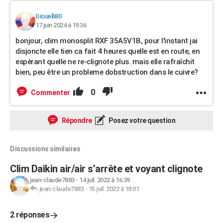
Diouelli80
17 juin 2024 à 19:36
bonjour, clim monosplit RXF 35A5V1B, pour l'instant jai
disjoncte elle tien ca fait 4 heures quelle est en route, en
espérant quelle ne re-clignote plus. mais elle rafraîchit
bien, peu être un probleme dobstruction dans le cuivre?
0
Commenter
Répondre
Posez votre question
Discussions similaires
Clim Daikin air/air s’arrête et voyant clignote
jean-claude7883
-
14 juil. 2022 à 16:39
jean-claude7883
-
15 juil. 2022 à 18:01
2 réponses