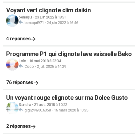
Voyant vert clignote clim daikin
benaqui
-
23 juin 2022 à 18:31
benaqui971
-
24 juin 2022 à 16:46
4 réponses
Programme P1 qui clignote lave vaisselle Beko
Lolo
-
16 mai 2018 à 22:34
Coco
-
2 juil. 2026 à 14:29
76 réponses
Un voyant rouge clignote sur ma Dolce Gusto
Sandra
-
21 oct. 2018 à 10:22
gigi24490_6358
-
16 mars 2020 à 10:35
2 réponses