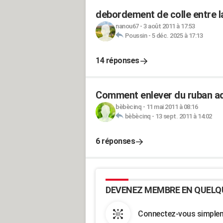
debordement de colle entre l
nanou67
-
3 août 2011 à 17:53
Poussin
-
5 déc. 2025 à 17:13
14 réponses
Comment enlever du ruban ad
bèbècinq
-
11 mai 2011 à 08:16
bèbècinq
-
13 sept. 2011 à 14:02
6 réponses
DEVENEZ MEMBRE EN QUELQ
Connectez-vous simpleme