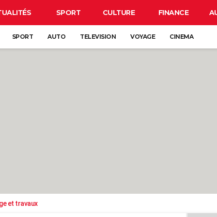
TUALITÉS
SPORT
CULTURE
FINANCE
A
SPORT
AUTO
TELEVISION
VOYAGE
CINEMA
ge et travaux