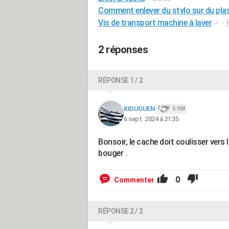
Comment enlever du stylo sur du pla
Vis de transport machine à laver
✓
-
2 réponses
RÉPONSE 1 / 2
KIDUGUEN
5 108
6 sept. 2024 à 21:35
Bonsoir, le cache doit coulisser vers 
bouger .
0
Commenter
RÉPONSE 2 / 2