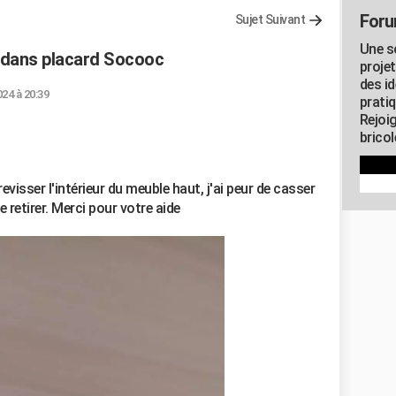
Foru
Sujet Suivant
Une s
s dans placard Socooc
proje
des id
024 à 20:39
pratiq
Rejoi
brico
revisser l'intérieur du meuble haut, j'ai peur de casser
 retirer. Merci pour votre aide