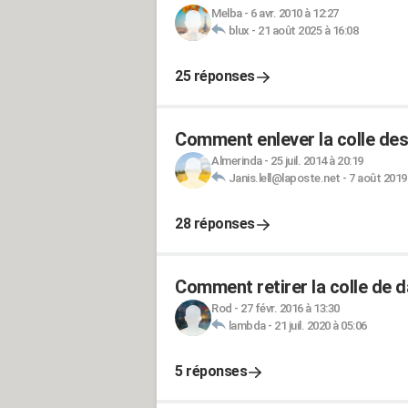
Melba
-
6 avr. 2010 à 12:27
blux
-
21 août 2025 à 16:08
25 réponses
Comment enlever la colle des 
Almerinda
-
25 juil. 2014 à 20:19
Janis.lell@laposte.net
-
7 août 2019
28 réponses
Comment retirer la colle de d
Rod
-
27 févr. 2016 à 13:30
lambda
-
21 juil. 2020 à 05:06
5 réponses