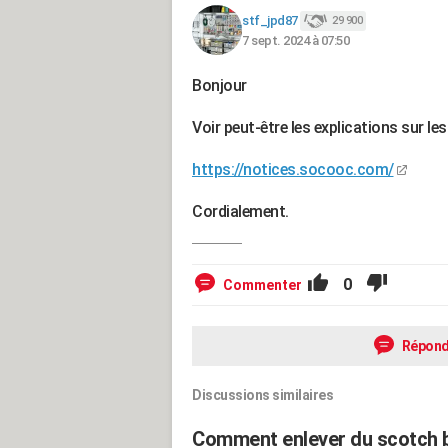
stf_jpd87
29 900
7 sept. 2024 à 07:50
Bonjour
Voir peut-être les explications sur le
https://notices.socooc.com/
Cordialement.
0
Commenter
Répond
Discussions similaires
Comment enlever du scotch b