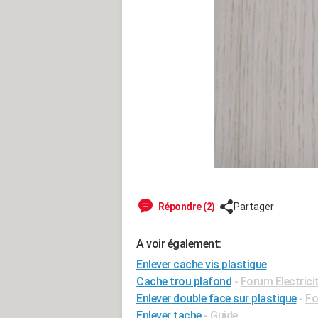
Répondre (2)
Partager
A voir également:
Enlever cache vis plastique
Cache trou plafond
-
Forum Electrici
Enlever double face sur plastique
-
Fo
Enlever tache
- Guide