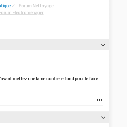
stique
✓
-
Forum Nettoyage
Forum Electroménager
l'avant mettez une lame contre le fond pour le faire