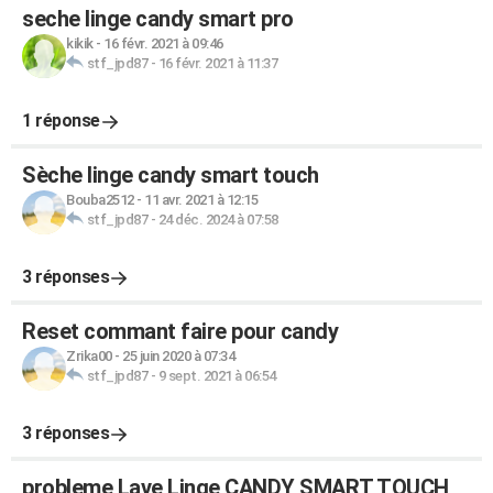
seche linge candy smart pro
kikik
-
16 févr. 2021 à 09:46
stf_jpd87
-
16 févr. 2021 à 11:37
1 réponse
Sèche linge candy smart touch
Bouba2512
-
11 avr. 2021 à 12:15
stf_jpd87
-
24 déc. 2024 à 07:58
3 réponses
Reset commant faire pour candy
Zrika00
-
25 juin 2020 à 07:34
stf_jpd87
-
9 sept. 2021 à 06:54
3 réponses
probleme Lave Linge CANDY SMART TOUCH