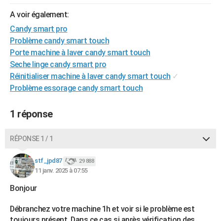
City break
Voyage de noces
Climat
Destinations
Voyage nature
Forum
+
PHOTO
A voir également:
Candy smart pro
GUIDES D'ACHAT
Problème candy smart touch
BONS PLANS
Porte machine à laver candy smart touch
Seche linge candy smart pro
CARTE DE VOEUX
Réinitialiser machine à laver candy smart touch
✓
Problème essorage candy smart touch
Carte Bonne année
Carte Pâques
Carte de Noël
Carte Saint-Valentin
Carte d'anniversaire
DICTIONNAIRE
Biographies
Expressions
Dictionnaire
Citations
Proverbes
PROGRAMME TV
1 réponse
COPAINS D'AVANT
RÉPONSE 1 / 1
Se connecter
Collèges
Universités
Service militaire
S'inscrire
Lycées
Primaires
Entreprises
Avis de recherche
AVIS DE DÉCÈS
stf_jpd87
29 888
11 janv. 2025 à 07:55
FORUM
Bonjour
Lifestyle
Sport
Television
Cinema
Bricolage
Culture
Auto
Voyage
Débranchez votre machine 1h et voir si le problème est
toujours présent. Dans ce cas si après vérification des