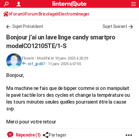
ACTUALITÉS
Forum
Forum Bricolage
Connexion
Electroménager
S'inscrire
Rechercher
Société
Education
Villes
Politique
Faits Divers
Monde
+
SPORT
Sujet Précédent
Sujet Suivant
Football
Cyclisme
Forum
Coupe du monde 2026
Tennis
Rugby
CULTURE
Bonjour j’ai un lave linge candy smartpro
TNT
Cinéma
Musique
Programme TV
Streaming
Sorties cinéma
+
modelCO12105TE/1-S
FINANCE
Impôts
Immobilier
Banque
Crédit
Retraite
Epargne
Risques naturels par ville
Assurance
AUTO
Florent
-
Modifié le 10 janv. 2025 à 20:29
stf_jpd87
-
11 janv. 2025 à 07:55
Réserver un essai
Berlines
Forum auto
Essais
Citadines
SUV
+
HIGH-TECH
Bonjour,
Meilleur smartphone
Ordinateurs
Guide high-tech
Mobiles
Internet
Jeux vidéo
+
BRICOLAGE
Ma machine ne fais que de bipper comme si on manipulait
Aménagement intérieur
Cuisine
Jardinage
+
Forum
Extérieur
Salle de bains
Rangement
le pavé tactile lors des cycles et change la température ou
WEEK-END
les tours minutes seules quelles pourraient être la cause
Escapades
Expositions
Week-end nature
Guides de France
Patrimoine
Musées
+
svp.
LIFESTYLE
Bien-être
Mode
+
Art de vivre
Loisirs
Modes de vie
SANTE
Merci pour votre retour
Guide de la santé
Médicaments
+
Alimentation
Maladies
Sommeil
VOYAGE
Répondre (1)
Partager