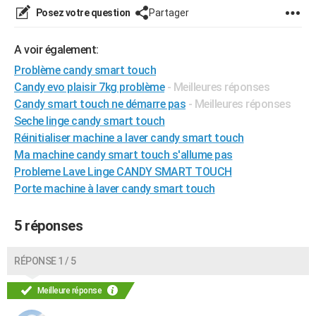
Posez votre question
Partager
City break
Voyage de noces
Climat
Destinations
Voyage nature
Forum
+
PHOTO
GUIDES D'ACHAT
A voir également:
Problème candy smart touch
BONS PLANS
Candy evo plaisir 7kg problème
- Meilleures réponses
CARTE DE VOEUX
Candy smart touch ne démarre pas
- Meilleures réponses
Seche linge candy smart touch
Carte Bonne année
Carte Pâques
Carte de Noël
Carte Saint-Valentin
Carte d'anniversaire
DICTIONNAIRE
Réinitialiser machine a laver candy smart touch
Ma machine candy smart touch s'allume pas
Biographies
Expressions
Dictionnaire
Citations
Proverbes
PROGRAMME TV
Probleme Lave Linge CANDY SMART TOUCH
Porte machine à laver candy smart touch
COPAINS D'AVANT
Se connecter
Collèges
Universités
Service militaire
S'inscrire
Lycées
Primaires
Entreprises
Avis de recherche
AVIS DE DÉCÈS
5 réponses
FORUM
RÉPONSE 1 / 5
Lifestyle
Sport
Television
Cinema
Bricolage
Culture
Auto
Voyage
Meilleure réponse