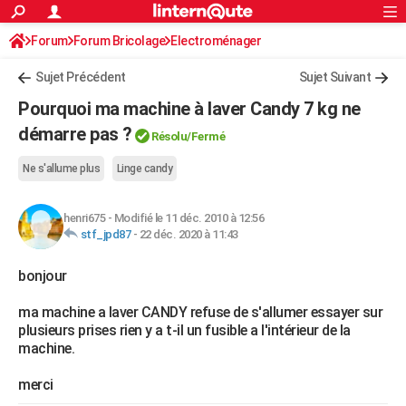
ACTUALITÉS
Forum
Forum Bricolage
Connexion
Electroménager
S'inscrire
Rechercher
Société
Education
Villes
Politique
Faits Divers
Monde
+
SPORT
Sujet Précédent
Sujet Suivant
Football
Cyclisme
Forum
Coupe du monde 2026
Tennis
Rugby
CULTURE
Pourquoi ma machine à laver Candy 7 kg ne
TNT
Cinéma
Musique
Programme TV
Streaming
Sorties cinéma
+
démarre pas ?
FINANCE
Résolu/Fermé
Impôts
Immobilier
Banque
Crédit
Retraite
Epargne
Risques naturels par ville
Assurance
AUTO
Ne s'allume plus
Linge candy
Réserver un essai
Berlines
Forum auto
Essais
Citadines
SUV
+
HIGH-TECH
henri675
-
Modifié le 11 déc. 2010 à 12:56
stf_jpd87
-
22 déc. 2020 à 11:43
Meilleur smartphone
Ordinateurs
Guide high-tech
Mobiles
Internet
Jeux vidéo
+
BRICOLAGE
bonjour
Aménagement intérieur
Cuisine
Jardinage
+
Forum
Extérieur
Salle de bains
Rangement
WEEK-END
ma machine a laver CANDY refuse de s'allumer essayer sur
Escapades
Expositions
Week-end nature
Guides de France
Patrimoine
Musées
+
LIFESTYLE
plusieurs prises rien y a t-il un fusible a l'intérieur de la
machine.
Bien-être
Mode
+
Art de vivre
Loisirs
Modes de vie
SANTE
merci
Guide de la santé
Médicaments
+
Alimentation
Maladies
Sommeil
VOYAGE