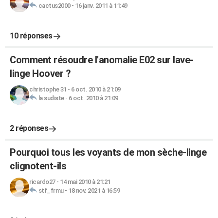
cactus2000
-
16 janv. 2011 à 11:49
10 réponses
Comment résoudre l'anomalie E02 sur lave-
linge Hoover ?
christophe 31
-
6 oct. 2010 à 21:09
la sudiste
-
6 oct. 2010 à 21:09
2 réponses
Pourquoi tous les voyants de mon sèche-linge
clignotent-ils
ricardo27
-
14 mai 2010 à 21:21
stf_frmu
-
18 nov. 2021 à 16:59