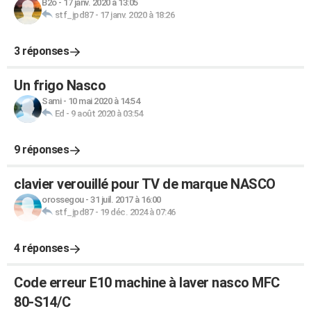
B2o
-
17 janv. 2020 à 13:05
stf_jpd87
-
17 janv. 2020 à 18:26
3 réponses
Un frigo Nasco
Sami
-
10 mai 2020 à 14:54
Ed
-
9 août 2020 à 03:54
9 réponses
clavier verouillé pour TV de marque NASCO
orossegou
-
31 juil. 2017 à 16:00
stf_jpd87
-
19 déc. 2024 à 07:46
4 réponses
Code erreur E10 machine à laver nasco MFC
80-S14/C