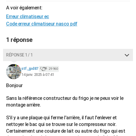
City break
Voyage de noces
Climat
Destinations
Voyage nature
Forum
+
A voir également:
PHOTO
Erreur climatiseur ec
GUIDES D'ACHAT
Code erreur climatiseur nasco pdf
BONS PLANS
1 réponse
CARTE DE VOEUX
Carte Bonne année
Carte Pâques
Carte de Noël
Carte Saint-Valentin
Carte d'anniversaire
RÉPONSE 1 / 1
DICTIONNAIRE
Biographies
Expressions
Dictionnaire
Citations
Proverbes
stf_jpd87
PROGRAMME TV
29 960
14 janv. 2025 à 07:41
COPAINS D'AVANT
Bonjour
Se connecter
Collèges
Universités
Service militaire
S'inscrire
Lycées
Primaires
Entreprises
Avis de recherche
AVIS DE DÉCÈS
Sans la référence constructeur du frigo je ne peux voir le
montage arrière.
FORUM
Lifestyle
Sport
Television
Cinema
Bricolage
Culture
Auto
Voyage
S'il y a une plaque qui ferme l'arrière, il faut l'enlever et
nettoyer le bac qui se trouve sur le compresseur noir.
Certainement une coulure de lait ou autre du frigo qui est