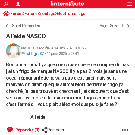
ACTUALITÉS
Forum
Forum Bricolage
Connexion
Electroménager
S'inscrire
Rechercher
Société
Education
Villes
Politique
Faits Divers
Monde
+
SPORT
Sujet Précédent
Sujet Suivant
Football
Cyclisme
Forum
Coupe du monde 2026
Tennis
Rugby
CULTURE
A l'aide NASCO
TNT
Cinéma
Musique
Programme TV
Streaming
Sorties cinéma
+
FINANCE
NASCO
-
Modifié le 14 janv. 2025 à 01:29
stf_jpd87
-
14 janv. 2025 à 07:41
Impôts
Immobilier
Banque
Crédit
Retraite
Epargne
Risques naturels par ville
Assurance
AUTO
Bonjour a tous il ya quelque chose que je ne comprends pas
Réserver un essai
Berlines
Forum auto
Essais
Citadines
SUV
+
HIGH-TECH
j'ai un frigo de marque NASCO il y a pas 2 mois je sens une
odeur répugnante ,je ne sais pas c'est quoi mais sent
Meilleur smartphone
Ordinateurs
Guide high-tech
Mobiles
Internet
Jeux vidéo
+
BRICOLAGE
mauvais on dirait quelque animal Mort derrière le frigo j'ai
cherché j'ai pas trouvé et cherchant j'ai découvert que c'est
Aménagement intérieur
Cuisine
Jardinage
+
Forum
Extérieur
Salle de bains
Rangement
WEEK-END
vers où il ya moteur la mais moi mon frigo derrière Laba
Escapades
Expositions
Week-end nature
Guides de France
Patrimoine
Musées
+
c'est fermé s'il vous plaît aidez-moi que puis-je faire ?
LIFESTYLE
Bien-être
Mode
+
Art de vivre
Loisirs
Modes de vie
A l'aide
SANTE
Guide de la santé
Médicaments
+
Alimentation
Maladies
Sommeil
Répondre (1)
Partager
VOYAGE