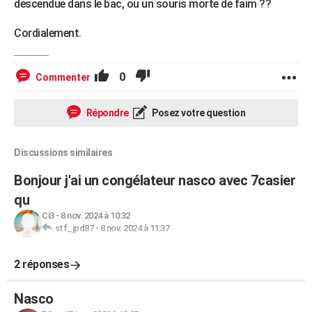
descendue dans le bac, ou un souris morte de faim ??
Cordialement.
0
Commenter
Répondre
Posez votre question
Discussions similaires
Bonjour j'ai un congélateur nasco avec 7casier
qu
Ci3
-
8 nov. 2024 à 10:32
stf_jpd87
-
8 nov. 2024 à 11:37
2 réponses
Nasco