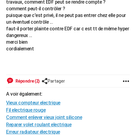
travaux, comment EDF peut se rendre compte ?
City break
Voyage de noces
Climat
Destinations
Voyage nature
Forum
+
PHOTO
comment peut-il contrôler ?
puisque que c'est privé, il ne peut pas entrer chez elle pour
GUIDES D'ACHAT
un éventuel contrôle ...
faut-il porter plainte contre EDF car c est tt de même hyper
BONS PLANS
dangereux ...
merci bien
CARTE DE VOEUX
cordialement
Carte Bonne année
Carte Pâques
Carte de Noël
Carte Saint-Valentin
Carte d'anniversaire
DICTIONNAIRE
Biographies
Expressions
Dictionnaire
Citations
Proverbes
PROGRAMME TV
COPAINS D'AVANT
Répondre (2)
Partager
Se connecter
Collèges
Universités
Service militaire
S'inscrire
Lycées
Primaires
Entreprises
Avis de recherche
AVIS DE DÉCÈS
A voir également:
Vieux compteur electrique
FORUM
Fil electrique rouge
Lifestyle
Sport
Television
Cinema
Bricolage
Culture
Auto
Voyage
Comment enlever vieux joint silicone
Reparer volet roulant electrique
Erreur radiateur électrique