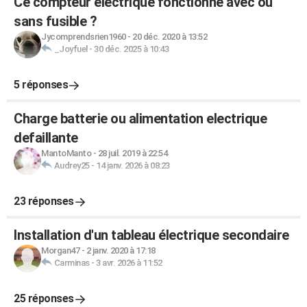
Ce compteur électrique fonctionne avec ou
sans fusible ?
Jycomprendsrien1960
-
20 déc. 2020 à 13:52
_Joyfuel
-
30 déc. 2025 à 10:43
5 réponses
Charge batterie ou alimentation electrique
defaillante
MantoManto
-
28 juil. 2019 à 22:54
Audrey25
-
14 janv. 2026 à 08:23
23 réponses
Installation d'un tableau électrique secondaire
Morgan47
-
2 janv. 2020 à 17:18
Carminas
-
3 avr. 2026 à 11:52
25 réponses