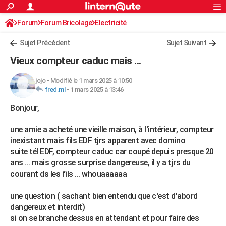
ACTUALITÉS
Forum
Forum Bricolage
Connexion
Electricité
S'inscrire
Rechercher
Société
Education
Villes
Politique
Faits Divers
Monde
+
SPORT
Sujet Précédent
Sujet Suivant
Football
Cyclisme
Forum
Coupe du monde 2026
Tennis
Rugby
CULTURE
Vieux compteur caduc mais ...
TNT
Cinéma
Musique
Programme TV
Streaming
Sorties cinéma
+
FINANCE
jojo
-
Modifié le 1 mars 2025 à 10:50
fred.ml
-
1 mars 2025 à 13:46
Impôts
Immobilier
Banque
Crédit
Retraite
Epargne
Risques naturels par ville
Assurance
AUTO
Bonjour,
Réserver un essai
Berlines
Forum auto
Essais
Citadines
SUV
+
HIGH-TECH
une amie a acheté une vieille maison, à l'intérieur, compteur
Meilleur smartphone
Ordinateurs
Guide high-tech
Mobiles
Internet
Jeux vidéo
+
BRICOLAGE
inexistant mais fils EDF tjrs apparent avec domino
suite tél EDF, compteur caduc car coupé depuis presque 20
Aménagement intérieur
Cuisine
Jardinage
+
Forum
Extérieur
Salle de bains
Rangement
WEEK-END
ans ... mais grosse surprise dangereuse, il y a tjrs du
courant ds les fils ... whouaaaaaa
Escapades
Expositions
Week-end nature
Guides de France
Patrimoine
Musées
+
LIFESTYLE
Bien-être
Mode
+
Art de vivre
Loisirs
Modes de vie
une question ( sachant bien entendu que c'est d'abord
SANTE
dangereux et interdit)
Guide de la santé
Médicaments
+
Alimentation
Maladies
Sommeil
si on se branche dessus en attendant et pour faire des
VOYAGE