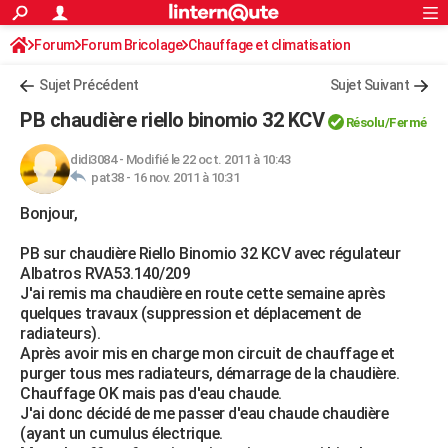
ACTUALITÉS
Forum
Forum Bricolage
Connexion
Chauffage et climatisation
S'inscrire
Rechercher
Société
Education
Villes
Politique
Faits Divers
Monde
+
SPORT
Sujet Précédent
Sujet Suivant
Football
Cyclisme
Forum
Coupe du monde 2026
Tennis
Rugby
CULTURE
PB chaudière riello binomio 32 KCV
Résolu/Fermé
TNT
Cinéma
Musique
Programme TV
Streaming
Sorties cinéma
+
FINANCE
didi3084
-
Modifié le 22 oct. 2011 à 10:43
pat38 -
16 nov. 2011 à 10:31
Impôts
Immobilier
Banque
Crédit
Retraite
Epargne
Risques naturels par ville
Assurance
AUTO
Bonjour,
Réserver un essai
Berlines
Forum auto
Essais
Citadines
SUV
+
HIGH-TECH
PB sur chaudière Riello Binomio 32 KCV avec régulateur
Meilleur smartphone
Ordinateurs
Guide high-tech
Mobiles
Internet
Jeux vidéo
+
BRICOLAGE
Albatros RVA53.140/209
J'ai remis ma chaudière en route cette semaine après
Aménagement intérieur
Cuisine
Jardinage
+
Forum
Extérieur
Salle de bains
Rangement
WEEK-END
quelques travaux (suppression et déplacement de
radiateurs).
Escapades
Expositions
Week-end nature
Guides de France
Patrimoine
Musées
+
LIFESTYLE
Après avoir mis en charge mon circuit de chauffage et
purger tous mes radiateurs, démarrage de la chaudière.
Bien-être
Mode
+
Art de vivre
Loisirs
Modes de vie
SANTE
Chauffage OK mais pas d'eau chaude.
J'ai donc décidé de me passer d'eau chaude chaudière
Guide de la santé
Médicaments
+
Alimentation
Maladies
Sommeil
VOYAGE
(ayant un cumulus électrique.