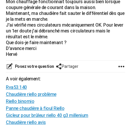
Mon chauffage fonctionnait toujours aussi bien lorsque
City break
Voyage de noces
Climat
Destinations
Voyage nature
Forum
+
coupure générale de courant dans la maison.
PHOTO
Maintenant, ma chaudière fait sauter le différentiel dès que
je la mets en marche.
GUIDES D'ACHAT
J'ai vérifié mes circulateurs mécaniquement OK. Pour lever
un 1er doute j'ai débranché mes circulateurs mais le
BONS PLANS
résultat est le même.
Que dois-je faire maintenant ?
CARTE DE VOEUX
D'avance merci
Carte Bonne année
Carte Pâques
Carte de Noël
Carte Saint-Valentin
Carte d'anniversaire
Hervé
DICTIONNAIRE
Biographies
Expressions
Dictionnaire
Citations
Proverbes
PROGRAMME TV
Posez votre question
Partager
COPAINS D'AVANT
A voir également:
Rva53.140
Se connecter
Collèges
Universités
Service militaire
S'inscrire
Lycées
Primaires
Entreprises
Avis de recherche
AVIS DE DÉCÈS
Chaudière riello problème
Riello binomio
FORUM
Panne chaudière à fioul Riello
Lifestyle
Sport
Television
Cinema
Bricolage
Culture
Auto
Voyage
Gicleur pour brûleur riello 40 g3 millenium
Chaudière riello avis