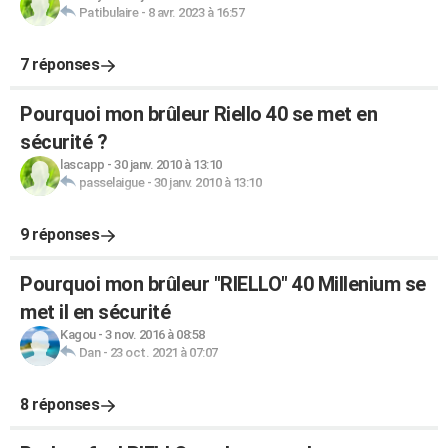
Patibulaire
-
8 avr. 2023 à 16:57
7 réponses
Pourquoi mon brûleur Riello 40 se met en
sécurité ?
lascapp
-
30 janv. 2010 à 13:10
passelaigue
-
30 janv. 2010 à 13:10
9 réponses
Pourquoi mon brûleur "RIELLO" 40 Millenium se
met il en sécurité
Kagou
-
3 nov. 2016 à 08:58
Dan
-
23 oct. 2021 à 07:07
8 réponses