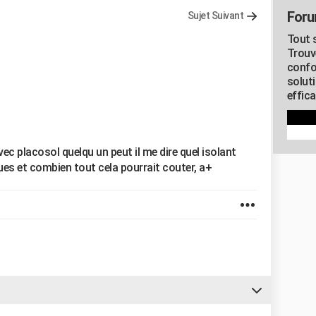
Foru
Sujet Suivant
Tout s
Trouv
confo
soluti
effica
vec placosol quelqu un peut il me dire quel isolant
ques et combien tout cela pourrait couter, a+