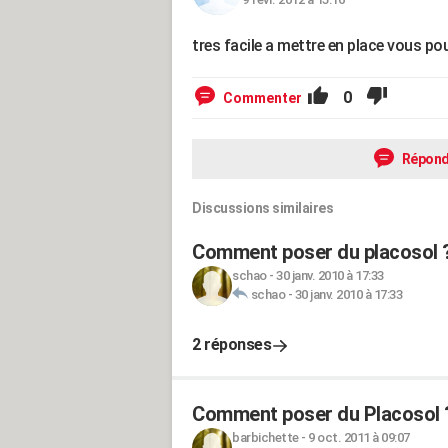
tres facile a mettre en place vous pou
0
Commenter
Répond
Discussions similaires
Comment poser du placosol 
schao
-
30 janv. 2010 à 17:33
schao
-
30 janv. 2010 à 17:33
2 réponses
Comment poser du Placosol 
barbichette
-
9 oct. 2011 à 09:07