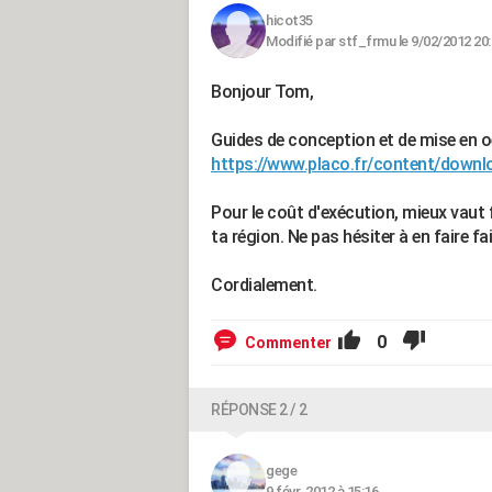
hicot35
Modifié par stf_frmu le 9/02/2012 20
Bonjour Tom,
Guides de conception et de mise en oe
https://www.placo.fr/content/downl
Pour le coût d'exécution, mieux vaut 
ta région. Ne pas hésiter à en faire f
Cordialement.
0
Commenter
RÉPONSE 2 / 2
gege
9 févr. 2012 à 15:16