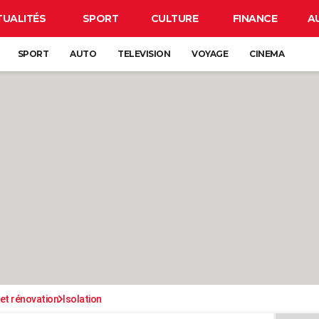
TUALITÉS
SPORT
CULTURE
FINANCE
A
SPORT
AUTO
TELEVISION
VOYAGE
CINEMA
et rénovation
Isolation