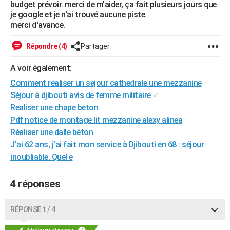
budget prévoir. merci de m'aider, ça fait plusieurs jours que
City break
Voyage de noces
Climat
Destinations
Voyage nature
Forum
+
PHOTO
je google et je n'ai trouvé aucune piste.
merci d'avance.
GUIDES D'ACHAT
Répondre (4)
Partager
BONS PLANS
A voir également:
CARTE DE VOEUX
Comment realiser un sejour cathedrale une mezzanine
Carte Bonne année
Carte Pâques
Carte de Noël
Carte Saint-Valentin
Carte d'anniversaire
Séjour à djibouti avis de femme militaire
✓
DICTIONNAIRE
Realiser une chape beton
Biographies
Expressions
Dictionnaire
Citations
Proverbes
PROGRAMME TV
Pdf notice de montage lit mezzanine alexy alinea
Réaliser une dalle béton
COPAINS D'AVANT
J'ai 62 ans, j'ai fait mon service à Djibouti en 68 : séjour
Se connecter
Collèges
Universités
Service militaire
S'inscrire
Lycées
Primaires
Entreprises
Avis de recherche
inoubliable. Quel e
AVIS DE DÉCÈS
FORUM
4 réponses
Lifestyle
Sport
Television
Cinema
Bricolage
Culture
Auto
Voyage
RÉPONSE 1 / 4