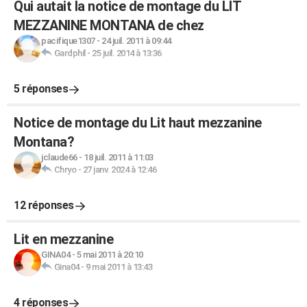
Qui autait la notice de montage du LIT
MEZZANINE MONTANA de chez
pacifique1307
-
24 juil. 2011 à 09:44
Gardphil
-
25 juil. 2014 à 13:36
5 réponses
Notice de montage du Lit haut mezzanine
Montana?
jclaude66
-
18 juil. 2011 à 11:03
Chryo
-
27 janv. 2024 à 12:46
12 réponses
Lit en mezzanine
GINA04
-
5 mai 2011 à 20:10
Gina04
-
9 mai 2011 à 13:43
4 réponses