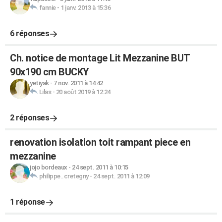
fannie
-
1 janv. 2013 à 15:36
6 réponses
Ch. notice de montage Lit Mezzanine BUT
90x190 cm BUCKY
yetiyak
-
7 nov. 2011 à 14:42
Lilas
-
20 août 2019 à 12:24
2 réponses
renovation isolation toit rampant piece en
mezzanine
jojo bordeaux
-
24 sept. 2011 à 10:15
philippe..cretegny
-
24 sept. 2011 à 12:09
1 réponse