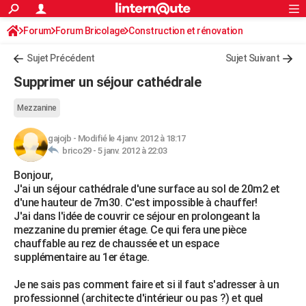
ACTUALITÉS
Forum
Forum Bricolage
Connexion
Construction et rénovation
S'inscrire
Rechercher
Société
Education
Villes
Politique
Faits Divers
Monde
+
SPORT
Sujet Précédent
Sujet Suivant
Football
Cyclisme
Forum
Coupe du monde 2026
Tennis
Rugby
CULTURE
Supprimer un séjour cathédrale
TNT
Cinéma
Musique
Programme TV
Streaming
Sorties cinéma
+
FINANCE
Mezzanine
Impôts
Immobilier
Banque
Crédit
Retraite
Epargne
Risques naturels par ville
Assurance
AUTO
gajojb
-
Modifié le 4 janv. 2012 à 18:17
brico29 -
5 janv. 2012 à 22:03
Réserver un essai
Berlines
Forum auto
Essais
Citadines
SUV
+
HIGH-TECH
Bonjour,
Meilleur smartphone
Ordinateurs
Guide high-tech
Mobiles
Internet
Jeux vidéo
+
BRICOLAGE
J'ai un séjour cathédrale d'une surface au sol de 20m2 et
d'une hauteur de 7m30. C'est impossible à chauffer!
Aménagement intérieur
Cuisine
Jardinage
+
Forum
Extérieur
Salle de bains
Rangement
WEEK-END
J'ai dans l'idée de couvrir ce séjour en prolongeant la
mezzanine du premier étage. Ce qui fera une pièce
Escapades
Expositions
Week-end nature
Guides de France
Patrimoine
Musées
+
LIFESTYLE
chauffable au rez de chaussée et un espace
supplémentaire au 1er étage.
Bien-être
Mode
+
Art de vivre
Loisirs
Modes de vie
SANTE
Je ne sais pas comment faire et si il faut s'adresser à un
Guide de la santé
Médicaments
+
Alimentation
Maladies
Sommeil
VOYAGE
professionnel (architecte d'intérieur ou pas ?) et quel