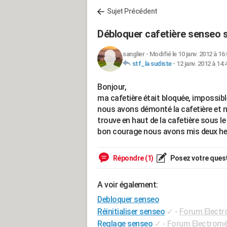
Sujet Précédent
Débloquer cafetière senseo s
sanglier
-
Modifié le 10 janv. 2012 à 16
stf_la sudiste
-
12 janv. 2012 à 14:
Bonjour,
ma cafetière était bloquée, impossible
nous avons démonté la cafetière et net
trouve en haut de la cafetière sous le
bon courage nous avons mis deux heu
Répondre (1)
Posez votre ques
A voir également:
Debloquer senseo
Réinitialiser senseo
✓
-
Forum Elect
Reglage senseo
✓
-
Forum Electrom