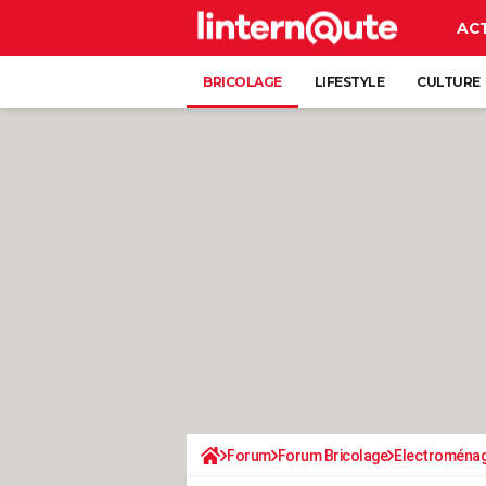
AC
BRICOLAGE
LIFESTYLE
CULTURE
Forum
Forum Bricolage
Electroména