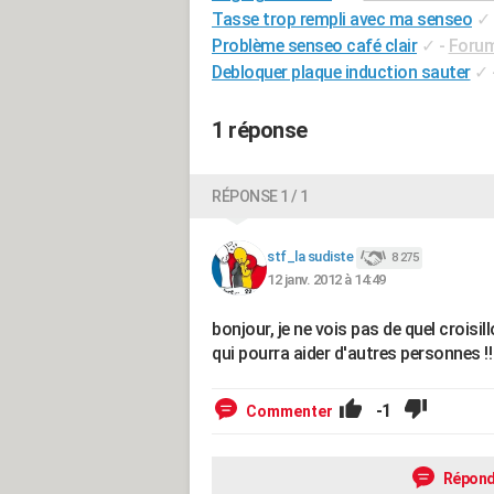
Tasse trop rempli avec ma senseo
✓
Problème senseo café clair
✓
-
Forum
Debloquer plaque induction sauter
✓
1 réponse
RÉPONSE 1 / 1
stf_la sudiste
8 275
12 janv. 2012 à 14:49
bonjour, je ne vois pas de quel crois
qui pourra aider d'autres personnes !!
-1
Commenter
Répond