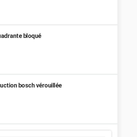
uadrante bloqué
duction bosch vérouillée