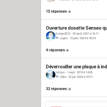
15 réponses
Ouverture dosette Senseo q
Dodye2812
-
25 août 2021 à 16:11
rugen
-
13 janv. 2024 à 18:24
4 réponses
Déverrouiller une plaque à in
tetsuo
-
1 sept. 2010 à 14:05
Silva
-
22 juil. 2026 à 10:31
32 réponses