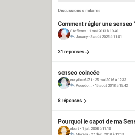
Discussions similaires
Comment régler une senseo 
Steflcms
-
1 mai 2013 à 10:40
Jacany
-
3 août 2025 à 11:01
31 réponses
senseo coincée
eurydice6471
-
25 mai 2016 à 12:33
Pseudo...
-
15 août 2018 à 15:42
8 réponses
Pourquoi le capot de ma Sens
ebert
-
1 juil. 2008 à 11:10
Maxara
-
27 déc. 2018 à 12:13