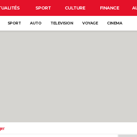
TUALITÉS
SPORT
CULTURE
FINANCE
A
SPORT
AUTO
TELEVISION
VOYAGE
CINEMA
ger