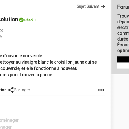
Foru
Sujet Suivant
Trouv
olution
Résolu
dépan
élect
:09
commu
49
durée
Écono
optimi
 d'ouvrir le couvercle
toyer au vinaigre blanc le croisillon jaune qui se
 couvercle, et elle fonctionne à nouveau
res pour trouver la panne
tion
Partager
roménager
énager