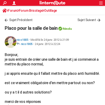
ACTUALITÉS
Forum
Forum Bricolage
Connexion
Outillage
S'inscrire
Rechercher
Société
Education
Villes
Politique
Faits Divers
Monde
+
SPORT
Sujet Précédent
Sujet Suivant
Football
Cyclisme
Forum
Coupe du monde 2026
Tennis
Rugby
CULTURE
Placo pour la salle de bain
Résolu
TNT
Cinéma
Musique
Programme TV
Streaming
Sorties cinéma
+
FINANCE
nico1805
-
Modifié le 24 janv. 2012 à 21:09
Impôts
Immobilier
Banque
Crédit
Retraite
Epargne
Risques naturels par ville
Assurance
AUTO
nico1805
-
24 janv. 2012 à 22:24
Réserver un essai
Berlines
Forum auto
Essais
Citadines
SUV
+
HIGH-TECH
Bonjour,
je suis entrain de créer une salle de bain et j ai commencé a
Meilleur smartphone
Ordinateurs
Guide high-tech
Mobiles
Internet
Jeux vidéo
+
BRICOLAGE
mettre du placo normal,
Aménagement intérieur
Cuisine
Jardinage
+
Forum
Extérieur
Salle de bains
Rangement
WEEK-END
j ai appris ensuite qu il fallait mettre du placo anti humidité.
Escapades
Expositions
Week-end nature
Guides de France
Patrimoine
Musées
+
LIFESTYLE
est ce vraiment obligatoire d'en mettre partout ou non?
Bien-être
Mode
+
Art de vivre
Loisirs
Modes de vie
SANTE
ou y a t il d autres solutions?
Guide de la santé
Médicaments
+
Alimentation
Maladies
Sommeil
VOYAGE
merci de vos réponses