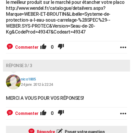
le meilleur produit sur le marché pour étancher votre placo
http://www.wendel.fr/catalogue/detailvers.aspx?
Marque=WEBER-ET-BROUTIN&Libelle=Systeme-de-
protection-a-l-eau-sous-carrelage-%28SPEC%29--
WEBER.SYS-PROTEC&Version=Seau-de-20-
Kg&CodeProd=49347&Codeart=49347
0
Commenter
RÉPONSE 3 / 3
nico1805
24 janv. 2012 à 22:24
MERCI A VOUS POUR VOS RÉPONSES!
0
Commenter
Répondre
Posez votre question