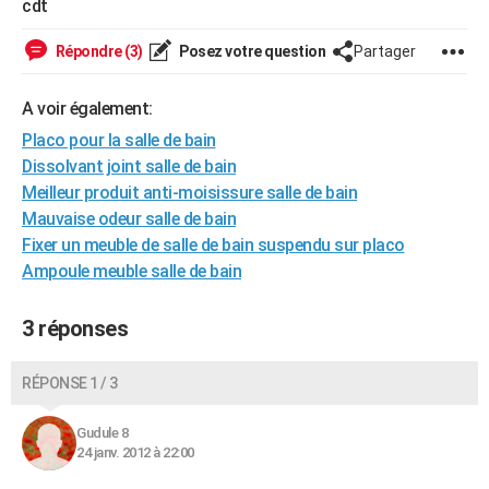
cdt
City break
Voyage de noces
Climat
Destinations
Voyage nature
Forum
+
PHOTO
Répondre (3)
Posez votre question
Partager
GUIDES D'ACHAT
A voir également:
BONS PLANS
Placo pour la salle de bain
CARTE DE VOEUX
Dissolvant joint salle de bain
Meilleur produit anti-moisissure salle de bain
Carte Bonne année
Carte Pâques
Carte de Noël
Carte Saint-Valentin
Carte d'anniversaire
DICTIONNAIRE
Mauvaise odeur salle de bain
Biographies
Expressions
Dictionnaire
Citations
Proverbes
Fixer un meuble de salle de bain suspendu sur placo
PROGRAMME TV
Ampoule meuble salle de bain
COPAINS D'AVANT
3 réponses
Se connecter
Collèges
Universités
Service militaire
S'inscrire
Lycées
Primaires
Entreprises
Avis de recherche
AVIS DE DÉCÈS
FORUM
RÉPONSE 1 / 3
Lifestyle
Sport
Television
Cinema
Bricolage
Culture
Auto
Voyage
Gudule 8
24 janv. 2012 à 22:00