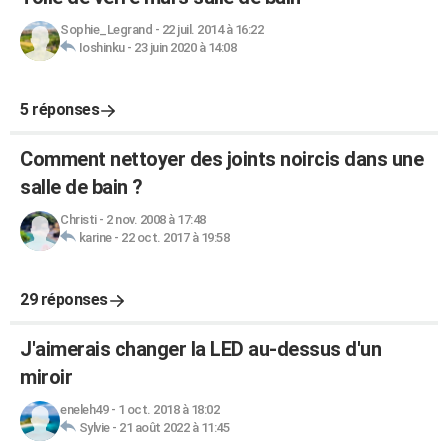
Sophie_Legrand
-
22 juil. 2014 à 16:22
Ioshinku
-
23 juin 2020 à 14:08
5 réponses
Comment nettoyer des joints noircis dans une
salle de bain ?
Christi
-
2 nov. 2008 à 17:48
karine
-
22 oct. 2017 à 19:58
29 réponses
J'aimerais changer la LED au-dessus d'un
miroir
eneleh49
-
1 oct. 2018 à 18:02
Sylvie
-
21 août 2022 à 11:45