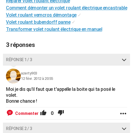
Reparer volet roulant electrique
City break
Voyage de noces
Climat
Destinations
Voyage nature
Forum
+
PHOTO
Comment démonter un volet roulant électrique encastrable
Volet roulant vemcros démontage
✓
GUIDES D'ACHAT
Volet roulant bubendorff panne
✓
Transformer volet roulant électrique en manuel
BONS PLANS
CARTE DE VOEUX
3 réponses
Carte Bonne année
Carte Pâques
Carte de Noël
Carte Saint-Valentin
Carte d'anniversaire
DICTIONNAIRE
RÉPONSE 1 / 3
Biographies
Expressions
Dictionnaire
Citations
Proverbes
PROGRAMME TV
azerty903
12 févr. 2012 à 20:55
COPAINS D'AVANT
Moi je dis qu'il faut que t'appelle la boite qui ta posé le
Se connecter
Collèges
Universités
Service militaire
S'inscrire
Lycées
Primaires
Entreprises
Avis de recherche
AVIS DE DÉCÈS
volet.
Bonne chance !
FORUM
0
Commenter
Lifestyle
Sport
Television
Cinema
Bricolage
Culture
Auto
Voyage
RÉPONSE 2 / 3