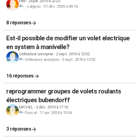
tele
-
24 juil. 2010 à 22:22
_calypso
-
31 déc. 2025 à 09:10
8 réponses
Est-il possible de modifier un volet electrique
en system à manivelle?
Utilisateur anonyme
-
2 sept. 2010 à 12:02
Utilisateur anonyme
-
2 sept. 2010 à 12:02
16 réponses
reprogrammer groupes de volets roulants
électriques bubendorff
MICHEL
-
2 déc. 2019 à 17:16
Pascal
-
11 avr. 2024 à 13:04
3 réponses