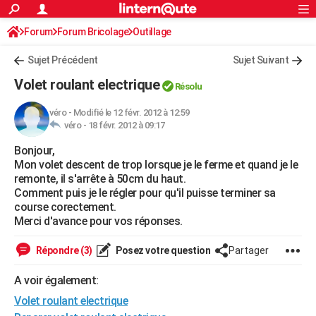
ACTUALITÉS
Forum
Forum Bricolage
Connexion
Outillage
S'inscrire
Rechercher
Société
Education
Villes
Politique
Faits Divers
Monde
+
SPORT
Sujet Précédent
Sujet Suivant
Football
Cyclisme
Forum
Coupe du monde 2026
Tennis
Rugby
CULTURE
Volet roulant electrique
Résolu
TNT
Cinéma
Musique
Programme TV
Streaming
Sorties cinéma
+
FINANCE
véro
-
Modifié le 12 févr. 2012 à 12:59
véro -
18 févr. 2012 à 09:17
Impôts
Immobilier
Banque
Crédit
Retraite
Epargne
Risques naturels par ville
Assurance
AUTO
Bonjour,
Réserver un essai
Berlines
Forum auto
Essais
Citadines
SUV
+
HIGH-TECH
Mon volet descent de trop lorsque je le ferme et quand je le
remonte, il s'arrête à 50cm du haut.
Meilleur smartphone
Ordinateurs
Guide high-tech
Mobiles
Internet
Jeux vidéo
+
BRICOLAGE
Comment puis je le régler pour qu'il puisse terminer sa
course corectement.
Aménagement intérieur
Cuisine
Jardinage
+
Forum
Extérieur
Salle de bains
Rangement
WEEK-END
Merci d'avance pour vos réponses.
Escapades
Expositions
Week-end nature
Guides de France
Patrimoine
Musées
+
LIFESTYLE
Répondre (3)
Posez votre question
Partager
Bien-être
Mode
+
Art de vivre
Loisirs
Modes de vie
SANTE
A voir également:
Volet roulant electrique
Guide de la santé
Médicaments
+
Alimentation
Maladies
Sommeil
VOYAGE