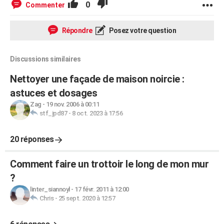
0
Commenter
Répondre
Posez votre question
Discussions similaires
Nettoyer une façade de maison noircie :
astuces et dosages
Zag
-
19 nov. 2006 à 00:11
stf_jpd87
-
8 oct. 2023 à 17:56
20 réponses
Comment faire un trottoir le long de mon mur
?
linter_siannoyl
-
17 févr. 2011 à 12:00
Chris
-
25 sept. 2020 à 12:57