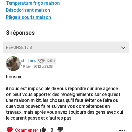
Temperature frigo maison
City break
Voyage de noces
Climat
Destinations
Voyage nature
Forum
+
PHOTO
Désodorisant maison
Piège à souris maison
GUIDES D'ACHAT
BONS PLANS
3 réponses
CARTE DE VOEUX
RÉPONSE 1 / 3
Carte Bonne année
Carte Pâques
Carte de Noël
Carte Saint-Valentin
Carte d'anniversaire
DICTIONNAIRE
stf_frmu
12 511
Biographies
Expressions
Dictionnaire
Citations
Proverbes
19 févr. 2012 à 23:33
PROGRAMME TV
bonsoir
COPAINS D'AVANT
il nous est impossible de vous répondre sur une agence...
Se connecter
Collèges
Universités
Service militaire
S'inscrire
Lycées
Primaires
Entreprises
Avis de recherche
AVIS DE DÉCÈS
on peut vous apporter des renseignements sur ce qu'est
une maison mikit, les choses qu'il faut éviter de faire ou
FORUM
que vous pouvez faire suivant vos compétences en
travaux, mais après vous avez toujours des gens avec qui
Lifestyle
Sport
Television
Cinema
Bricolage
Culture
Auto
Voyage
le courant passe et d'autres pas ...
0
Commenter