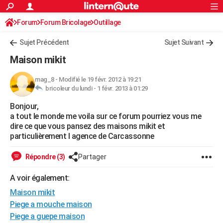
ACTUALITÉS
Forum
Forum Bricolage
Connexion
Outillage
S'inscrire
Rechercher
Société
Education
Villes
Politique
Faits Divers
Monde
+
SPORT
Sujet Précédent
Sujet Suivant
Football
Cyclisme
Forum
Coupe du monde 2026
Tennis
Rugby
CULTURE
Maison mikit
TNT
Cinéma
Musique
Programme TV
Streaming
Sorties cinéma
+
FINANCE
mag_8
-
Modifié le 19 févr. 2012 à 19:21
bricoleur du lundi -
1 févr. 2013 à 01:29
Impôts
Immobilier
Banque
Crédit
Retraite
Epargne
Risques naturels par ville
Assurance
AUTO
Bonjour,
Réserver un essai
Berlines
Forum auto
Essais
Citadines
SUV
+
HIGH-TECH
a tout le monde me voila sur ce forum pourriez vous me
dire ce que vous pansez des maisons mikit et
Meilleur smartphone
Ordinateurs
Guide high-tech
Mobiles
Internet
Jeux vidéo
+
BRICOLAGE
particulièrement l agence de Carcassonne
Aménagement intérieur
Cuisine
Jardinage
+
Forum
Extérieur
Salle de bains
Rangement
WEEK-END
Répondre (3)
Partager
Escapades
Expositions
Week-end nature
Guides de France
Patrimoine
Musées
+
LIFESTYLE
A voir également:
Maison mikit
Bien-être
Mode
+
Art de vivre
Loisirs
Modes de vie
SANTE
Piege a mouche maison
Guide de la santé
Médicaments
+
Alimentation
Maladies
Sommeil
VOYAGE
Piege a guepe maison