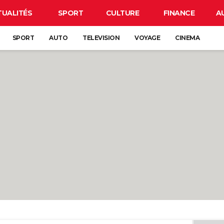
TUALITÉS
SPORT
CULTURE
FINANCE
A
SPORT
AUTO
TELEVISION
VOYAGE
CINEMA