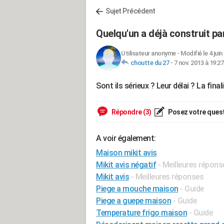
Sujet Précédent
Quelqu'un a déjà construit p
Utilisateur anonyme
-
Modifié le 4 juin
choutte du 27
-
7 nov. 2013 à 19:27
Sont ils sérieux ? Leur délai ? La fina
Répondre (3)
Posez votre ques
A voir également:
Maison mikit avis
Mikit avis négatif
- Meilleures répons
Mikit avis
- Meilleures réponses
Piege a mouche maison
- Guide
Piege a guepe maison
- Guide
Temperature frigo maison
- Guide