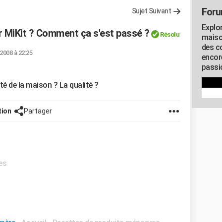
Foru
Sujet Suivant
Explo
ar MiKit ? Comment ça s'est passé ?
Résolu
maiso
des co
 2008 à 22:25
encor
passio
lité de la maison ? La qualité ?
tion
Partager
es