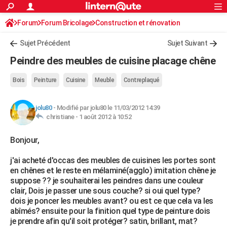
ACTUALITÉS
Forum
Forum Bricolage
Connexion
Construction et rénovation
S'inscrire
Rechercher
Société
Education
Villes
Politique
Faits Divers
Monde
+
SPORT
Peinture, Vernis, Tapissserie
Sujet Précédent
Sujet Suivant
Football
Cyclisme
Forum
Coupe du monde 2026
Tennis
Rugby
CULTURE
Peindre des meubles de cuisine placage chêne
TNT
Cinéma
Musique
Programme TV
Streaming
Sorties cinéma
+
FINANCE
Bois
Peinture
Cuisine
Meuble
Contreplaqué
Impôts
Immobilier
Banque
Crédit
Retraite
Epargne
Risques naturels par ville
Assurance
AUTO
jolu80
-
Modifié par jolu80 le 11/03/2012 14:39
Réserver un essai
Berlines
Forum auto
Essais
Citadines
SUV
+
HIGH-TECH
christiane -
1 août 2012 à 10:52
Meilleur smartphone
Ordinateurs
Guide high-tech
Mobiles
Internet
Jeux vidéo
+
BRICOLAGE
Bonjour,
Aménagement intérieur
Cuisine
Jardinage
+
Forum
Extérieur
Salle de bains
Rangement
WEEK-END
j'ai acheté d'occas des meubles de cuisines les portes sont
en chênes et le reste en mélaminé(agglo) imitation chêne je
Escapades
Expositions
Week-end nature
Guides de France
Patrimoine
Musées
+
LIFESTYLE
suppose ?? je souhaiterai les peindres dans une couleur
clair, Dois je passer une sous couche? si oui quel type?
Bien-être
Mode
+
Art de vivre
Loisirs
Modes de vie
SANTE
dois je poncer les meubles avant? ou est ce que cela va les
abîmés? ensuite pour la finition quel type de peinture dois
Guide de la santé
Médicaments
+
Alimentation
Maladies
Sommeil
VOYAGE
je prendre afin qu'il soit protéger? satin, brillant, mat?