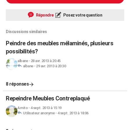
Répondre
Posez votre question
Discussions similaires
Peindre des meubles mélaminés, plusieurs
possibilités?
albane
-
28 avr. 2013 à 20:45
albane
-
29 avr. 2013 à 20:30
8 réponses
Repeindre Meubles Contreplaqué
Arnito
-
4 sept. 2013 à 15:19
Utilisateur anonyme
-
4 sept. 2013 à 18:06