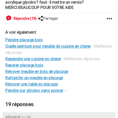
acrylique glycéro? faut- il mettre un vernis?
City break
Voyage de noces
Climat
Destinations
Voyage nature
Forum
+
PHOTO
MERCI BEAUCOUP POUR VOTRE AIDE
GUIDES D'ACHAT
Répondre (19)
Partager
BONS PLANS
A voir également:
CARTE DE VOEUX
Peindre placage bois
Quelle peinture pour meuble de cuisine en chene
- Meilleures
Carte Bonne année
Carte Pâques
Carte de Noël
Carte Saint-Valentin
Carte d'anniversaire
DICTIONNAIRE
réponses
Biographies
Expressions
Dictionnaire
Citations
Proverbes
Repeindre une cuisine en chene
- Meilleures réponses
PROGRAMME TV
Reparer placage bois
COPAINS D'AVANT
Rénover meuble en bois de placage
Rafraîchir un meuble en placage
Se connecter
Collèges
Universités
Service militaire
S'inscrire
Lycées
Primaires
Entreprises
Avis de recherche
AVIS DE DÉCÈS
Rénover une table en placage
Peindre sur glycéro sans poncer
✓
FORUM
Lifestyle
Sport
Television
Cinema
Bricolage
Culture
Auto
Voyage
19 réponses
RÉPONSE 1 / 19