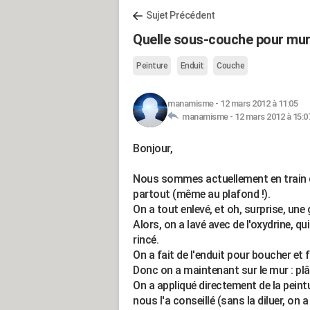
Sujet Précédent
Quelle sous-couche pour murs
Peinture
Enduit
Couche
manamisme
-
12 mars 2012 à 11:05
manamisme -
12 mars 2012 à 15:0
Bonjour,
Nous sommes actuellement en train de r
partout (même au plafond !).
On a tout enlevé, et oh, surprise, une
Alors, on a lavé avec de l'oxydrine, qu
rincé.
On a fait de l'enduit pour boucher et 
Donc on a maintenant sur le mur : plât
On a appliqué directement de la pein
nous l'a conseillé (sans la diluer, on a