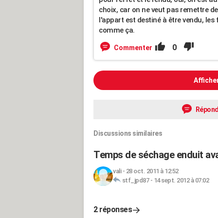
choix, car on ne veut pas remettre de 
l'appart est destiné à être vendu, les 
comme ça.
0
Commenter
Affiche
Répond
Discussions similaires
Temps de séchage enduit ava
vali
-
28 oct. 2011 à 12:52
stf_jpd87
-
14 sept. 2012 à 07:02
2 réponses