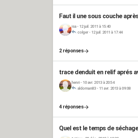
Faut il une sous couche après
isa
-
12 juil. 2011 à 15:40
colger
-
12 juil. 2011 à 17:44
2 réponses
trace denduit en relif aprés a
henri
-
10 avr. 2013 à 20:54
aldoman83
-
11 avr. 2013 à 09:08
4 réponses
Quel est le temps de séchage 