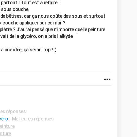
 partout !! tout est à refaire !
e sous couche.
e de bêtises, car ça nous coûte des sous et surtout
-couche appliquer sur ce mur ?
 plâtre ? J'aurai pensé que n'importe quelle peinture
vait de la glycéro, on a pris l'alkyde
 une idée, ça serait top ! :)
ures réponses
céro
- Meilleures réponses
einture
nture