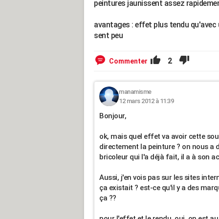
peintures jaunissent assez rapideme
avantages : effet plus tendu qu'avec 
sent peu
2
Commenter
manamisme
12 mars 2012 à 11:39
Bonjour,
ok, mais quel effet va avoir cette s
directement la peinture ? on nous a
bricoleur qui l'a déjà fait, il a à son
Aussi, j'en vois pas sur les sites int
ça existait ? est-ce qu'il y a des ma
ça ??
pour l'effet et le rendu, oui, on est a