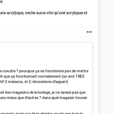
nt
une acrylyque, seche aussi vite qu'une acrylyque et
ous-couche ? pourquoi ça ne fonctionne pas de mettre
 dit que ça fonctionnait normalement (un ami TRES
 actif 2 maisons, et 2 rénovations d'appart)
ernet des magasins de bricolage, je ne savais pas que
rques mieux que d'autres ? dans quel magasin trouver
u courant, mais sur de la glycéro, on n'a pas trop le