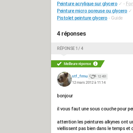
Peinture acrylique sur glycero
✓
-
For
Peinture micro poreuse ou glycero
✓
Pistolet peinture glycero
- Guide
4 réponses
RÉPONSE 1 / 4
Meilleure réponse
stf_frmu
12 451
12 mars 2012 à 11:14
bonjour
il vous faut une sous couche pour pe
attention les peintures alkynes ont u
viellissent pas bien dans le temps et