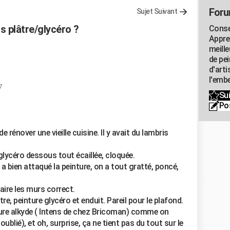
Foru
Sujet Suivant
 plâtre/glycéro ?
Consei
Appre
meill
de pe
d'art
l'embe
7
Sui
Po
énover une vieille cuisine. Il y avait du lambris
 glycéro dessous tout écaillée, cloquée.
i a bien attaqué la peinture, on a tout gratté, poncé,
faire les murs correct.
re, peinture glycéro et enduit. Pareil pour le plafond.
ture alkyde ( Intens de chez Bricoman) comme on
 oublié), et oh, surprise, ça ne tient pas du tout sur le