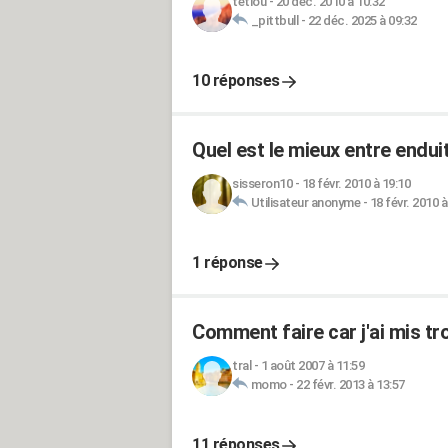
tetiou
-
20 déc. 2010 à 10:32
_pittbull
-
22 déc. 2025 à 09:32
10 réponses
Quel est le mieux entre endui
sisseron10
-
18 févr. 2010 à 19:10
Utilisateur anonyme
-
18 févr. 2010 à
1 réponse
Comment faire car j'ai mis tro
tral
-
1 août 2007 à 11:59
momo
-
22 févr. 2013 à 13:57
11 réponses