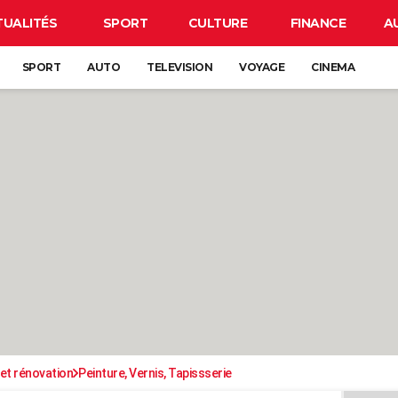
TUALITÉS
SPORT
CULTURE
FINANCE
A
SPORT
AUTO
TELEVISION
VOYAGE
CINEMA
et rénovation
Peinture, Vernis, Tapissserie