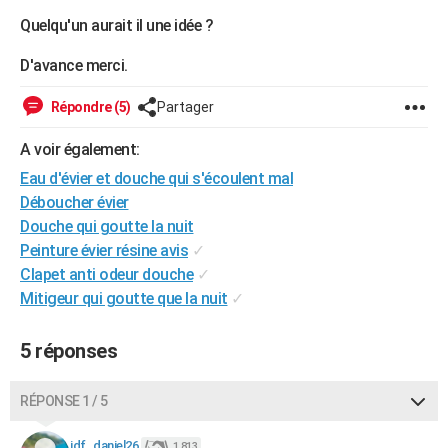
City break
Voyage de noces
Climat
Destinations
Voyage nature
Forum
+
Quelqu'un aurait il une idée ?
PHOTO
D'avance merci.
GUIDES D'ACHAT
BONS PLANS
Répondre (5)
Partager
CARTE DE VOEUX
A voir également:
Eau d'évier et douche qui s'écoulent mal
Carte Bonne année
Carte Pâques
Carte de Noël
Carte Saint-Valentin
Carte d'anniversaire
DICTIONNAIRE
Déboucher évier
Biographies
Expressions
Dictionnaire
Citations
Proverbes
Douche qui goutte la nuit
PROGRAMME TV
Peinture évier résine avis
✓
COPAINS D'AVANT
Clapet anti odeur douche
✓
Mitigeur qui goutte que la nuit
✓
Se connecter
Collèges
Universités
Service militaire
S'inscrire
Lycées
Primaires
Entreprises
Avis de recherche
AVIS DE DÉCÈS
5 réponses
FORUM
Lifestyle
Sport
Television
Cinema
Bricolage
Culture
Auto
Voyage
RÉPONSE 1 / 5
jdf_daniel26
1 813