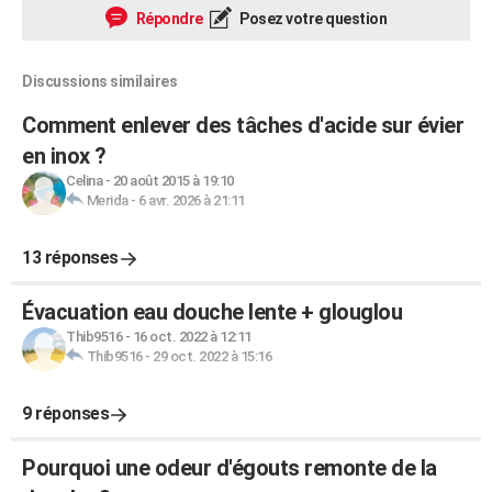
Répondre
Posez votre question
Discussions similaires
Comment enlever des tâches d'acide sur évier
en inox ?
Celina
-
20 août 2015 à 19:10
Merida
-
6 avr. 2026 à 21:11
13 réponses
Évacuation eau douche lente + glouglou
Thib9516
-
16 oct. 2022 à 12:11
Thib9516
-
29 oct. 2022 à 15:16
9 réponses
Pourquoi une odeur d'égouts remonte de la