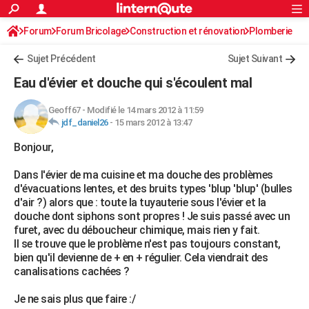
ACTUALITÉS
Forum
Forum Bricolage
Connexion
Construction et rénovation
S'inscrire
Plomberie
Rechercher
Société
Education
Villes
Politique
Faits Divers
Monde
+
SPORT
Sujet Précédent
Sujet Suivant
Football
Cyclisme
Forum
Coupe du monde 2026
Tennis
Rugby
CULTURE
Eau d'évier et douche qui s'écoulent mal
TNT
Cinéma
Musique
Programme TV
Streaming
Sorties cinéma
+
FINANCE
Geoff67
-
Modifié le 14 mars 2012 à 11:59
jdf_daniel26
-
15 mars 2012 à 13:47
Impôts
Immobilier
Banque
Crédit
Retraite
Epargne
Risques naturels par ville
Assurance
AUTO
Bonjour,
Réserver un essai
Berlines
Forum auto
Essais
Citadines
SUV
+
HIGH-TECH
Dans l'évier de ma cuisine et ma douche des problèmes
Meilleur smartphone
Ordinateurs
Guide high-tech
Mobiles
Internet
Jeux vidéo
+
BRICOLAGE
d'évacuations lentes, et des bruits types 'blup 'blup' (bulles
d'air ?) alors que : toute la tuyauterie sous l'évier et la
Aménagement intérieur
Cuisine
Jardinage
+
Forum
Extérieur
Salle de bains
Rangement
WEEK-END
douche dont siphons sont propres ! Je suis passé avec un
furet, avec du déboucheur chimique, mais rien y fait.
Escapades
Expositions
Week-end nature
Guides de France
Patrimoine
Musées
+
LIFESTYLE
Il se trouve que le problème n'est pas toujours constant,
bien qu'il devienne de + en + régulier. Cela viendrait des
Bien-être
Mode
+
Art de vivre
Loisirs
Modes de vie
SANTE
canalisations cachées ?
Guide de la santé
Médicaments
+
Alimentation
Maladies
Sommeil
VOYAGE
Je ne sais plus que faire :/