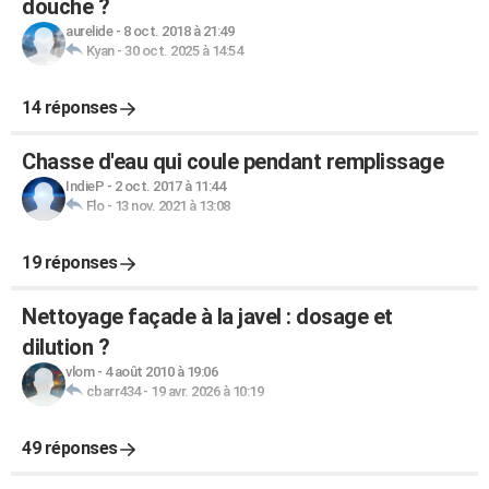
douche ?
aurelide
-
8 oct. 2018 à 21:49
Kyan
-
30 oct. 2025 à 14:54
14 réponses
Chasse d'eau qui coule pendant remplissage
IndieP
-
2 oct. 2017 à 11:44
Flo
-
13 nov. 2021 à 13:08
19 réponses
Nettoyage façade à la javel : dosage et
dilution ?
vlom
-
4 août 2010 à 19:06
cbarr434
-
19 avr. 2026 à 10:19
49 réponses