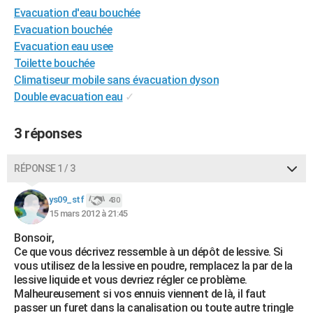
Evacuation d'eau bouchée
City break
Voyage de noces
Climat
Destinations
Voyage nature
Forum
+
PHOTO
Evacuation bouchée
GUIDES D'ACHAT
Evacuation eau usee
Toilette bouchée
BONS PLANS
Climatiseur mobile sans évacuation dyson
Double evacuation eau
✓
CARTE DE VOEUX
Carte Bonne année
Carte Pâques
Carte de Noël
Carte Saint-Valentin
Carte d'anniversaire
DICTIONNAIRE
3 réponses
Biographies
Expressions
Dictionnaire
Citations
Proverbes
PROGRAMME TV
RÉPONSE 1 / 3
COPAINS D'AVANT
ys09_stf
430
Se connecter
Collèges
Universités
Service militaire
S'inscrire
Lycées
Primaires
Entreprises
Avis de recherche
15 mars 2012 à 21:45
AVIS DE DÉCÈS
Bonsoir,
FORUM
Ce que vous décrivez ressemble à un dépôt de lessive. Si
vous utilisez de la lessive en poudre, remplacez la par de la
Lifestyle
Sport
Television
Cinema
Bricolage
Culture
Auto
Voyage
lessive liquide et vous devriez régler ce problème.
Malheureusement si vos ennuis viennent de là, il faut
passer un furet dans la canalisation ou toute autre tringle