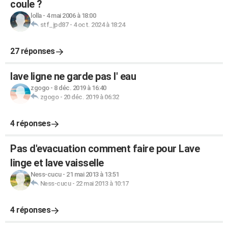
coule ?
lolla
-
4 mai 2006 à 18:00
stf_jpd87
-
4 oct. 2024 à 18:24
27 réponses
lave ligne ne garde pas l' eau
zgogo
-
8 déc. 2019 à 16:40
zgogo
-
20 déc. 2019 à 06:32
4 réponses
Pas d'evacuation comment faire pour Lave
linge et lave vaisselle
Ness-cucu
-
21 mai 2013 à 13:51
Ness-cucu
-
22 mai 2013 à 10:17
4 réponses