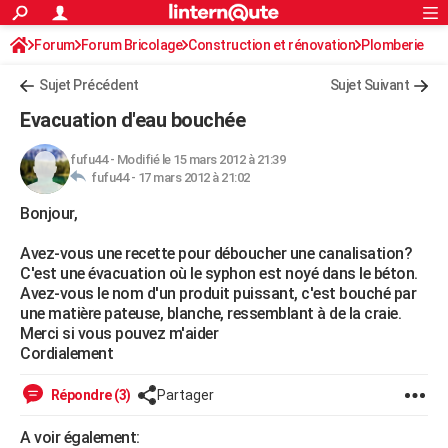
ACTUALITÉS
Forum
Forum Bricolage
Connexion
Construction et rénovation
S'inscrire
Plomberie
Rechercher
Société
Education
Villes
Politique
Faits Divers
Monde
+
SPORT
Sujet Précédent
Sujet Suivant
Football
Cyclisme
Forum
Coupe du monde 2026
Tennis
Rugby
CULTURE
Evacuation d'eau bouchée
TNT
Cinéma
Musique
Programme TV
Streaming
Sorties cinéma
+
FINANCE
fufu44
-
Modifié le 15 mars 2012 à 21:39
fufu44 -
17 mars 2012 à 21:02
Impôts
Immobilier
Banque
Crédit
Retraite
Epargne
Risques naturels par ville
Assurance
AUTO
Bonjour,
Réserver un essai
Berlines
Forum auto
Essais
Citadines
SUV
+
HIGH-TECH
Avez-vous une recette pour déboucher une canalisation?
Meilleur smartphone
Ordinateurs
Guide high-tech
Mobiles
Internet
Jeux vidéo
+
BRICOLAGE
C'est une évacuation où le syphon est noyé dans le béton.
Avez-vous le nom d'un produit puissant, c'est bouché par
Aménagement intérieur
Cuisine
Jardinage
+
Forum
Extérieur
Salle de bains
Rangement
WEEK-END
une matière pateuse, blanche, ressemblant à de la craie.
Merci si vous pouvez m'aider
Escapades
Expositions
Week-end nature
Guides de France
Patrimoine
Musées
+
LIFESTYLE
Cordialement
Bien-être
Mode
+
Art de vivre
Loisirs
Modes de vie
SANTE
Répondre (3)
Partager
Guide de la santé
Médicaments
+
Alimentation
Maladies
Sommeil
VOYAGE
A voir également: