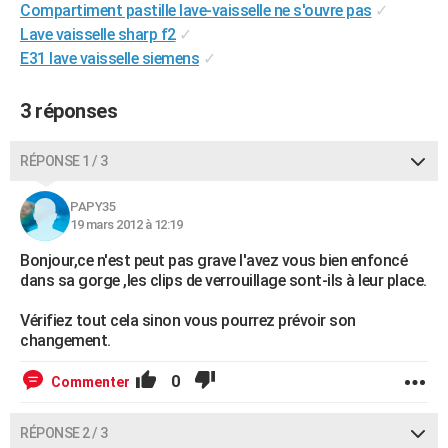
Compartiment pastille lave-vaisselle ne s'ouvre pas
✓
City break
Voyage de noces
Climat
Destinations
Voyage nature
Forum
+
PHOTO
Lave vaisselle sharp f2
✓
E31 lave vaisselle siemens
✓
GUIDES D'ACHAT
BONS PLANS
3 réponses
CARTE DE VOEUX
RÉPONSE 1 / 3
Carte Bonne année
Carte Pâques
Carte de Noël
Carte Saint-Valentin
Carte d'anniversaire
DICTIONNAIRE
PAPY35
Biographies
Expressions
Dictionnaire
Citations
Proverbes
19 mars 2012 à 12:19
PROGRAMME TV
Bonjour,ce n'est peut pas grave l'avez vous bien enfoncé
COPAINS D'AVANT
dans sa gorge ,les clips de verrouillage sont-ils à leur place.
Se connecter
Collèges
Universités
Service militaire
S'inscrire
Lycées
Primaires
Entreprises
Avis de recherche
AVIS DE DÉCÈS
Vérifiez tout cela sinon vous pourrez prévoir son
changement.
FORUM
0
Commenter
Lifestyle
Sport
Television
Cinema
Bricolage
Culture
Auto
Voyage
RÉPONSE 2 / 3