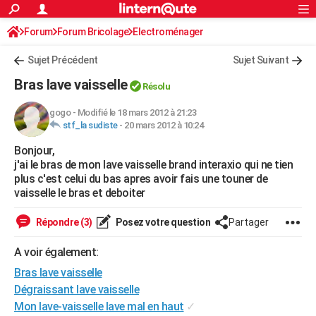
ACTUALITÉS
Forum
Forum Bricolage
Connexion
Electroménager
S'inscrire
Rechercher
Société
Education
Villes
Politique
Faits Divers
Monde
+
SPORT
Sujet Précédent
Sujet Suivant
Football
Cyclisme
Forum
Coupe du monde 2026
Tennis
Rugby
CULTURE
Bras lave vaisselle
Résolu
TNT
Cinéma
Musique
Programme TV
Streaming
Sorties cinéma
+
FINANCE
gogo
-
Modifié le 18 mars 2012 à 21:23
stf_la sudiste
-
20 mars 2012 à 10:24
Impôts
Immobilier
Banque
Crédit
Retraite
Epargne
Risques naturels par ville
Assurance
AUTO
Bonjour,
Réserver un essai
Berlines
Forum auto
Essais
Citadines
SUV
+
HIGH-TECH
j'ai le bras de mon lave vaisselle brand interaxio qui ne tien
plus c'est celui du bas apres avoir fais une touner de
Meilleur smartphone
Ordinateurs
Guide high-tech
Mobiles
Internet
Jeux vidéo
+
BRICOLAGE
vaisselle le bras et deboiter
Aménagement intérieur
Cuisine
Jardinage
+
Forum
Extérieur
Salle de bains
Rangement
WEEK-END
Répondre (3)
Posez votre question
Partager
Escapades
Expositions
Week-end nature
Guides de France
Patrimoine
Musées
+
LIFESTYLE
A voir également:
Bras lave vaisselle
Bien-être
Mode
+
Art de vivre
Loisirs
Modes de vie
SANTE
Dégraissant lave vaisselle
Guide de la santé
Médicaments
+
Alimentation
Maladies
Sommeil
VOYAGE
Mon lave-vaisselle lave mal en haut
✓