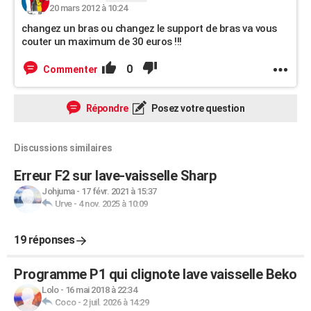
20 mars 2012 à 10:24
changez un bras ou changez le support de bras va vous
couter un maximum de 30 euros !!!
0
Commenter
Répondre
Posez votre question
Discussions similaires
Erreur F2 sur lave-vaisselle Sharp
Johjuma
-
17 févr. 2021 à 15:37
Urve
-
4 nov. 2025 à 10:09
19 réponses
Programme P1 qui clignote lave vaisselle Beko
Lolo
-
16 mai 2018 à 22:34
Coco
-
2 juil. 2026 à 14:29