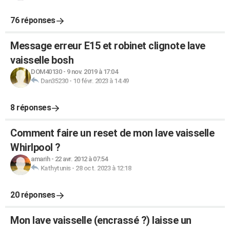
76 réponses
Message erreur E15 et robinet clignote lave
vaisselle bosh
DOM40130
-
9 nov. 2019 à 17:04
Dan35230
-
10 févr. 2023 à 14:49
8 réponses
Comment faire un reset de mon lave vaisselle
Whirlpool ?
amarih
-
22 avr. 2012 à 07:54
Kathytunis
-
28 oct. 2023 à 12:18
20 réponses
Mon lave vaisselle (encrassé ?) laisse un