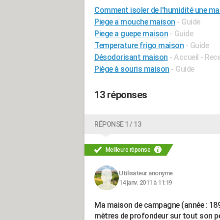
Comment isoler de l'humidité une m
Piege a mouche maison
- Guide
Piege a guepe maison
- Guide
Temperature frigo maison
- Guide
Désodorisant maison
- Accueil - Re
Piège à souris maison
- Guide
13 réponses
RÉPONSE 1 / 13
Meilleure réponse
Utilisateur anonyme
14 janv. 2011 à 11:19
Ma maison de campagne (année : 1890)é
mètres de profondeur sur tout son pér