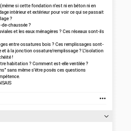
 (même si cette fondation n'est ni en béton ni en
dage intérieur et extérieur pour voir ce qui se passait
llage ?
z-de-chaussée ?
uviales et les eaux ménagères ? Ces réseaux sont-ils
ges entre ossatures bois ? Ces remplissages sont-
e et à la jonction ossature/remplissage ? L'isolation
héité !
re habitation ? Comment est-elle ventilée ?
ns" sans même s'être posés ces questions
ompétence.
ENSAIS