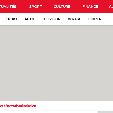
TUALITÉS
SPORT
CULTURE
FINANCE
A
SPORT
AUTO
TELEVISION
VOYAGE
CINEMA
et rénovation
Isolation