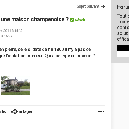
Foru
Sujet Suivant
Tout s
é une maison champenoise ?
Résolu
Trouv
confo
nv. 2011 à 14:13
soluti
1 à 16:37
effica
erre, celle ci date de fin 1800 il n'y a pas de
é l'isolation intérieur. Qui a ce type de maison ?
stion
Partager