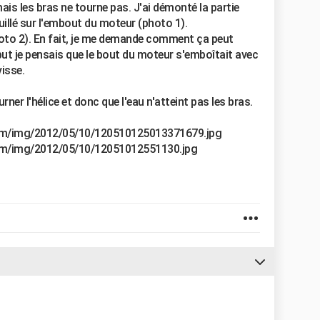
mais les bras ne tourne pas. J'ai démonté la partie
ouillé sur l'embout du moteur (photo 1).
photo 2). En fait, je me demande comment ça peut
but je pensais que le bout du moteur s'emboîtait avec
visse.
ner l'hélice et donc que l'eau n'atteint pas les bras.
com/img/2012/05/10/120510125013371679.jpg
com/img/2012/05/10/12051012551130.jpg