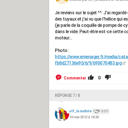
Je reviens sur le sujet ^^. J'ai regard
des tuyaux et j'ai vu que l'hélice qui
(je parle de la coquille de pompe de c
dans le vide. Peut-être est-ce cette co
moteur...
Photo :
https://www.emenager.fr/media/cat
fb8d27136e95/6/9/690070483.jpg
0
Commenter
RÉPONSE 7 / 8
stf_la sudiste
8 271
10 mai 2012 à 18:20