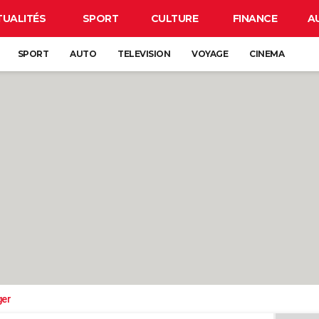
TUALITÉS
SPORT
CULTURE
FINANCE
A
SPORT
AUTO
TELEVISION
VOYAGE
CINEMA
ger