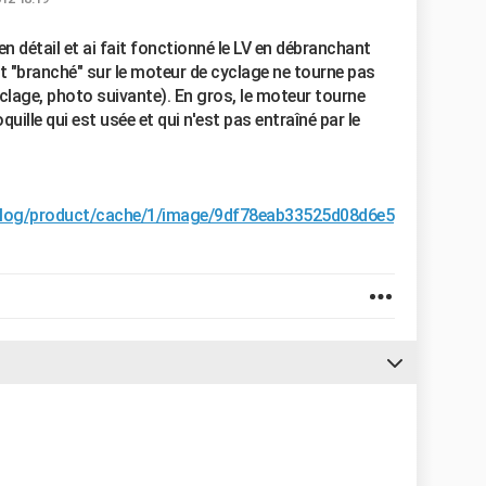
é en détail et ai fait fonctionné le LV en débranchant
 est "branché" sur le moteur de cyclage ne tourne pas
yclage, photo suivante). En gros, le moteur tourne
quille qui est usée et qui n'est pas entraîné par le
alog/product/cache/1/image/9df78eab33525d08d6e5