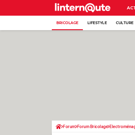
AC
BRICOLAGE
LIFESTYLE
CULTURE
Forum
Forum Bricolage
Electroména