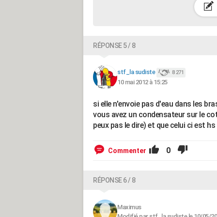
RÉPONSE 5 / 8
stf_la sudiste
8 271
10 mai 2012 à 15:25
si elle n'envoie pas d'eau dans les br
vous avez un condensateur sur le coté 
peux pas le dire) et que celui ci est h
0
Commenter
RÉPONSE 6 / 8
Maximus
Modifié par stf_la sudiste le 10/05/2