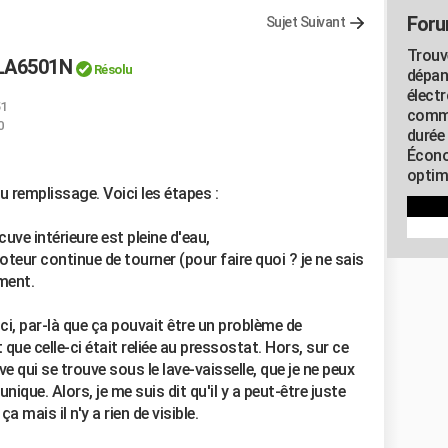
Foru
Sujet Suivant
Trouv
PLA6501N
Résolu
dépan
élect
51
commu
0
durée
Écono
optimi
u remplissage. Voici les étapes :
 cuve intérieure est pleine d'eau,
moteur continue de tourner (pour faire quoi ? je ne sais
ment.
-ci, par-là que ça pouvait être un problème de
e celle-ci était reliée au pressostat. Hors, sur ce
ve qui se trouve sous le lave-vaisselle, que je ne peux
ique. Alors, je me suis dit qu'il y a peut-être juste
mais il n'y a rien de visible.