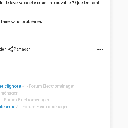
 de lave-vaisselle quasi introuvable ? Quelles sont
 faire sans problèmes.
tion
Partager
et clignote
✓
-
Forum Electroménager
oménager
✓
-
Forum Electroménager
 dessus
✓
-
Forum Electroménager