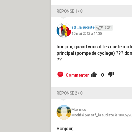
RÉPONSE 1 / 8
stf_la sudiste
8 271
10 mai 2012 à 11:35
bonjour, quand vous dites que le mot
principal (pompe de cyclage) ??? donc
??
0
Commenter
RÉPONSE 2 / 8
Maximus
Modifié par stf_la sudiste le 10/05/2
Bonjour,