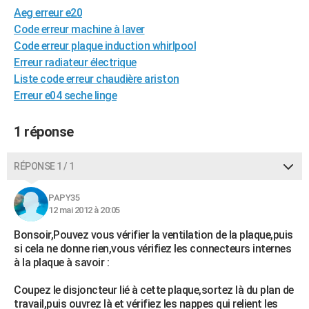
Aeg erreur e20
City break
Voyage de noces
Climat
Destinations
Voyage nature
Forum
+
PHOTO
Code erreur machine à laver
GUIDES D'ACHAT
Code erreur plaque induction whirlpool
Erreur radiateur électrique
BONS PLANS
Liste code erreur chaudière ariston
Erreur e04 seche linge
CARTE DE VOEUX
Carte Bonne année
Carte Pâques
Carte de Noël
Carte Saint-Valentin
Carte d'anniversaire
DICTIONNAIRE
1 réponse
Biographies
Expressions
Dictionnaire
Citations
Proverbes
PROGRAMME TV
RÉPONSE 1 / 1
COPAINS D'AVANT
PAPY35
Se connecter
Collèges
Universités
Service militaire
S'inscrire
Lycées
Primaires
Entreprises
Avis de recherche
12 mai 2012 à 20:05
AVIS DE DÉCÈS
Bonsoir,Pouvez vous vérifier la ventilation de la plaque,puis
FORUM
si cela ne donne rien,vous vérifiez les connecteurs internes
à la plaque à savoir :
Lifestyle
Sport
Television
Cinema
Bricolage
Culture
Auto
Voyage
Coupez le disjoncteur lié à cette plaque,sortez là du plan de
travail,puis ouvrez là et vérifiez les nappes qui relient les