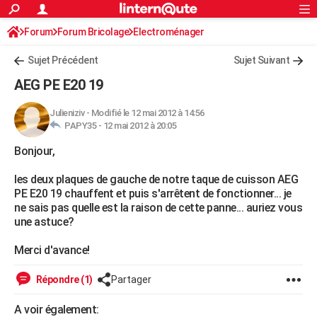
ACTUALITÉS
Forum
Forum Bricolage
Connexion
Electroménager
S'inscrire
Rechercher
Société
Education
Villes
Politique
Faits Divers
Monde
+
SPORT
Sujet Précédent
Sujet Suivant
Football
Cyclisme
Forum
Coupe du monde 2026
Tennis
Rugby
CULTURE
AEG PE E20 19
TNT
Cinéma
Musique
Programme TV
Streaming
Sorties cinéma
+
FINANCE
Julieniziv
-
Modifié le 12 mai 2012 à 14:56
PAPY35 -
12 mai 2012 à 20:05
Impôts
Immobilier
Banque
Crédit
Retraite
Epargne
Risques naturels par ville
Assurance
AUTO
Bonjour,
Réserver un essai
Berlines
Forum auto
Essais
Citadines
SUV
+
HIGH-TECH
les deux plaques de gauche de notre taque de cuisson AEG
Meilleur smartphone
Ordinateurs
Guide high-tech
Mobiles
Internet
Jeux vidéo
+
BRICOLAGE
PE E20 19 chauffent et puis s'arrêtent de fonctionner... je
ne sais pas quelle est la raison de cette panne... auriez vous
Aménagement intérieur
Cuisine
Jardinage
+
Forum
Extérieur
Salle de bains
Rangement
WEEK-END
une astuce?
Escapades
Expositions
Week-end nature
Guides de France
Patrimoine
Musées
+
LIFESTYLE
Merci d'avance!
Bien-être
Mode
+
Art de vivre
Loisirs
Modes de vie
SANTE
Répondre (1)
Partager
Guide de la santé
Médicaments
+
Alimentation
Maladies
Sommeil
VOYAGE
A voir également: