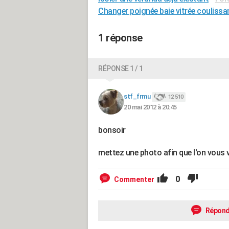
Changer poignée baie vitrée coulissa
1 réponse
RÉPONSE 1 / 1
stf_frmu
12 510
20 mai 2012 à 20:45
bonsoir
mettez une photo afin que l'on vous v
0
Commenter
Répond