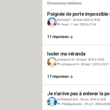
Discussions similaires
Poignée de porte impossible
donovan7
-
23 mars 2021 à 18:42
Feed
-
11 avr. 2022 à 21:34
11 réponses
Isoler ma véranda
ptitepuce14
-
23 sept. 2013 à 16:50
ptitepuce14
-
28 sept. 2013 à 13:31
17 réponses
Je n'arrive pas à enlever la 
Unfinished-End
-
26 nov. 2016 à 14:35
Philalapatavelo
-
29 oct. 2024 à 08:0