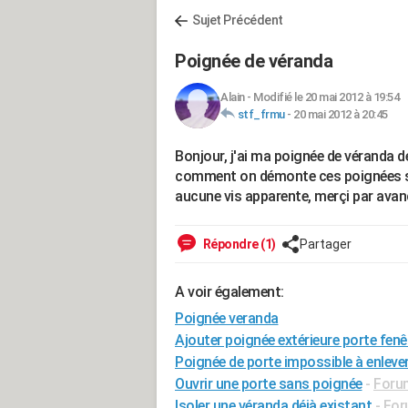
Sujet Précédent
Poignée de véranda
Alain
-
Modifié le 20 mai 2012 à 19:54
stf_frmu
-
20 mai 2012 à 20:45
Bonjour, j'ai ma poignée de véranda d
comment on démonte ces poignées sach
aucune vis apparente, merçi par ava
Répondre (1)
Partager
A voir également:
Poignée veranda
Ajouter poignée extérieure porte fenê
Poignée de porte impossible à enleve
Ouvrir une porte sans poignée
-
Forum
Isoler une véranda déjà existant
-
For