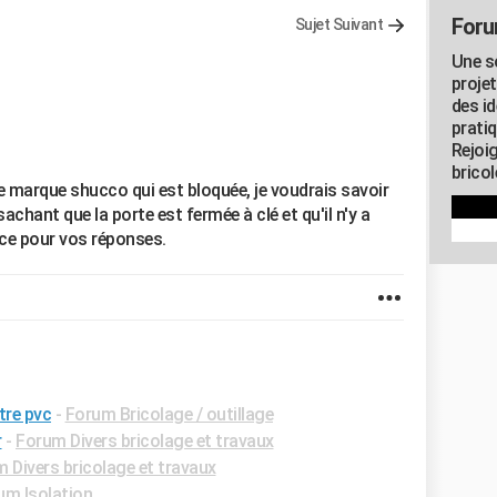
Foru
Sujet Suivant
Une s
proje
des id
pratiq
Rejoi
brico
e marque shucco qui est bloquée, je voudrais savoir
ant que la porte est fermée à clé et qu'il n'y a
nce pour vos réponses.
tre pvc
-
Forum Bricolage / outillage
r
-
Forum Divers bricolage et travaux
 Divers bricolage et travaux
um Isolation