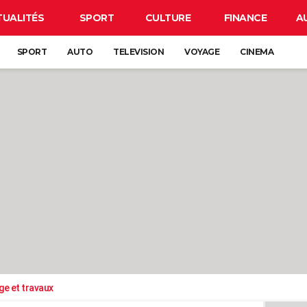
TUALITÉS
SPORT
CULTURE
FINANCE
A
SPORT
AUTO
TELEVISION
VOYAGE
CINEMA
ge et travaux