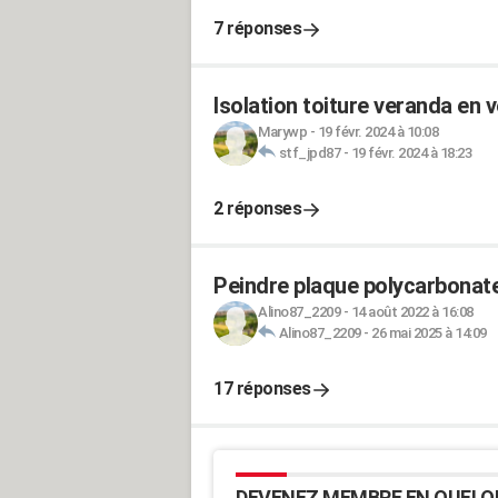
7 réponses
Isolation toiture veranda en 
Marywp
-
19 févr. 2024 à 10:08
stf_jpd87
-
19 févr. 2024 à 18:23
2 réponses
Peindre plaque polycarbonat
Alino87_2209
-
14 août 2022 à 16:08
Alino87_2209
-
26 mai 2025 à 14:09
17 réponses
DEVENEZ MEMBRE EN QUELQ