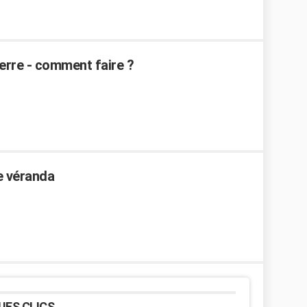
verre - comment faire ?
e véranda
UES CLICS