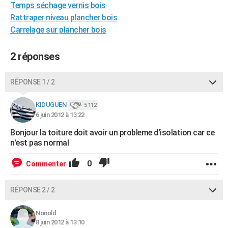
Temps séchage vernis bois
City break
Voyage de noces
Climat
Destinations
Voyage nature
Forum
+
PHOTO
Rattraper niveau plancher bois
Carrelage sur plancher bois
GUIDES D'ACHAT
BONS PLANS
2 réponses
CARTE DE VOEUX
RÉPONSE 1 / 2
Carte Bonne année
Carte Pâques
Carte de Noël
Carte Saint-Valentin
Carte d'anniversaire
DICTIONNAIRE
KIDUGUEN
5 112
Biographies
Expressions
Dictionnaire
Citations
Proverbes
6 juin 2012 à 13:22
PROGRAMME TV
Bonjour la toiture doit avoir un probleme d'isolation car ce
COPAINS D'AVANT
n'est pas normal
Se connecter
Collèges
Universités
Service militaire
S'inscrire
Lycées
Primaires
Entreprises
Avis de recherche
AVIS DE DÉCÈS
0
Commenter
FORUM
RÉPONSE 2 / 2
Lifestyle
Sport
Television
Cinema
Bricolage
Culture
Auto
Voyage
Nonold
8 juin 2012 à 13:10