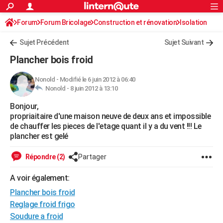
ACTUALITÉS
Forum
Forum Bricolage
Connexion
Construction et rénovation
S'inscrire
Isolation
Rechercher
Société
Education
Villes
Politique
Faits Divers
Monde
+
SPORT
Sujet Précédent
Sujet Suivant
Football
Cyclisme
Forum
Coupe du monde 2026
Tennis
Rugby
CULTURE
Plancher bois froid
TNT
Cinéma
Musique
Programme TV
Streaming
Sorties cinéma
+
FINANCE
Nonold
-
Modifié le 6 juin 2012 à 06:40
Nonold -
8 juin 2012 à 13:10
Impôts
Immobilier
Banque
Crédit
Retraite
Epargne
Risques naturels par ville
Assurance
AUTO
Bonjour,
Réserver un essai
Berlines
Forum auto
Essais
Citadines
SUV
+
HIGH-TECH
propriaitaire d'une maison neuve de deux ans et impossible
de chauffer les pieces de l'etage quant il y a du vent !!! Le
Meilleur smartphone
Ordinateurs
Guide high-tech
Mobiles
Internet
Jeux vidéo
+
BRICOLAGE
plancher est gelé
Aménagement intérieur
Cuisine
Jardinage
+
Forum
Extérieur
Salle de bains
Rangement
WEEK-END
Répondre (2)
Partager
Escapades
Expositions
Week-end nature
Guides de France
Patrimoine
Musées
+
LIFESTYLE
A voir également:
Plancher bois froid
Bien-être
Mode
+
Art de vivre
Loisirs
Modes de vie
SANTE
Reglage froid frigo
Guide de la santé
Médicaments
+
Alimentation
Maladies
Sommeil
VOYAGE
Soudure a froid