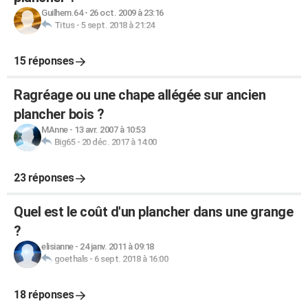
Guilhem.64
-
26 oct. 2009 à 23:16
Titus
-
5 sept. 2018 à 21:24
15 réponses
Ragréage ou une chape allégée sur ancien
plancher bois ?
MAnne
-
13 avr. 2007 à 10:53
Big65
-
20 déc. 2017 à 14:00
23 réponses
Quel est le coût d'un plancher dans une grange
?
elisianne
-
24 janv. 2011 à 09:18
goethals
-
6 sept. 2018 à 16:00
18 réponses