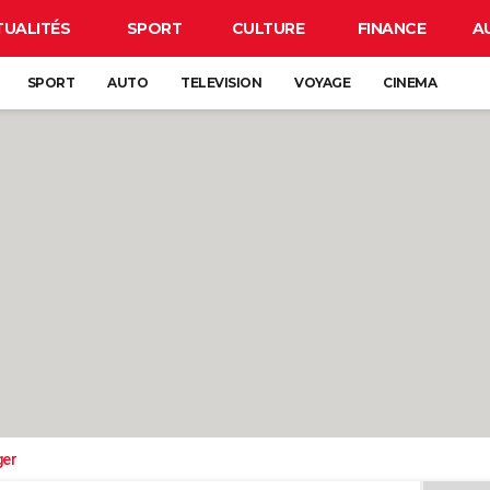
TUALITÉS
SPORT
CULTURE
FINANCE
A
SPORT
AUTO
TELEVISION
VOYAGE
CINEMA
ger