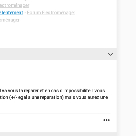
lectroménager
e lentement
-
Forum Electroménager
roménager
l va vous la reparer et en cas d impossibilite il vous
ion (+/- egal a une reparation) mais vous aurez une