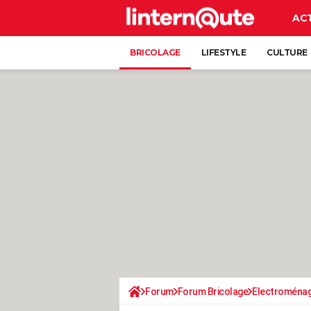
AC
BRICOLAGE
LIFESTYLE
CULTURE
Forum
Forum Bricolage
Electroména