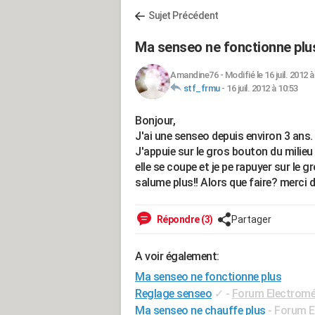
Sujet Précédent
Ma senseo ne fonctionne plu
Amandine76
-
Modifié le 16 juil. 2012 à
stf_frmu
-
16 juil. 2012 à 10:53
Bonjour,
J'ai une senseo depuis environ 3 ans.
J'appuie sur le gros bouton du milieu
elle se coupe et je pe rapuyer sur le 
salume plus!! Alors que faire? merci 
Répondre (3)
Partager
A voir également:
Ma senseo ne fonctionne plus
Reglage senseo
✓
-
Forum Electrom
Ma senseo ne chauffe plus
-
Forum E