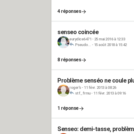
4 réponses
senseo coincée
eurydice6471
-
25 mai 2016 à 12:33
Pseudo...
-
15 août 2018 à 15:42
8 réponses
Problème senséo ne coule pl
roger's
-
11 févr. 2013 à 08:26
stf_frmu
-
11 févr. 2013 à 09:16
1 réponse
Senseo: demi-tasse, problème