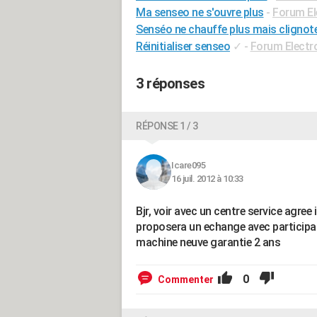
Ma senseo ne s'ouvre plus
-
Forum E
Senséo ne chauffe plus mais clignot
Réinitialiser senseo
✓
-
Forum Elect
3 réponses
RÉPONSE 1 / 3
Icare095
16 juil. 2012 à 10:33
Bjr, voir avec un centre service agree i
proposera un echange avec participat
machine neuve garantie 2 ans
0
Commenter