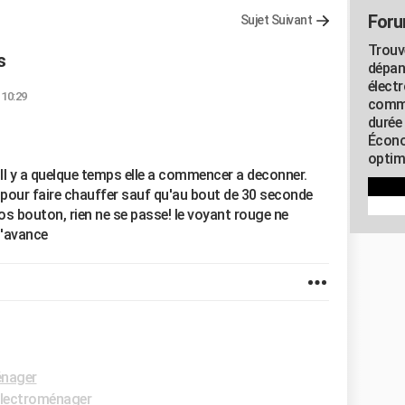
Foru
Sujet Suivant
Trouv
s
dépan
élect
 10:29
commu
durée
Écono
optimi
 Il y a quelque temps elle a commencer a deconner.
 pour faire chauffer sauf qu'au bout de 30 seconde
gros bouton, rien ne se passe! le voyant rouge ne
d'avance
énager
lectroménager