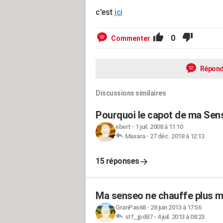
c'est
ici
0
Commenter
Répond
Discussions similaires
Pourquoi le capot de ma Sens
ebert
-
1 juil. 2008 à 11:10
Maxara
-
27 déc. 2018 à 12:13
15 réponses
Ma senseo ne chauffe plus m
GranPas68
-
28 juin 2013 à 17:56
stf_jpd87
-
4 juil. 2013 à 08:23