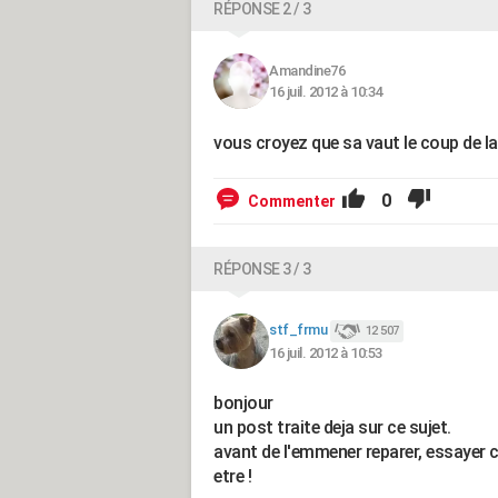
RÉPONSE 2 / 3
Amandine76
16 juil. 2012 à 10:34
vous croyez que sa vaut le coup de la 
0
Commenter
RÉPONSE 3 / 3
stf_frmu
12 507
16 juil. 2012 à 10:53
bonjour
un post traite deja sur ce sujet.
avant de l'emmener reparer, essayer c
etre !