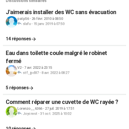
Discussions similaires
J'aimerais installer des WC sans évacuation
patp56
-
26 févr. 2010 à 08:50
slafu
-
15 janv. 2019 à 07:50
14 réponses
Eau dans toilette coule malgré le robinet
fermé
V2
-
7 avr. 2022 à 23:15
stf_jpd87
-
8 avr. 2022 à 08:27
5 réponses
Comment réparer une cuvette de WC rayée ?
Lorenzo__6366
-
27 juil. 2019 à 17:51
Joycrest
-
31 oct. 2025 à 10:02
10 réponses