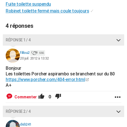
Fuite toilette suspendu
City break
Voyage de noces
Climat
Destinations
Voyage nature
Forum
+
PHOTO
Robinet toilette fermé mais coule toujours
✓
GUIDES D'ACHAT
4 réponses
BONS PLANS
RÉPONSE 1 / 4
CARTE DE VOEUX
Carte Bonne année
Carte Pâques
Carte de Noël
Carte Saint-Valentin
Carte d'anniversaire
DICTIONNAIRE
fillou2
666
20 juil. 2012 à 13:32
Biographies
Expressions
Dictionnaire
Citations
Proverbes
PROGRAMME TV
Bonjour
Les toilettes Porcher aspirambo se branchent sur du 80
COPAINS D'AVANT
https://www.porcher.com/404-error.html
A+
Se connecter
Collèges
Universités
Service militaire
S'inscrire
Lycées
Primaires
Entreprises
Avis de recherche
AVIS DE DÉCÈS
0
Commenter
FORUM
Lifestyle
Sport
Television
Cinema
Bricolage
Culture
Auto
Voyage
RÉPONSE 2 / 4
didi241