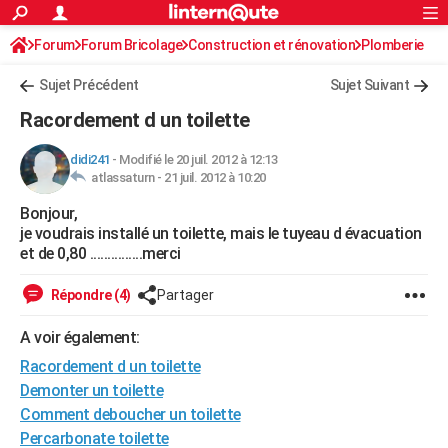
ACTUALITÉS
Forum
Forum Bricolage
Connexion
Construction et rénovation
S'inscrire
Plomberie
Rechercher
Société
Education
Villes
Politique
Faits Divers
Monde
+
SPORT
Sujet Précédent
Sujet Suivant
Football
Cyclisme
Forum
Coupe du monde 2026
Tennis
Rugby
CULTURE
Racordement d un toilette
TNT
Cinéma
Musique
Programme TV
Streaming
Sorties cinéma
+
FINANCE
didi241
-
Modifié le 20 juil. 2012 à 12:13
atlassaturn -
21 juil. 2012 à 10:20
Impôts
Immobilier
Banque
Crédit
Retraite
Epargne
Risques naturels par ville
Assurance
AUTO
Bonjour,
Réserver un essai
Berlines
Forum auto
Essais
Citadines
SUV
+
HIGH-TECH
je voudrais installé un toilette, mais le tuyeau d évacuation
et de 0,80 ...............merci
Meilleur smartphone
Ordinateurs
Guide high-tech
Mobiles
Internet
Jeux vidéo
+
BRICOLAGE
Répondre (4)
Partager
Aménagement intérieur
Cuisine
Jardinage
+
Forum
Extérieur
Salle de bains
Rangement
WEEK-END
A voir également:
Escapades
Expositions
Week-end nature
Guides de France
Patrimoine
Musées
+
LIFESTYLE
Racordement d un toilette
Bien-être
Mode
+
Art de vivre
Loisirs
Modes de vie
Demonter un toilette
SANTE
Comment deboucher un toilette
Guide de la santé
Médicaments
+
Alimentation
Maladies
Sommeil
VOYAGE
Percarbonate toilette