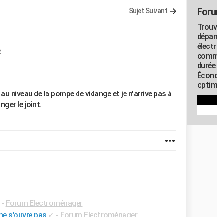
Foru
Sujet Suivant
Trouv
dépan
élect
2
commu
durée
Écono
optimi
e au niveau de la pompe de vidange et je n'arrive pas à
ger le joint.
-
Forum Electroménager
ne s'ouvre pas
✓
-
Forum Electroménager