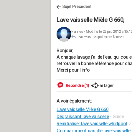
Sujet Précédent
Lave vaisselle Mièle G 660,
karines
-
Modifié le 22 juil. 2012 à 15:1
PAPY35 -
23 juil. 2012 à 18:21
Bonjour,
A chaque lavage j'ai de l'eau qui coul
retrouver la bonne référence pour chan
Merci pour l'info
Répondre (1)
Partager
A voir également:
Lave vaisselle Mièle G 660,
Dégraissant lave vaisselle
- Guide
Réinitialiser lave vaisselle whirlpool
✓
Compartiment pastille lave-vaisselle 