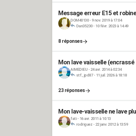
Message erreur E15 et robinet
DOM40130
-
9 nov. 2019 à 17:04
Dan35230
-
10 févr. 2023 à 14:49
8 réponses
Mon lave vaisselle (encrassé 
AIMEDIEU
-
24 avr. 2014 à 02:34
stf_jpd87
-
11 juil. 2026 à 18:18
23 réponses
Mon lave-vaisselle ne lave plu
fati
-
16 avr. 2011 à 10:13
rodriguez
-
22 janv. 2012 à 13:59