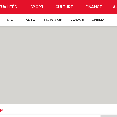
TUALITÉS
SPORT
CULTURE
FINANCE
A
SPORT
AUTO
TELEVISION
VOYAGE
CINEMA
ger