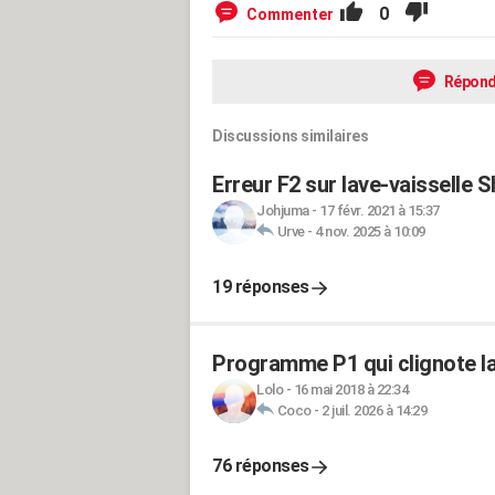
0
Commenter
Répond
Discussions similaires
Erreur F2 sur lave-vaisselle 
Johjuma
-
17 févr. 2021 à 15:37
Urve
-
4 nov. 2025 à 10:09
19 réponses
Programme P1 qui clignote la
Lolo
-
16 mai 2018 à 22:34
Coco
-
2 juil. 2026 à 14:29
76 réponses