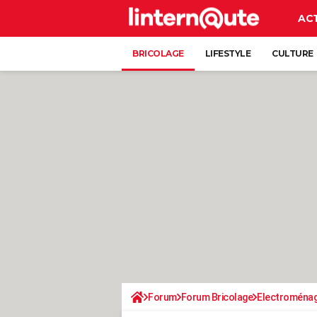
AC
BRICOLAGE
LIFESTYLE
CULTURE
Forum
Forum Bricolage
Electroména