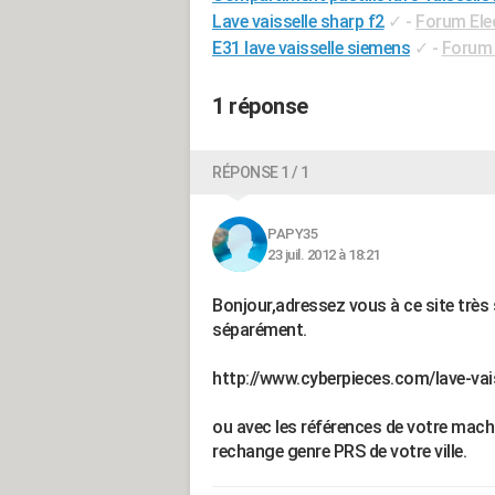
Lave vaisselle sharp f2
✓
-
Forum Ele
E31 lave vaisselle siemens
✓
-
Forum 
1 réponse
RÉPONSE 1 / 1
PAPY35
23 juil. 2012 à 18:21
Bonjour,adressez vous à ce site très s
séparément.
http://www.cyberpieces.com/lave-va
ou avec les références de votre mach
rechange genre PRS de votre ville.