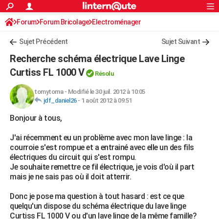
ACTUALITÉS
Forum
Forum Bricolage
Connexion
Electroménager
S'inscrire
Rechercher
Société
Education
Villes
Politique
Faits Divers
Monde
+
SPORT
Sujet Précédent
Sujet Suivant
Football
Cyclisme
Forum
Coupe du monde 2026
Tennis
Rugby
CULTURE
Recherche schéma électrique Lave Linge
TNT
Cinéma
Musique
Programme TV
Streaming
Sorties cinéma
+
Curtiss FL 1000 V
FINANCE
Résolu
Impôts
Immobilier
Banque
Crédit
Retraite
Epargne
Risques naturels par ville
Assurance
AUTO
tomytoma
-
Modifié le 30 juil. 2012 à 10:05
jdf_daniel26
-
1 août 2012 à 09:51
Réserver un essai
Berlines
Forum auto
Essais
Citadines
SUV
+
HIGH-TECH
Bonjour à tous,
Meilleur smartphone
Ordinateurs
Guide high-tech
Mobiles
Internet
Jeux vidéo
+
BRICOLAGE
J'ai récemment eu un problème avec mon lave linge : la
courroie s'est rompue et a entrainé avec elle un des fils
Aménagement intérieur
Cuisine
Jardinage
+
Forum
Extérieur
Salle de bains
Rangement
WEEK-END
électriques du circuit qui s'est rompu.
Je souhaite remettre ce fil électrique, je vois d'où il part
Escapades
Expositions
Week-end nature
Guides de France
Patrimoine
Musées
+
LIFESTYLE
mais je ne sais pas où il doit atterrir.
Bien-être
Mode
+
Art de vivre
Loisirs
Modes de vie
SANTE
Donc je pose ma question à tout hasard : est ce que
quelqu'un dispose du schéma électrique du lave linge
Guide de la santé
Médicaments
+
Alimentation
Maladies
Sommeil
VOYAGE
Curtiss FL 1000 V ou d'un lave linge de la même famille?