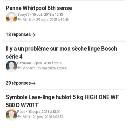
Panne Whirlpool 6th sense
Scoy77
-
10 oct. 2018 à 15:13
Mimita
-
29 sept. 2025 à 10:46
18 réponses
Il y a un problème sur mon sèche linge Bosch
série 4
Bataviaa
-
9 janv. 2019 à 22:33
Vincent
-
12 mai 2026 à 20:00
29 réponses
Symbole Lave-linge hublot 5 kg HIGH ONE WF
580 D W701T
Rose
-
13 sept. 2021 à 13:01
Mimi
-
21 janv. 2026 à 03:50