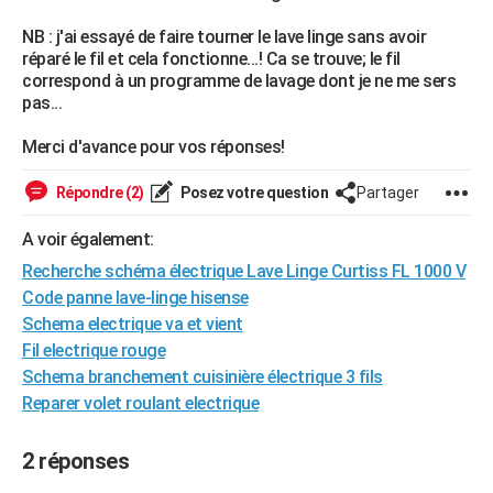
City break
Voyage de noces
Climat
Destinations
Voyage nature
Forum
+
PHOTO
NB : j'ai essayé de faire tourner le lave linge sans avoir
réparé le fil et cela fonctionne...! Ca se trouve; le fil
GUIDES D'ACHAT
correspond à un programme de lavage dont je ne me sers
pas...
BONS PLANS
Merci d'avance pour vos réponses!
CARTE DE VOEUX
Répondre (2)
Posez votre question
Partager
Carte Bonne année
Carte Pâques
Carte de Noël
Carte Saint-Valentin
Carte d'anniversaire
DICTIONNAIRE
A voir également:
Biographies
Expressions
Dictionnaire
Citations
Proverbes
PROGRAMME TV
Recherche schéma électrique Lave Linge Curtiss FL 1000 V
COPAINS D'AVANT
Code panne lave-linge hisense
Schema electrique va et vient
Se connecter
Collèges
Universités
Service militaire
S'inscrire
Lycées
Primaires
Entreprises
Avis de recherche
AVIS DE DÉCÈS
Fil electrique rouge
Schema branchement cuisinière électrique 3 fils
FORUM
Reparer volet roulant electrique
Lifestyle
Sport
Television
Cinema
Bricolage
Culture
Auto
Voyage
2 réponses