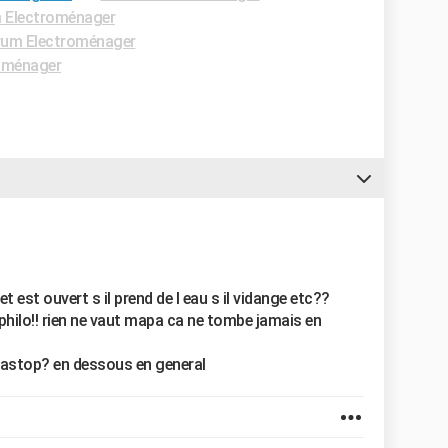
 Electroménager
rum Electroménager
oménager
inet est ouvert s il prend de l eau s il vidange etc??
hilo!! rien ne vaut mapa ca ne tombe jamais en
quastop? en dessous en general