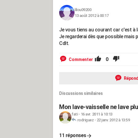
lilou09200
13 août 2012 à 00:17
Je vous tiens au courant car c'est à
Je regarderai dès que possible mais p
Cdlt.
0
Commenter
Répond
Discussions similaires
Mon lave-vaisselle ne lave plu
fati
-
16 avr. 2011 à 10:13
rodriguez
-
22 janv. 2012 à 13:59
11 réponses