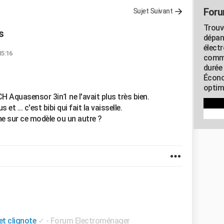
Foru
Sujet Suivant
Trouv
s
dépan
élect
15:16
commu
durée
Écono
optimi
Aquasensor 3in1 ne l'avait plus très bien.
 et ... c'est bibi qui fait la vaisselle.
e sur ce modèle ou un autre ?
et clignote
✓
-
Forum Electroménager