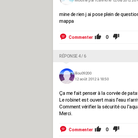
Modifié par Icare95 le 12/08/2012 20:
mine de rien j ai pose plein de questi
mappa
0
Commenter
RÉPONSE 4 / 6
lilou09200
12 août 2012 à 18:50
Ça me fait penser à la corvée de patate
Le robinet est ouvert mais l'eau n'arr
Comment vérifier la sécurité ou l'aq
Merci.
0
Commenter