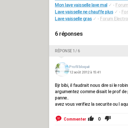
Mon lave vaisselle lave mal
✓
-
Forum
Lave vaisselle ne chauffe plus
✓
-
Fo
Lave vaisselle gras
✓
-
Forum Electr
6 réponses
RÉPONSE 1 / 6
Profil bloqué
12 août 2012 à 15:41
Bjr bibi, il faudrait nous dire si le rob
argumentez comme disait le prof de p
panne..
avez vous verifiez la securite ou l a
0
Commenter