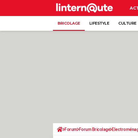
AC
BRICOLAGE
LIFESTYLE
CULTURE
Forum
Forum Bricolage
Electroména