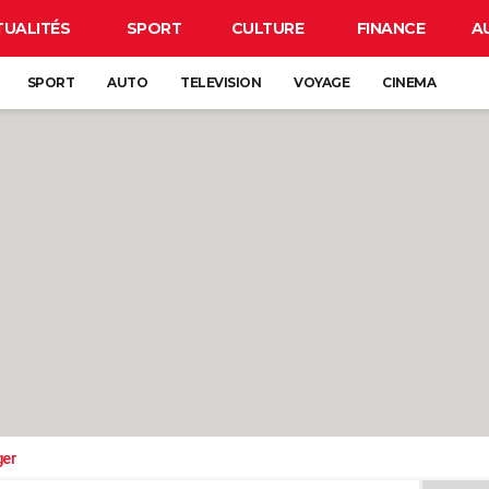
TUALITÉS
SPORT
CULTURE
FINANCE
A
SPORT
AUTO
TELEVISION
VOYAGE
CINEMA
ger