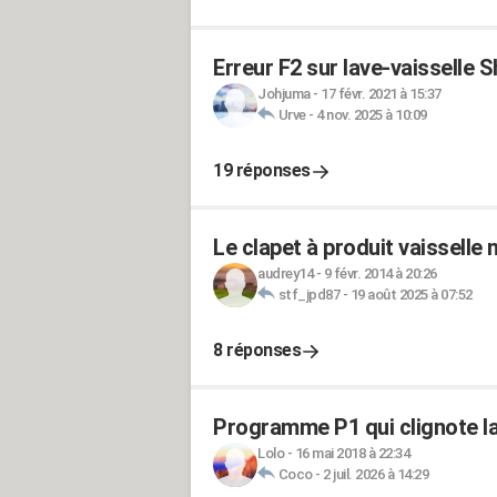
Erreur F2 sur lave-vaisselle 
Johjuma
-
17 févr. 2021 à 15:37
Urve
-
4 nov. 2025 à 10:09
19 réponses
Le clapet à produit vaisselle 
audrey14
-
9 févr. 2014 à 20:26
stf_jpd87
-
19 août 2025 à 07:52
8 réponses
Programme P1 qui clignote la
Lolo
-
16 mai 2018 à 22:34
Coco
-
2 juil. 2026 à 14:29