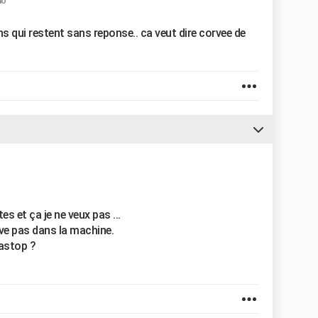
40
ons qui restent sans reponse.. ca veut dire corvee de
s et ça je ne veux pas ...
ive pas dans la machine.
uastop ?