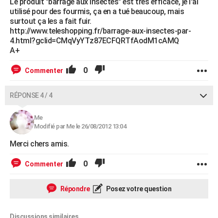
Le produit "barrage aux insectes" est très efficace, je l'ai
utilisé pour des fourmis, ça en a tué beaucoup, mais
surtout ça les a fait fuir.
http://www.teleshopping.fr/barrage-aux-insectes-par-
4.html?gclid=CMqVyYTz87ECFQRTfAodM1cAMQ
A+
0
Commenter
RÉPONSE 4 / 4
Me
Modifié par Me le 26/08/2012 13:04
Merci chers amis.
0
Commenter
Répondre
Posez votre question
Discussions similaires