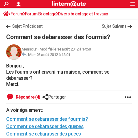
ACTUALITÉS
Forum
Forum Bricolage
Connexion
Divers bricolage et travaux
S'inscrire
Rechercher
Société
Education
Villes
Politique
Faits Divers
Monde
+
SPORT
Sujet Précédent
Sujet Suivant
Football
Cyclisme
Forum
Coupe du monde 2026
Tennis
Rugby
CULTURE
Comment se debarasser des fourmis?
TNT
Cinéma
Musique
Programme TV
Streaming
Sorties cinéma
+
FINANCE
Mensour
-
Modifié le 14 août 2012 à 14:50
Me -
26 août 2012 à 13:01
Impôts
Immobilier
Banque
Crédit
Retraite
Epargne
Risques naturels par ville
Assurance
AUTO
Bonjour,
Réserver un essai
Berlines
Forum auto
Essais
Citadines
SUV
+
HIGH-TECH
Les fourmis ont envahi ma maison, comment se
debarasser?
Meilleur smartphone
Ordinateurs
Guide high-tech
Mobiles
Internet
Jeux vidéo
+
BRICOLAGE
Merci.
Aménagement intérieur
Cuisine
Jardinage
+
Forum
Extérieur
Salle de bains
Rangement
WEEK-END
Répondre (4)
Partager
Escapades
Expositions
Week-end nature
Guides de France
Patrimoine
Musées
+
LIFESTYLE
A voir également:
Comment se debarasser des fourmis?
Bien-être
Mode
+
Art de vivre
Loisirs
Modes de vie
SANTE
Comment se debarasser des guepes
Guide de la santé
Médicaments
+
Alimentation
Maladies
Sommeil
VOYAGE
Comment se debarasser des puces