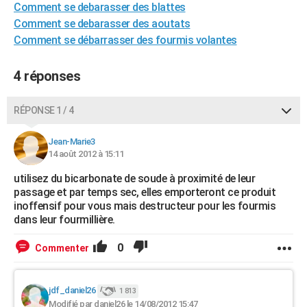
Comment se debarasser des blattes
City break
Voyage de noces
Climat
Destinations
Voyage nature
Forum
+
PHOTO
Comment se debarasser des aoutats
Comment se débarrasser des fourmis volantes
GUIDES D'ACHAT
BONS PLANS
4 réponses
CARTE DE VOEUX
RÉPONSE 1 / 4
Carte Bonne année
Carte Pâques
Carte de Noël
Carte Saint-Valentin
Carte d'anniversaire
DICTIONNAIRE
Jean-Marie3
Biographies
Expressions
Dictionnaire
Citations
Proverbes
14 août 2012 à 15:11
PROGRAMME TV
utilisez du bicarbonate de soude à proximité de leur
COPAINS D'AVANT
passage et par temps sec, elles emporteront ce produit
inoffensif pour vous mais destructeur pour les fourmis
Se connecter
Collèges
Universités
Service militaire
S'inscrire
Lycées
Primaires
Entreprises
Avis de recherche
AVIS DE DÉCÈS
dans leur fourmillière.
FORUM
0
Commenter
Lifestyle
Sport
Television
Cinema
Bricolage
Culture
Auto
Voyage
jdf_daniel26
1 813
Modifié par daniel26 le 14/08/2012 15:47