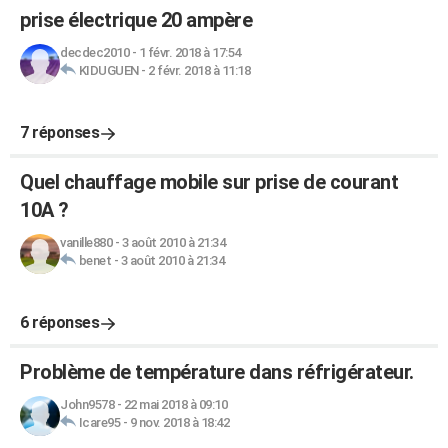
prise électrique 20 ampère
decdec2010
-
1 févr. 2018 à 17:54
KIDUGUEN
-
2 févr. 2018 à 11:18
7 réponses
Quel chauffage mobile sur prise de courant
10A ?
vanille880
-
3 août 2010 à 21:34
benet
-
3 août 2010 à 21:34
6 réponses
Problème de température dans réfrigérateur.
John9578
-
22 mai 2018 à 09:10
Icare95
-
9 nov. 2018 à 18:42