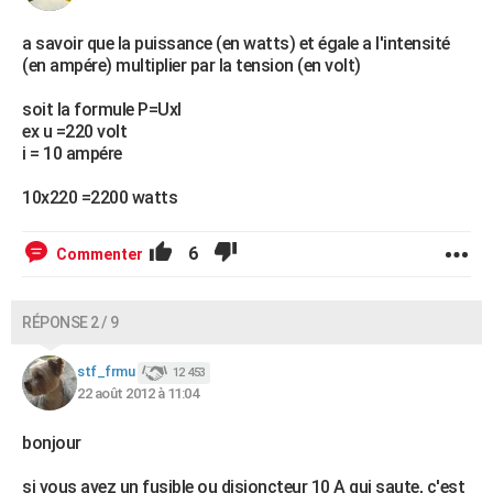
a savoir que la puissance (en watts) et égale a l'intensité
(en ampére) multiplier par la tension (en volt)
soit la formule P=UxI
ex u =220 volt
i = 10 ampére
10x220 =2200 watts
6
Commenter
RÉPONSE 2 / 9
stf_frmu
12 453
22 août 2012 à 11:04
bonjour
si vous avez un fusible ou disjoncteur 10 A qui saute, c'est