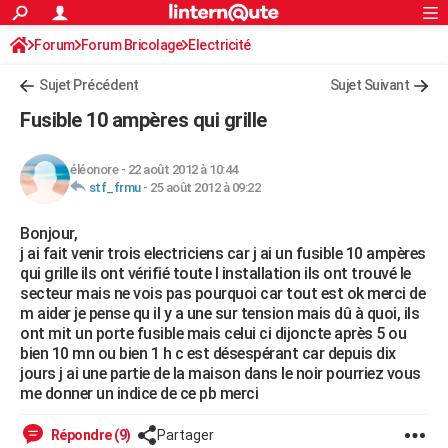
ACTUALITÉS
Forum
Forum Bricolage
Connexion
Electricité
S'inscrire
Rechercher
Société
Education
Villes
Politique
Faits Divers
Monde
+
SPORT
Sujet Précédent
Sujet Suivant
Football
Cyclisme
Forum
Coupe du monde 2026
Tennis
Rugby
CULTURE
Fusible 10 ampères qui grille
TNT
Cinéma
Musique
Programme TV
Streaming
Sorties cinéma
+
FINANCE
éléonore
-
22 août 2012 à 10:44
Impôts
Immobilier
Banque
Crédit
Retraite
Epargne
Risques naturels par ville
Assurance
AUTO
stf_frmu
-
25 août 2012 à 09:22
Réserver un essai
Berlines
Forum auto
Essais
Citadines
SUV
+
HIGH-TECH
Bonjour,
j ai fait venir trois electriciens car j ai un fusible 10 ampères
Meilleur smartphone
Ordinateurs
Guide high-tech
Mobiles
Internet
Jeux vidéo
+
BRICOLAGE
qui grille ils ont vérifié toute l installation ils ont trouvé le
secteur mais ne vois pas pourquoi car tout est ok merci de
Aménagement intérieur
Cuisine
Jardinage
+
Forum
Extérieur
Salle de bains
Rangement
WEEK-END
m aider je pense qu il y a une sur tension mais dû à quoi, ils
ont mit un porte fusible mais celui ci dijoncte après 5 ou
Escapades
Expositions
Week-end nature
Guides de France
Patrimoine
Musées
+
LIFESTYLE
bien 10 mn ou bien 1 h c est désespérant car depuis dix
jours j ai une partie de la maison dans le noir pourriez vous
Bien-être
Mode
+
Art de vivre
Loisirs
Modes de vie
SANTE
me donner un indice de ce pb merci
Guide de la santé
Médicaments
+
Alimentation
Maladies
Sommeil
VOYAGE
Répondre (9)
Partager