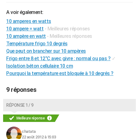
City break
Voyage de noces
Climat
Destinations
Voyage nature
Forum
+
PHOTO
A voir également:
GUIDES D'ACHAT
10 amperes en watts
10 ampere = watt
- Meilleures réponses
BONS PLANS
10 ampère en watt
- Meilleures réponses
Température frigo 10 degrés
CARTE DE VOEUX
Que peut on brancher sur 10 ampères
Carte Bonne année
Carte Pâques
Carte de Noël
Carte Saint-Valentin
Carte d'anniversaire
DICTIONNAIRE
Frigo entre 8 et 12°C avec givre : normal ou pas ?
✓
Isolation béton cellulaire 10 cm
Biographies
Expressions
Dictionnaire
Citations
Proverbes
PROGRAMME TV
Pourquoi la température est bloquée à 10 degrés ?
COPAINS D'AVANT
9 réponses
Se connecter
Collèges
Universités
Service militaire
S'inscrire
Lycées
Primaires
Entreprises
Avis de recherche
AVIS DE DÉCÈS
RÉPONSE 1 / 9
FORUM
Meilleure réponse
Lifestyle
Sport
Television
Cinema
Bricolage
Culture
Auto
Voyage
chatata
22 août 2012 à 15:03