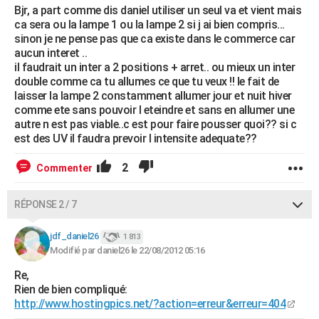
Bjr, a part comme dis daniel utiliser un seul va et vient mais
ca sera ou la lampe 1 ou la lampe 2 si j ai bien compris...
sinon je ne pense pas que ca existe dans le commerce car
aucun interet ..
il faudrait un inter a 2 positions + arret.. ou mieux un inter
double comme ca tu allumes ce que tu veux !! le fait de
laisser la lampe 2 constamment allumer jour et nuit hiver
comme ete sans pouvoir l eteindre et sans en allumer une
autre n est pas viable..c est pour faire pousser quoi?? si c
est des UV il faudra prevoir l intensite adequate??
2
Commenter
RÉPONSE 2 / 7
jdf_daniel26
1 813
Modifié par daniel26 le 22/08/2012 05:16
Re,
Rien de bien compliqué:
http://www.hostingpics.net/?action=erreur&erreur=404