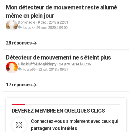
Mon détecteur de mouvement reste allumé
même en plein jour
Donknacki
-
9 déc. 2018 à 22:01
Louck
-
29 nov. 2020 à 09:00
28 réponses
Détecteur de mouvement ne s'éteint plus
Gllhckluffblufdejkkhgty
-
24 janv. 2014 à 06:16
Icare95
-
22 juil. 2018 à 09:57
17 réponses
DEVENEZ MEMBRE EN QUELQUES CLICS
Connectez-vous simplement avec ceux qui
partagent vos intérêts