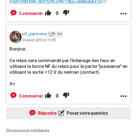
Py3F9ANYlRF7kPrt3rh-DhP14EGTejlibusX31Q
0
Commenter
stf_paroroma
598
24 août 2012 à 11:09
Bonjour,
Ce relais sera commandé par l'éclairage des feux en
utilisant la borne NF du relais pour la partie "puissance" en
utilisant la sortie +12 V du neiman (contact).
A+
0
Commenter
Répondre
Posez votre question
Discussions similaires