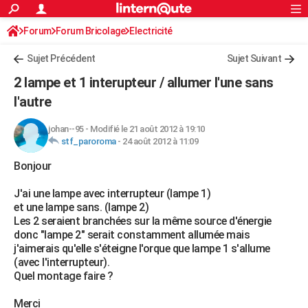
ACTUALITÉS
Forum
Forum Bricolage
Connexion
Electricité
S'inscrire
Rechercher
Société
Education
Villes
Politique
Faits Divers
Monde
+
SPORT
Sujet Précédent
Sujet Suivant
Football
Cyclisme
Forum
Coupe du monde 2026
Tennis
Rugby
CULTURE
2 lampe et 1 interupteur / allumer l'une sans
TNT
Cinéma
Musique
Programme TV
Streaming
Sorties cinéma
+
l'autre
FINANCE
Impôts
Immobilier
Banque
Crédit
Retraite
Epargne
Risques naturels par ville
Assurance
AUTO
johan--95
-
Modifié le 21 août 2012 à 19:10
stf_paroroma
-
24 août 2012 à 11:09
Réserver un essai
Berlines
Forum auto
Essais
Citadines
SUV
+
HIGH-TECH
Bonjour
Meilleur smartphone
Ordinateurs
Guide high-tech
Mobiles
Internet
Jeux vidéo
+
BRICOLAGE
J'ai une lampe avec interrupteur (lampe 1)
et une lampe sans. (lampe 2)
Aménagement intérieur
Cuisine
Jardinage
+
Forum
Extérieur
Salle de bains
Rangement
WEEK-END
Les 2 seraient branchées sur la même source d'énergie
donc "lampe 2" serait constamment allumée mais
Escapades
Expositions
Week-end nature
Guides de France
Patrimoine
Musées
+
LIFESTYLE
j'aimerais qu'elle s'éteigne l'orque que lampe 1 s'allume
(avec l'interrupteur).
Bien-être
Mode
+
Art de vivre
Loisirs
Modes de vie
SANTE
Quel montage faire ?
Guide de la santé
Médicaments
+
Alimentation
Maladies
Sommeil
VOYAGE
Merci