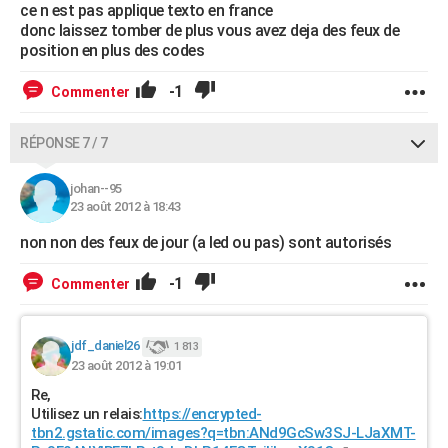
ce n est pas applique texto en france
donc laissez tomber de plus vous avez deja des feux de
position en plus des codes
-1
Commenter
RÉPONSE 7 / 7
johan--95
23 août 2012 à 18:43
non non des feux de jour (a led ou pas) sont autorisés
-1
Commenter
jdf_daniel26
1 813
23 août 2012 à 19:01
Re,
Utilisez un relais:
https://encrypted-
tbn2.gstatic.com/images?q=tbn:ANd9GcSw3SJ-LJaXMT-