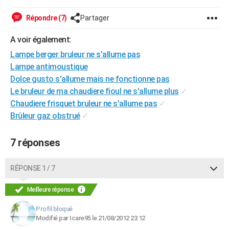
City break
Voyage de noces
Climat
Destinations
Voyage nature
Forum
+
PHOTO
Répondre (7)
Partager
GUIDES D'ACHAT
A voir également:
BONS PLANS
Lampe berger bruleur ne s'allume pas
Lampe antimoustique
CARTE DE VOEUX
Dolce gusto s'allume mais ne fonctionne pas
Le bruleur de ma chaudiere fioul ne s'allume plus
✓
Carte Bonne année
Carte Pâques
Carte de Noël
Carte Saint-Valentin
Carte d'anniversaire
DICTIONNAIRE
Chaudiere frisquet bruleur ne s'allume pas
✓
Biographies
Expressions
Dictionnaire
Citations
Proverbes
Brûleur gaz obstrué
✓
PROGRAMME TV
COPAINS D'AVANT
7 réponses
Se connecter
Collèges
Universités
Service militaire
S'inscrire
Lycées
Primaires
Entreprises
Avis de recherche
AVIS DE DÉCÈS
RÉPONSE 1 / 7
FORUM
Meilleure réponse
Lifestyle
Sport
Television
Cinema
Bricolage
Culture
Auto
Voyage
Profil bloqué
Modifié par Icare95 le 21/08/2012 23:12