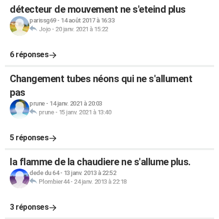
détecteur de mouvement ne s'eteind plus
parissg69
-
14 août 2017 à 16:33
Jojo
-
20 janv. 2021 à 15:22
6 réponses
Changement tubes néons qui ne s'allument
pas
prune
-
14 janv. 2021 à 20:03
prune
-
15 janv. 2021 à 13:40
5 réponses
la flamme de la chaudiere ne s'allume plus.
dede du 64
-
13 janv. 2013 à 22:52
Plombier44
-
24 janv. 2013 à 22:18
3 réponses