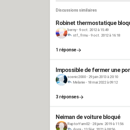
Discussions similaires
Robinet thermostatique bloq
berny
-
9 oct. 2012 à 15:49
stf_frmu
-
9 oct. 2012 à 16:18
1 réponse
Impossible de fermer une port
scenic2000
-
29 juin 2013 à 20:10
Melanie
-
18 mai 2022 à 09:12
3 réponses
Neiman de voiture bloqué
RaptorYam02
-
28 janv. 2019 à 11:56
domi
-
13 févr. 2021 à 08:56