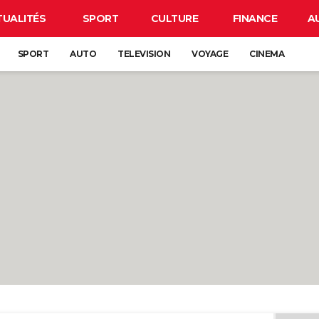
TUALITÉS
SPORT
CULTURE
FINANCE
A
SPORT
AUTO
TELEVISION
VOYAGE
CINEMA