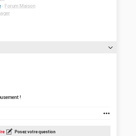
e
-
Forum Maison
nager
reusement !
re
Posez votre question