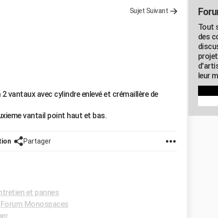
Foru
Sujet Suivant
Tout s
des c
discu
proje
d'art
leur m
 vantaux avec cylindre enlevé et crémaillère de
xieme vantail point haut et bas.
tion
Partager
tretien et pannes
-
Forum Monospaces
ger