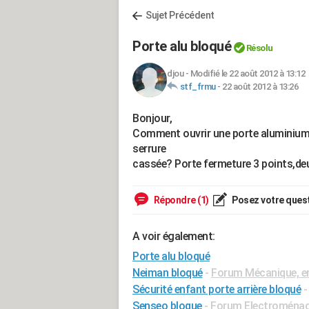
Sujet Précédent
Porte alu bloqué
Résolu
djou
-
Modifié le 22 août 2012 à 13:12
stf_frmu
-
22 août 2012 à 13:26
Bonjour,
Comment ouvrir une porte aluminium 2
serrure
cassée? Porte fermeture 3 points,deu
Répondre (1)
Posez votre ques
A voir également:
Porte alu bloqué
Neiman bloqué
-
Forum Mécanique, en
Sécurité enfant porte arrière bloqué
Senseo bloque
-
Forum Electroména