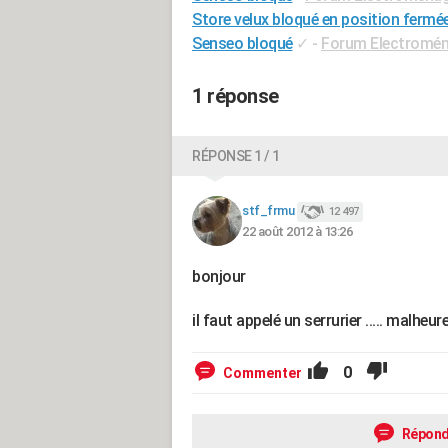
Store velux bloqué en position fermé
Senseo bloqué
✓
-
Forum Electromé
1 réponse
RÉPONSE 1 / 1
stf_frmu
12 497
22 août 2012 à 13:26
bonjour
il faut appelé un serrurier ..... malheu
0
Commenter
Répond