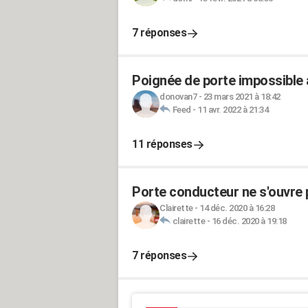
7 réponses
Poignée de porte impossible
donovan7
-
23 mars 2021 à 18:42
Feed
-
11 avr. 2022 à 21:34
11 réponses
Porte conducteur ne s'ouvre pl
Clairette
-
14 déc. 2020 à 16:28
clairette
-
16 déc. 2020 à 19:18
7 réponses