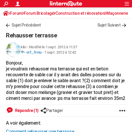
ACTUALITÉS
Forum
Forum Bricolage
Connexion
Construction et rénovation
S'inscrire
Maçonnerie
Rechercher
Société
Education
Villes
Politique
Faits Divers
Monde
+
SPORT
Sujet Précédent
Sujet Suivant
Football
Cyclisme
Forum
Coupe du monde 2026
Tennis
Rugby
CULTURE
Rehausser terrasse
TNT
Cinéma
Musique
Programme TV
Streaming
Sorties cinéma
+
FINANCE
kiki
-
Modifié le 1 sept. 2012 à 11:37
stf_frmu
-
1 sept. 2012 à 12:42
Impôts
Immobilier
Banque
Crédit
Retraite
Epargne
Risques naturels par ville
Assurance
AUTO
Bonjour,
Réserver un essai
Berlines
Forum auto
Essais
Citadines
SUV
+
HIGH-TECH
je voudrais rehausser ma terrasse qui est en beton
recouverte de sable car il y avait des dalles posees sur du
Meilleur smartphone
Ordinateurs
Guide high-tech
Mobiles
Internet
Jeux vidéo
+
BRICOLAGE
sable (1) doit je enlever le sable avant ?(2) comment doit je
m'y prendre pour couler cette rehausse (3) a combien je
Aménagement intérieur
Cuisine
Jardinage
+
Forum
Extérieur
Salle de bains
Rangement
WEEK-END
doit doser mon melange (gravier et gravier tout pret) et
ciment merci par avance :ps ma terrasse fait environ 35m2
Escapades
Expositions
Week-end nature
Guides de France
Patrimoine
Musées
+
LIFESTYLE
Répondre (1)
Partager
Bien-être
Mode
+
Art de vivre
Loisirs
Modes de vie
SANTE
A voir également:
Guide de la santé
Médicaments
+
Alimentation
Maladies
Sommeil
VOYAGE
Comment rehausser une terrasse