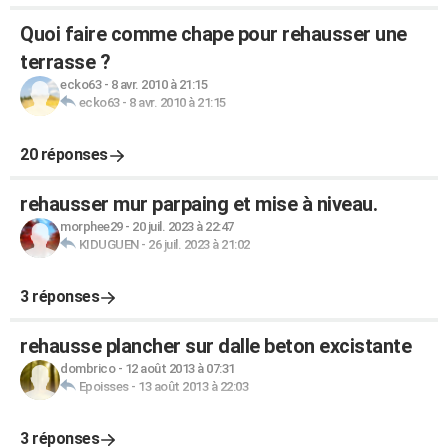
Quoi faire comme chape pour rehausser une
terrasse ?
ecko63
-
8 avr. 2010 à 21:15
ecko63
-
8 avr. 2010 à 21:15
20 réponses
rehausser mur parpaing et mise à niveau.
morphee29
-
20 juil. 2023 à 22:47
KIDUGUEN
-
26 juil. 2023 à 21:02
3 réponses
rehausse plancher sur dalle beton excistante
dombrico
-
12 août 2013 à 07:31
Epoisses
-
13 août 2013 à 22:03
3 réponses