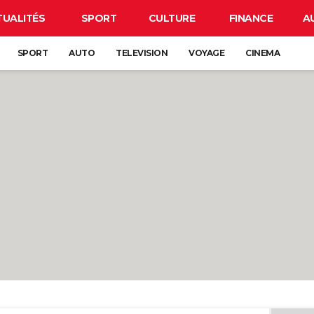
TUALITÉS
SPORT
CULTURE
FINANCE
A
SPORT
AUTO
TELEVISION
VOYAGE
CINEMA