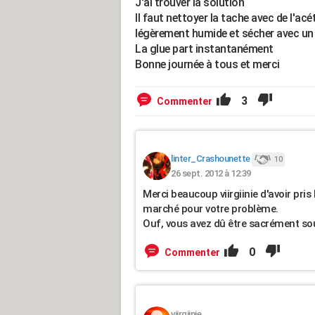
J'ai trouver la solution
Il faut nettoyer la tache avec de l'ac
légèrement humide et sécher avec un 
La glue part instantanément
Bonne journée à tous et merci
3
Commenter
linter_Crashounette
10
26 sept. 2012 à 12:39
Merci beaucoup viirgiinie d'avoir pris
marché pour votre problème.
Ouf, vous avez dû être sacrément so
0
Commenter
viirgiinie