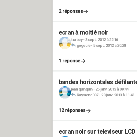
2 réponses
ecran à moitié noir
torbey
-
3 sept. 2012 à 22:16
gegecle
-
5 sept. 2012 à 20:28
1 réponse
bandes horizontales défilant
jean quinquin
-
25 janv. 2013 à 09:44
Raymond037
-
28 janv. 2013 à 11:43
12 réponses
ecran noir sur televiseur LCD 