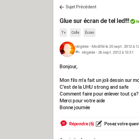
Sujet Précédent
Glue sur écran de tel led!!!
R
Tv
Colle
Écran
viirgiinie
-
Modifié le 20 sept. 2012 à 1
viirgiinie -
26 sept. 2012 à 13:31
Bonjour,
Mon fils m'a fait un joli dessin sur m
C'est de la UHU strong and safe
Comment faire pour enlever tout ça
Merci pour votre aide
Bonne journée
Répondre (6)
Posez votre ques