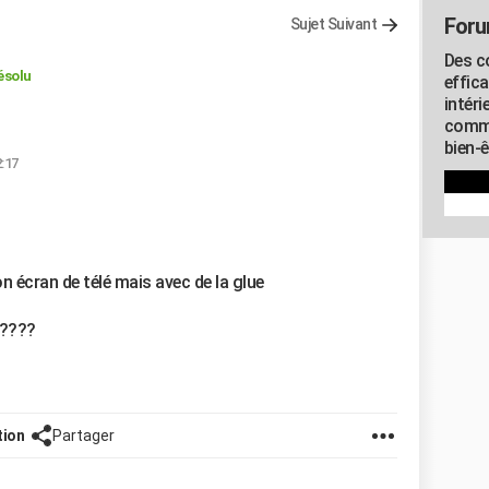
Foru
Sujet Suivant
Des c
ésolu
effic
intéri
commu
bien-
2:17
on écran de télé mais avec de la glue
?????
tion
Partager