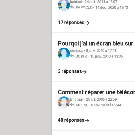
hanibal
-
24 oct. 2011 à 18:07
PAPYCLO
-
14 déc. 2020 à 19:43
17 réponses
Pourqoi j'ai un écran bleu sur
sevlissa
-
8 janv. 2010 à 17:11
JCinFo
-
10 janv. 2010 à 13:36
3 réponses
Comment réparer une téléc
bricmar
-
25 juil. 2006 à 22:59
SIRENE
-
6 nov. 2019 à 09:44
48 réponses