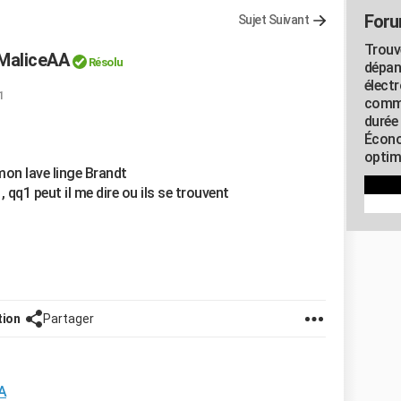
Foru
Sujet Suivant
Trouv
 MaliceAA
Résolu
dépan
élect
1
commu
durée
Écono
optimi
 mon lave linge Brandt
qq1 peut il me dire ou ils se trouvent
tion
Partager
A