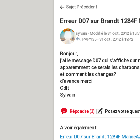
Sujet Précédent
Erreur D07 sur Brandt 1284F
sylvain
-
Modifié le 31 oct. 2012 à 15:5
PAPY35 -
31 oct. 2012 à 19:42
Bonjour,
j'ai le message D07 qui s'affiche sur
apparemment ce serais les charbons , 
et comment les changes?
d'avance merci
Cdlt
Sylvain
Répondre (3)
Posez votre ques
A voir également:
Erreur D07 sur Brandt 1284F MaliceA