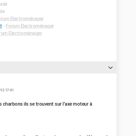
uide
ide
orum Electroménager
t
-
Forum Electroménager
rum Electroménager
012 17:41
es charbons ils se trouvent sur l'axe moteur à