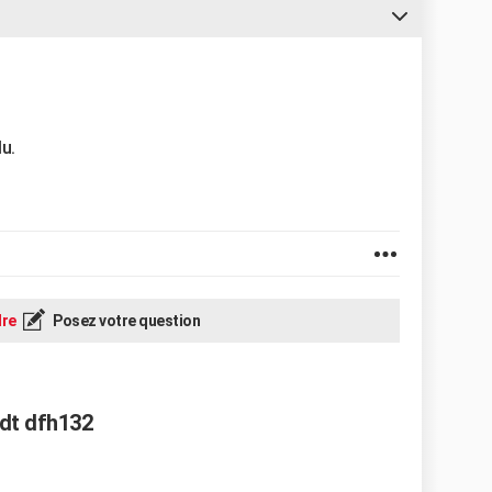
lu.
re
Posez votre question
ndt dfh132