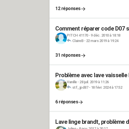
12 réponses
Comment réparer code D07 su
PITCH 41170
-
9 déc. 2010 à 18:18
ClaireB
-
22 mars 2019 à 19:24
31 réponses
Problème avec lave vaisselle
Vanille
-
28 juil. 2019 à 11:26
stf_jpd87
-
18 févr. 2024 à 17:52
6 réponses
Lave linge brandt, problème 
Julien
-
8 nov. 2017 à 20:17