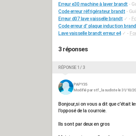
Erreur e30 machine à laver brandt
- G
Code erreur réfrigérateur brandt
- Gu
Erreur d07 lave vaisselle brandt
✓
-
F
Code erreur d' plaque induction brand
Lave vaisselle brandt erreur e4
✓
-
Fo
3 réponses
RÉPONSE 1 / 3
PAPY35
Modifié par stf_la sudiste le 31/10/2
Bonjour,si on vous a dit que c'était l
l'opposé de la courroie.
Ils sont par deux en gros