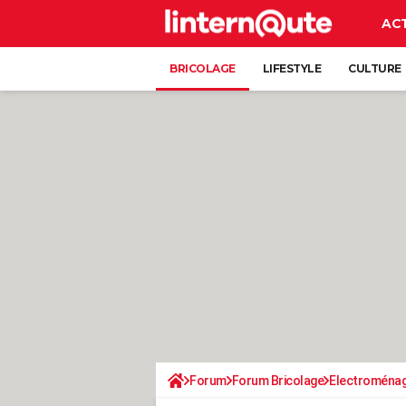
AC
BRICOLAGE
LIFESTYLE
CULTURE
Forum
Forum Bricolage
Electroména