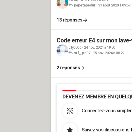
pepetapedur
-
31 août 2020 à 09:57
13 réponses
Code erreur E4 sur mon lave-
Lily0506
-
24 nov. 2024 à 19:50
stf_jpd87
-
25 nov. 2024 à 08:22
2 réponses
DEVENEZ MEMBRE EN QUELQ
Connectez-vous simpleme
Suivez vos discussions 