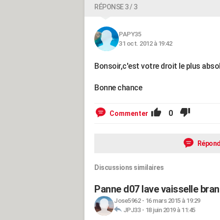
RÉPONSE 3 / 3
PAPY35
31 oct. 2012 à 19:42
Bonsoir,c'est votre droit le plus abso
Bonne chance
0
Commenter
Répond
Discussions similaires
Panne d07 lave vaisselle bra
Jose5962
-
16 mars 2015 à 19:29
JPJ33
-
18 juin 2019 à 11:45