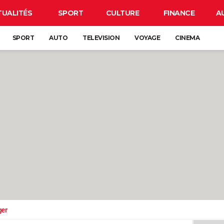
TUALITÉS
SPORT
CULTURE
FINANCE
A
SPORT
AUTO
TELEVISION
VOYAGE
CINEMA
ger