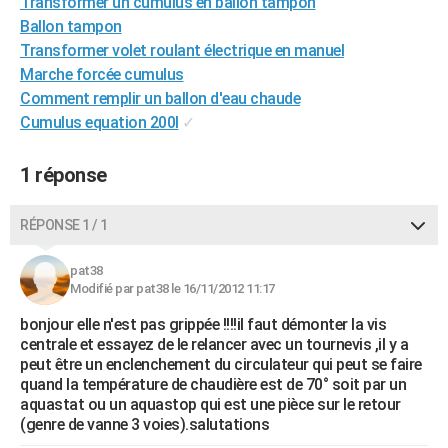
Transformer un cumulus en ballon tampon
City break
Voyage de noces
Climat
Destinations
Voyage nature
Forum
+
PHOTO
Ballon tampon
Transformer volet roulant électrique en manuel
GUIDES D'ACHAT
Marche forcée cumulus
Comment remplir un ballon d'eau chaude
BONS PLANS
Cumulus equation 200l
✓
CARTE DE VOEUX
1 réponse
Carte Bonne année
Carte Pâques
Carte de Noël
Carte Saint-Valentin
Carte d'anniversaire
DICTIONNAIRE
Biographies
Expressions
Dictionnaire
Citations
Proverbes
RÉPONSE 1 / 1
PROGRAMME TV
COPAINS D'AVANT
pat38
Modifié par pat38 le 16/11/2012 11:17
Se connecter
Collèges
Universités
Service militaire
S'inscrire
Lycées
Primaires
Entreprises
Avis de recherche
AVIS DE DÉCÈS
bonjour elle n'est pas grippée !!!!il faut démonter la vis
centrale et essayez de le relancer avec un tournevis ,il y a
FORUM
peut être un enclenchement du circulateur qui peut se faire
quand la température de chaudière est de 70° soit par un
Lifestyle
Sport
Television
Cinema
Bricolage
Culture
Auto
Voyage
aquastat ou un aquastop qui est une pièce sur le retour
(genre de vanne 3 voies).salutations