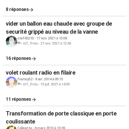
8 réponses
vider un ballon eau chaude avec groupe de
securité grippé au niveau de la vanne
stef45210
-
17 nov. 2021 à 13:08
stf_frmu
-
21 nov. 2021 à 12:46
16 réponses
volet roulant radio en filaire
framsy52
-
8 avr. 2014 à 09:15
stf_frmu
-
15 juil. 2021 à 14:50
11 réponses
Transformation de porte classique en porte
coulissante
Célinette
-
8 mars 2013 à 10:28