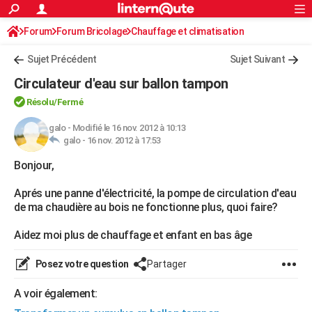
ACTUALITÉS
Forum
Forum Bricolage
Connexion
Chauffage et climatisation
S'inscrire
Rechercher
Société
Education
Villes
Politique
Faits Divers
Monde
+
SPORT
Sujet Précédent
Sujet Suivant
Football
Cyclisme
Forum
Coupe du monde 2026
Tennis
Rugby
CULTURE
Circulateur d'eau sur ballon tampon
TNT
Cinéma
Musique
Programme TV
Streaming
Sorties cinéma
+
FINANCE
Résolu/Fermé
Impôts
Immobilier
Banque
Crédit
Retraite
Epargne
Risques naturels par ville
Assurance
galo
-
Modifié le 16 nov. 2012 à 10:13
AUTO
galo -
16 nov. 2012 à 17:53
Réserver un essai
Berlines
Forum auto
Essais
Citadines
SUV
+
HIGH-TECH
Bonjour,
Meilleur smartphone
Ordinateurs
Guide high-tech
Mobiles
Internet
Jeux vidéo
+
BRICOLAGE
Aprés une panne d'électricité, la pompe de circulation d'eau
de ma chaudière au bois ne fonctionne plus, quoi faire?
Aménagement intérieur
Cuisine
Jardinage
+
Forum
Extérieur
Salle de bains
Rangement
WEEK-END
Aidez moi plus de chauffage et enfant en bas âge
Escapades
Expositions
Week-end nature
Guides de France
Patrimoine
Musées
+
LIFESTYLE
Posez votre question
Partager
Bien-être
Mode
+
Art de vivre
Loisirs
Modes de vie
SANTE
A voir également:
Guide de la santé
Médicaments
+
Alimentation
Maladies
Sommeil
VOYAGE