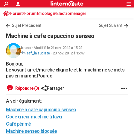
ACTUALITÉS
Forum
Forum Bricolage
Connexion
Electroménager
S'inscrire
Rechercher
Société
Education
Villes
Politique
Faits Divers
Monde
+
SPORT
Sujet Précédent
Sujet Suivant
Football
Cyclisme
Forum
Coupe du monde 2026
Tennis
Rugby
CULTURE
Machine à cafe capuccino senseo
TNT
Cinéma
Musique
Programme TV
Streaming
Sorties cinéma
+
FINANCE
bruno
-
Modifié le 21 nov. 2012 à 15:22
stf_la sudiste
-
23 nov. 2012 à 15:47
Impôts
Immobilier
Banque
Crédit
Retraite
Epargne
Risques naturels par ville
Assurance
AUTO
Bonjour,
Réserver un essai
Berlines
Forum auto
Essais
Citadines
SUV
+
HIGH-TECH
Le voyant arrêt/marche clignote et la machine ne se mets
pas en marche.Pourqoi
Meilleur smartphone
Ordinateurs
Guide high-tech
Mobiles
Internet
Jeux vidéo
+
BRICOLAGE
Répondre (3)
Partager
Aménagement intérieur
Cuisine
Jardinage
+
Forum
Extérieur
Salle de bains
Rangement
WEEK-END
A voir également:
Escapades
Expositions
Week-end nature
Guides de France
Patrimoine
Musées
+
LIFESTYLE
Machine à cafe capuccino senseo
Bien-être
Mode
+
Art de vivre
Loisirs
Modes de vie
Code erreur machine à laver
SANTE
Café périmé
Guide de la santé
Médicaments
+
Alimentation
Maladies
Sommeil
VOYAGE
Machine senseo bloquée