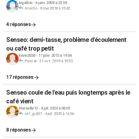
legallois
-
6 janv. 2008 à 23:38
ricardo
-
8 mai 2018 à 10:42
4 réponses
Senseo: demi-tasse, problème d'écoulement
ou café trop petit
kevin3838
-
17 janv. 2013 à 19:04
Pascal
-
31 oct. 2019 à 19:53
17 réponses
Senseo coule de l'eau puis longtemps après le
café vient
Marseille13
-
4 juil. 2020 à 08:05
stf_jpd87
-
4 juil. 2020 à 16:56
8 réponses