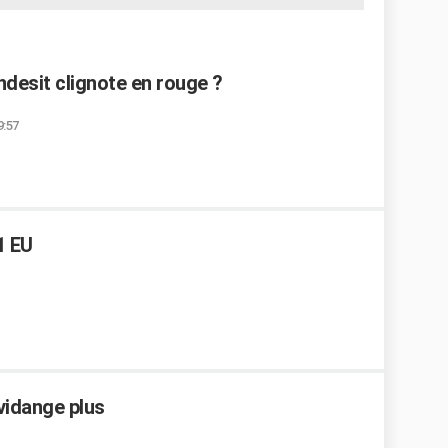
ndesit clignote en rouge ?
9:57
1 EU
vidange plus