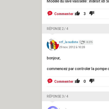
Modèle du lave vaisselle : indesit idl 5
3
Commenter
RÉPONSE 2 / 4
stf_la sudiste
8 275
29 nov. 2012 à 10:28
bonjour,
commencez par controler la pompe de vi
0
Commenter
RÉPONSE 3 / 4