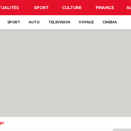
TUALITÉS
SPORT
CULTURE
FINANCE
A
SPORT
AUTO
TELEVISION
VOYAGE
CINEMA
ger