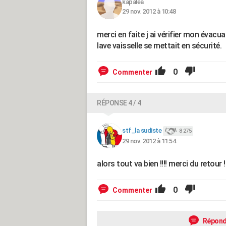
kapalea
29 nov. 2012 à 10:48
merci en faite j ai vérifier mon évacu
lave vaisselle se mettait en sécurité.
0
Commenter
RÉPONSE 4 / 4
stf_la sudiste
8 275
29 nov. 2012 à 11:54
alors tout va bien !!!! merci du retour !!
0
Commenter
Répond