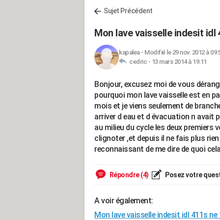
Sujet Précédent
Mon lave vaisselle indesit idl
kapalea
-
Modifié le 29 nov. 2012 à 09:
cedric -
13 mars 2014 à 19:11
Bonjour, excusez moi de vous déranger 
pourquoi mon lave vaisselle est en p
mois et je viens seulement de branche
arriver d eau et d évacuation n avait p
au milieu du cycle les deux premiers
clignoter ,et depuis il ne fais plus rien
reconnaissant de me dire de quoi cela
Répondre (4)
Posez votre ques
A voir également:
Mon lave vaisselle indesit idl 411s ne