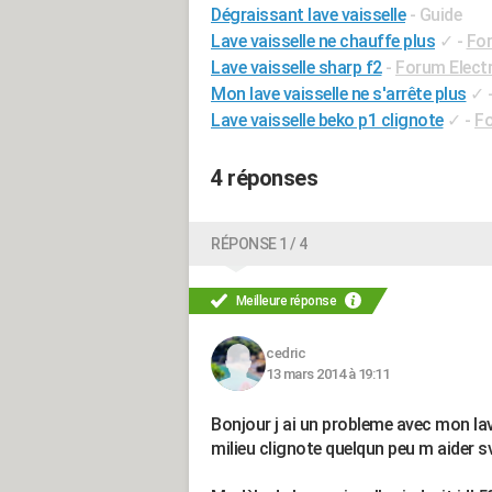
Dégraissant lave vaisselle
- Guide
Lave vaisselle ne chauffe plus
✓
-
Fo
Lave vaisselle sharp f2
-
Forum Elect
Mon lave vaisselle ne s'arrête plus
✓
Lave vaisselle beko p1 clignote
✓
-
Fo
4 réponses
RÉPONSE 1 / 4
Meilleure réponse
cedric
13 mars 2014 à 19:11
Bonjour j ai un probleme avec mon lave 
milieu clignote quelqun peu m aider 