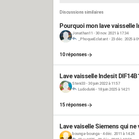
Discussions similaires
Pourquoi mon lave vaisselle I
Jonathan11
-
30 nov. 2021 à 17:34
_PhoqueEclatant
-
23 déc. 2025 à 0
10 réponses
Lave vaisselle Indesit DIF14B
Steni33
-
30 juin 2022 à 11:57
Ludodu66
-
18 juin 2025 à 14:21
15 réponses
Lave vaiselle Siemens qui ne 
bounga-bounga
-
4 déc. 2011 à 14:24