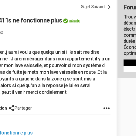
Foru
Sujet Suivant
Trouv
 411s ne fonctionne plus
Résolu
dépan
élect
52
commu
durée
Écono
,j aurai voulu que quelqu'un si il le sait me dise
optimi
anne . J ai emménager dans mon appartement il y a un
r mon lave vaisselle, et pourvoir si mon système d
as de fuite je mets mon lave vaisselle en route .Et la
 voyants a gauche dans la zone g se sont mis a
 alors si quelqu'un a la reponse je lui en serai
 peut il venir merci cordialement
tion
Partager
 fonctionne plus