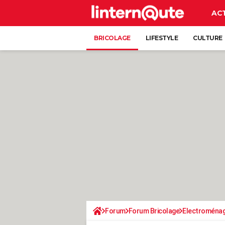
AC
BRICOLAGE
LIFESTYLE
CULTURE
Forum
Forum Bricolage
Electroména