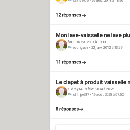
Chris1975
-
29 déc. 2018 à 18:50
12 réponses
Mon lave-vaisselle ne lave plu
fati
-
16 avr. 2011 à 10:13
rodriguez
-
22 janv. 2012 à 13:59
11 réponses
Le clapet à produit vaisselle 
audrey14
-
9 févr. 2014 à 20:26
stf_jpd87
-
19 août 2025 à 07:52
8 réponses