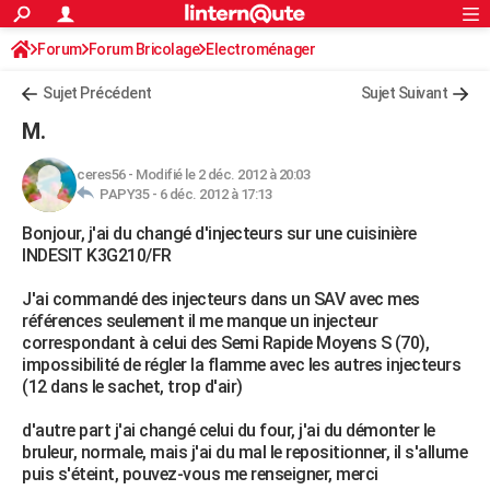
ACTUALITÉS
Forum
Forum Bricolage
Connexion
Electroménager
S'inscrire
Rechercher
Société
Education
Villes
Politique
Faits Divers
Monde
+
SPORT
Sujet Précédent
Sujet Suivant
Football
Cyclisme
Forum
Coupe du monde 2026
Tennis
Rugby
CULTURE
M.
TNT
Cinéma
Musique
Programme TV
Streaming
Sorties cinéma
+
FINANCE
ceres56
-
Modifié le 2 déc. 2012 à 20:03
PAPY35 -
6 déc. 2012 à 17:13
Impôts
Immobilier
Banque
Crédit
Retraite
Epargne
Risques naturels par ville
Assurance
AUTO
Bonjour, j'ai du changé d'injecteurs sur une cuisinière
Réserver un essai
Berlines
Forum auto
Essais
Citadines
SUV
+
HIGH-TECH
INDESIT K3G210/FR
Meilleur smartphone
Ordinateurs
Guide high-tech
Mobiles
Internet
Jeux vidéo
+
BRICOLAGE
J'ai commandé des injecteurs dans un SAV avec mes
références seulement il me manque un injecteur
Aménagement intérieur
Cuisine
Jardinage
+
Forum
Extérieur
Salle de bains
Rangement
WEEK-END
correspondant à celui des Semi Rapide Moyens S (70),
impossibilité de régler la flamme avec les autres injecteurs
Escapades
Expositions
Week-end nature
Guides de France
Patrimoine
Musées
+
LIFESTYLE
(12 dans le sachet, trop d'air)
Bien-être
Mode
+
Art de vivre
Loisirs
Modes de vie
SANTE
d'autre part j'ai changé celui du four, j'ai du démonter le
bruleur, normale, mais j'ai du mal le repositionner, il s'allume
Guide de la santé
Médicaments
+
Alimentation
Maladies
Sommeil
VOYAGE
puis s'éteint, pouvez-vous me renseigner, merci