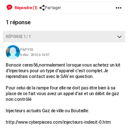
City break
Voyage de noces
Climat
Destinations
Voyage nature
Forum
+
PHOTO
Répondre (1)
Partager
GUIDES D'ACHAT
1 réponse
BONS PLANS
RÉPONSE 1 / 1
CARTE DE VOEUX
PAPY35
Carte Bonne année
Carte Pâques
Carte de Noël
Carte Saint-Valentin
Carte d'anniversaire
DICTIONNAIRE
6 déc. 2012 à 16:57
Biographies
Expressions
Dictionnaire
Citations
Proverbes
Bonsoir ceres56,normalement lorsque vous achetez un kit
PROGRAMME TV
d'injecteurs pour un type d'appareil c'est complet.Je
reprendrais contact avec le SAV en question.
COPAINS D'AVANT
Se connecter
Collèges
Universités
Service militaire
S'inscrire
Lycées
Primaires
Entreprises
Avis de recherche
Pour celui de la rampe four elle ne doit pas être bien à sa
AVIS DE DÉCÈS
place de ce fait vous avez un appel d'air et un débit de gaz
non contrôlé
FORUM
Lifestyle
Sport
Television
Cinema
Bricolage
Culture
Auto
Voyage
Injecteurs actuels Gaz de ville ou Bouteille:
http://www.cyberpieces.com/injecteurs-indesit-0.htm