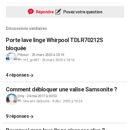
Répondre
Posez votre question
Discussions similaires
Porte lave linge Whirpool TDLR70212S
bloquée
Pibeuc
-
25 mars 2023 à 20:19
stf_jpd87
-
26 mars 2023 à 18:14
4 réponses
Comment débloquer une valise Samsonite ?
Emy
-
24 mai 2017 à 00:53
Vincent.delorme
-
8 déc. 2025 à 10:24
9 réponses