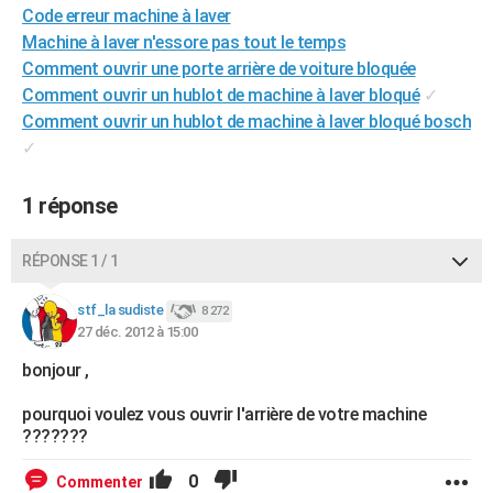
Code erreur machine à laver
City break
Voyage de noces
Climat
Destinations
Voyage nature
Forum
+
PHOTO
Machine à laver n'essore pas tout le temps
Comment ouvrir une porte arrière de voiture bloquée
GUIDES D'ACHAT
Comment ouvrir un hublot de machine à laver bloqué
✓
BONS PLANS
Comment ouvrir un hublot de machine à laver bloqué bosch
✓
CARTE DE VOEUX
Carte Bonne année
Carte Pâques
Carte de Noël
Carte Saint-Valentin
Carte d'anniversaire
1 réponse
DICTIONNAIRE
Biographies
Expressions
Dictionnaire
Citations
Proverbes
PROGRAMME TV
RÉPONSE 1 / 1
COPAINS D'AVANT
stf_la sudiste
8 272
27 déc. 2012 à 15:00
Se connecter
Collèges
Universités
Service militaire
S'inscrire
Lycées
Primaires
Entreprises
Avis de recherche
AVIS DE DÉCÈS
bonjour ,
FORUM
pourquoi voulez vous ouvrir l'arrière de votre machine
Lifestyle
Sport
Television
Cinema
Bricolage
Culture
Auto
Voyage
???????
0
Commenter