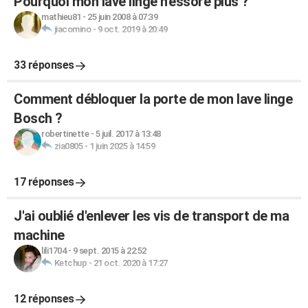
Pourquoi mon lave linge n'essore plus ?
mathieu81
-
25 juin 2008 à 07:39
jiacomino
-
9 oct. 2019 à 20:49
33 réponses
Comment débloquer la porte de mon lave linge
Bosch ?
robertinette
-
5 juil. 2017 à 13:48
zia0805
-
1 juin 2025 à 14:59
17 réponses
J'ai oublié d'enlever les vis de transport de ma
machine
lili1704
-
9 sept. 2015 à 22:52
Ketchup
-
21 oct. 2020 à 17:27
12 réponses