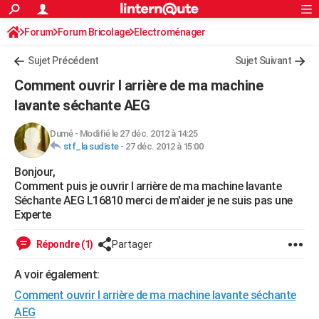
ACTUALITÉS
Forum
Forum Bricolage
Connexion
Electroménager
S'inscrire
Rechercher
Société
Education
Villes
Politique
Faits Divers
Monde
+
SPORT
Sujet Précédent
Sujet Suivant
Football
Cyclisme
Forum
Coupe du monde 2026
Tennis
Rugby
CULTURE
Comment ouvrir l arrière de ma machine
TNT
Cinéma
Musique
Programme TV
Streaming
Sorties cinéma
+
lavante séchante AEG
FINANCE
Impôts
Immobilier
Banque
Crédit
Retraite
Epargne
Risques naturels par ville
Assurance
AUTO
Dumé
-
Modifié le 27 déc. 2012 à 14:25
stf_la sudiste
-
27 déc. 2012 à 15:00
Réserver un essai
Berlines
Forum auto
Essais
Citadines
SUV
+
HIGH-TECH
Bonjour,
Comment puis je ouvrir l arrière de ma machine lavante
Meilleur smartphone
Ordinateurs
Guide high-tech
Mobiles
Internet
Jeux vidéo
+
BRICOLAGE
Séchante AEG L16810 merci de m'aider je ne suis pas une
Experte
Aménagement intérieur
Cuisine
Jardinage
+
Forum
Extérieur
Salle de bains
Rangement
WEEK-END
Répondre (1)
Partager
Escapades
Expositions
Week-end nature
Guides de France
Patrimoine
Musées
+
LIFESTYLE
A voir également:
Bien-être
Mode
+
Art de vivre
Loisirs
Modes de vie
SANTE
Comment ouvrir l arrière de ma machine lavante séchante
Guide de la santé
Médicaments
+
Alimentation
Maladies
Sommeil
VOYAGE
AEG