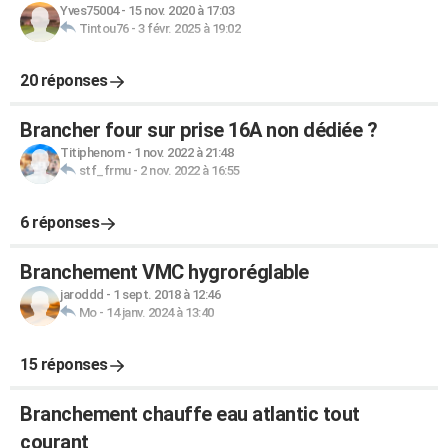
Yves75004
-
15 nov. 2020 à 17:03
Tintou76
-
3 févr. 2025 à 19:02
20 réponses
Brancher four sur prise 16A non dédiée ?
Titiphenom
-
1 nov. 2022 à 21:48
stf_frmu
-
2 nov. 2022 à 16:55
6 réponses
Branchement VMC hygroréglable
jaroddd
-
1 sept. 2018 à 12:46
Mo
-
14 janv. 2024 à 13:40
15 réponses
Branchement chauffe eau atlantic tout
courant