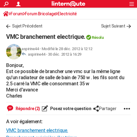
ACTUALITÉS
Forum
Forum Bricolage
Connexion
Electricité
S'inscrire
Rechercher
Société
Education
Villes
Politique
Faits Divers
Monde
+
SPORT
Sujet Précédent
Sujet Suivant
Football
Cyclisme
Forum
Coupe du monde 2026
Tennis
Rugby
CULTURE
VMC branchement electrique.
Résolu
TNT
Cinéma
Musique
Programme TV
Streaming
Sorties cinéma
+
FINANCE
aspirine44
-
Modifié le 28 déc. 2012 à 12:12
aspirine44 -
30 déc. 2012 à 16:29
Impôts
Immobilier
Banque
Crédit
Retraite
Epargne
Risques naturels par ville
Assurance
AUTO
Bonjour,
Réserver un essai
Berlines
Forum auto
Essais
Citadines
SUV
+
HIGH-TECH
Est ce possible de brancher une vmc sur la même ligne
qu'un radiateur de salle de bain de 750 w . les fils sont du
Meilleur smartphone
Ordinateurs
Guide high-tech
Mobiles
Internet
Jeux vidéo
+
BRICOLAGE
2.5 carré la VMC elle consommant 35 w
Merci d'avance
Aménagement intérieur
Cuisine
Jardinage
+
Forum
Extérieur
Salle de bains
Rangement
WEEK-END
Charles
Escapades
Expositions
Week-end nature
Guides de France
Patrimoine
Musées
+
LIFESTYLE
Répondre (2)
Posez votre question
Partager
Bien-être
Mode
+
Art de vivre
Loisirs
Modes de vie
SANTE
A voir également:
VMC branchement electrique.
Guide de la santé
Médicaments
+
Alimentation
Maladies
Sommeil
VOYAGE