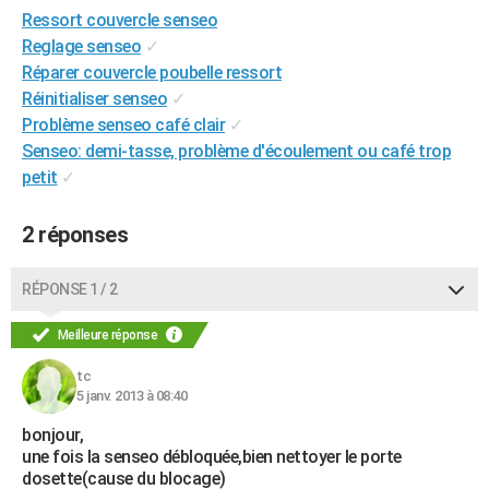
Ressort couvercle senseo
City break
Voyage de noces
Climat
Destinations
Voyage nature
Forum
+
PHOTO
Reglage senseo
✓
GUIDES D'ACHAT
Réparer couvercle poubelle ressort
Réinitialiser senseo
✓
BONS PLANS
Problème senseo café clair
✓
Senseo: demi-tasse, problème d'écoulement ou café trop
CARTE DE VOEUX
petit
✓
Carte Bonne année
Carte Pâques
Carte de Noël
Carte Saint-Valentin
Carte d'anniversaire
DICTIONNAIRE
2 réponses
Biographies
Expressions
Dictionnaire
Citations
Proverbes
PROGRAMME TV
RÉPONSE 1 / 2
COPAINS D'AVANT
Se connecter
Collèges
Universités
Service militaire
S'inscrire
Lycées
Primaires
Entreprises
Avis de recherche
AVIS DE DÉCÈS
Meilleure réponse
tc
FORUM
5 janv. 2013 à 08:40
Lifestyle
Sport
Television
Cinema
Bricolage
Culture
Auto
Voyage
bonjour,
une fois la senseo débloquée,bien nettoyer le porte
dosette(cause du blocage)