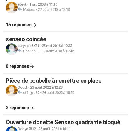
ebert
-
1 juil. 2008 à 11:10
Maxara
-
27 déc. 2018 à 12:13
15 réponses
senseo coincée
eurydice6471
-
25 mai 2016 à 12:33
Pseudo...
-
15 août 2018 à 15:42
8 réponses
Pièce de poubelle à remettre en place
Doddi
-
23 août 2022 à 12:23
stf_jpd87
-
24 août 2022 à 18:59
3 réponses
Ouverture dosette Senseo quadrante bloqué
Dodye2812
-
25 août 2021 à 16:11