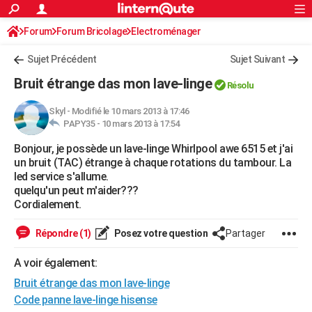
ACTUALITÉS
Forum
Forum Bricolage
Connexion
Electroménager
S'inscrire
Rechercher
Société
Education
Villes
Politique
Faits Divers
Monde
+
SPORT
Sujet Précédent
Sujet Suivant
Football
Cyclisme
Forum
Coupe du monde 2026
Tennis
Rugby
CULTURE
Bruit étrange das mon lave-linge
Résolu
TNT
Cinéma
Musique
Programme TV
Streaming
Sorties cinéma
+
FINANCE
Skyl
-
Modifié le 10 mars 2013 à 17:46
PAPY35 -
10 mars 2013 à 17:54
Impôts
Immobilier
Banque
Crédit
Retraite
Epargne
Risques naturels par ville
Assurance
AUTO
Bonjour, je possède un lave-linge Whirlpool awe 6515 et j'ai
Réserver un essai
Berlines
Forum auto
Essais
Citadines
SUV
+
HIGH-TECH
un bruit (TAC) étrange à chaque rotations du tambour. La
led service s'allume.
Meilleur smartphone
Ordinateurs
Guide high-tech
Mobiles
Internet
Jeux vidéo
+
BRICOLAGE
quelqu'un peut m'aider???
Cordialement.
Aménagement intérieur
Cuisine
Jardinage
+
Forum
Extérieur
Salle de bains
Rangement
WEEK-END
Répondre (1)
Posez votre question
Partager
Escapades
Expositions
Week-end nature
Guides de France
Patrimoine
Musées
+
LIFESTYLE
A voir également:
Bien-être
Mode
+
Art de vivre
Loisirs
Modes de vie
SANTE
Bruit étrange das mon lave-linge
Guide de la santé
Médicaments
+
Alimentation
Maladies
Sommeil
Code panne lave-linge hisense
VOYAGE