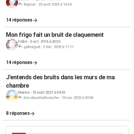
Bigmat
-
20 août 2025 à 14:24
14 réponses
Mon frigo fait un bruit de claquement
H6b6
-
3 oct. 2016 à 20:53
galimiguel
-
2 déc. 2025 à 11:11
14 réponses
J'entends des bruits dans les murs de ma
chambre
Marion
-
15 août 2021 à 04:33
bricoleurdudimanche
-
19 nov. 2022 à 00:06
8 réponses