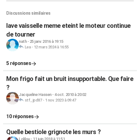
Discussions similaires
lave vaisselle meme eteint le moteur continue
de tourner
nath
-
25 janv. 2016 à 19:15
Lea
-
12 mars 2024 à 16:55
5 réponses
Mon frigo fait un bruit insupportable. Que faire
?
Jacqueline Hassen
-
4 oct. 2010 à 20:02
stf_jpd87
-
1 nov. 2023 à 09:47
10 réponses
Quelle bestiole grignote les murs ?
Lolilou
-
11 juin 2018 à 11:51