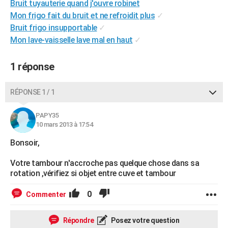
Bruit tuyauterie quand j'ouvre robinet
City break
Voyage de noces
Climat
Destinations
Voyage nature
Forum
+
PHOTO
Mon frigo fait du bruit et ne refroidit plus
✓
Bruit frigo insupportable
✓
GUIDES D'ACHAT
Mon lave-vaisselle lave mal en haut
✓
BONS PLANS
1 réponse
CARTE DE VOEUX
Carte Bonne année
Carte Pâques
Carte de Noël
Carte Saint-Valentin
Carte d'anniversaire
RÉPONSE 1 / 1
DICTIONNAIRE
Biographies
Expressions
Dictionnaire
Citations
Proverbes
PROGRAMME TV
PAPY35
10 mars 2013 à 17:54
COPAINS D'AVANT
Bonsoir,
Se connecter
Collèges
Universités
Service militaire
S'inscrire
Lycées
Primaires
Entreprises
Avis de recherche
AVIS DE DÉCÈS
Votre tambour n'accroche pas quelque chose dans sa
rotation ,vérifiez si objet entre cuve et tambour
FORUM
0
Commenter
Lifestyle
Sport
Television
Cinema
Bricolage
Culture
Auto
Voyage
Répondre
Posez votre question