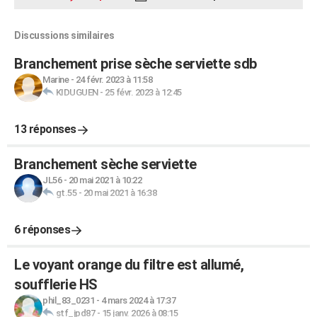
Discussions similaires
Branchement prise sèche serviette sdb
Marine
-
24 févr. 2023 à 11:58
KIDUGUEN
-
25 févr. 2023 à 12:45
13 réponses
Branchement sèche serviette
JL56
-
20 mai 2021 à 10:22
gt.55
-
20 mai 2021 à 16:38
6 réponses
Le voyant orange du filtre est allumé,
soufflerie HS
phil_83_0231
-
4 mars 2024 à 17:37
stf_jpd87
-
15 janv. 2026 à 08:15