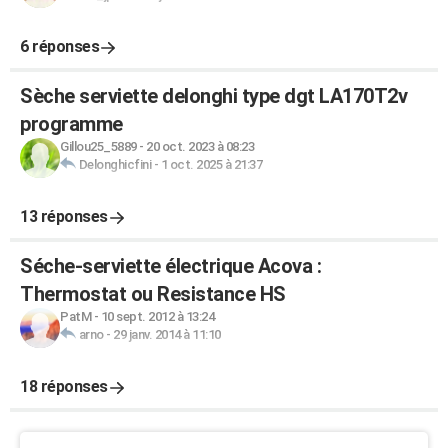
6 réponses
Sèche serviette delonghi type dgt LA170T2v
programme
Gillou25_5889
-
20 oct. 2023 à 08:23
Delonghicfini
-
1 oct. 2025 à 21:37
13 réponses
Séche-serviette électrique Acova :
Thermostat ou Resistance HS
PatM
-
10 sept. 2012 à 13:24
arno
-
29 janv. 2014 à 11:10
18 réponses