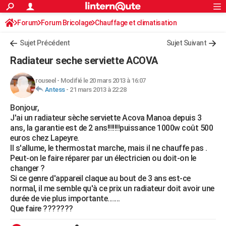
ACTUALITÉS
Forum
Forum Bricolage
Connexion
Chauffage et climatisation
S'inscrire
Rechercher
Société
Education
Villes
Politique
Faits Divers
Monde
+
SPORT
Sujet Précédent
Sujet Suivant
Football
Cyclisme
Forum
Coupe du monde 2026
Tennis
Rugby
CULTURE
Radiateur seche serviette ACOVA
TNT
Cinéma
Musique
Programme TV
Streaming
Sorties cinéma
+
FINANCE
rouseel
-
Modifié le 20 mars 2013 à 16:07
Antess
-
21 mars 2013 à 22:28
Impôts
Immobilier
Banque
Crédit
Retraite
Epargne
Risques naturels par ville
Assurance
AUTO
Bonjour,
Réserver un essai
Berlines
Forum auto
Essais
Citadines
SUV
+
HIGH-TECH
J'ai un radiateur sèche serviette Acova Manoa depuis 3
ans, la garantie est de 2 ans!!!!!!!puissance 1000w coût 500
Meilleur smartphone
Ordinateurs
Guide high-tech
Mobiles
Internet
Jeux vidéo
+
BRICOLAGE
euros chez Lapeyre.
Il s'allume, le thermostat marche, mais il ne chauffe pas .
Aménagement intérieur
Cuisine
Jardinage
+
Forum
Extérieur
Salle de bains
Rangement
WEEK-END
Peut-on le faire réparer par un électricien ou doit-on le
changer ?
Escapades
Expositions
Week-end nature
Guides de France
Patrimoine
Musées
+
LIFESTYLE
Si ce genre d'appareil claque au bout de 3 ans est-ce
normal, il me semble qu'à ce prix un radiateur doit avoir une
Bien-être
Mode
+
Art de vivre
Loisirs
Modes de vie
SANTE
durée de vie plus importante.......
Que faire ???????
Guide de la santé
Médicaments
+
Alimentation
Maladies
Sommeil
VOYAGE