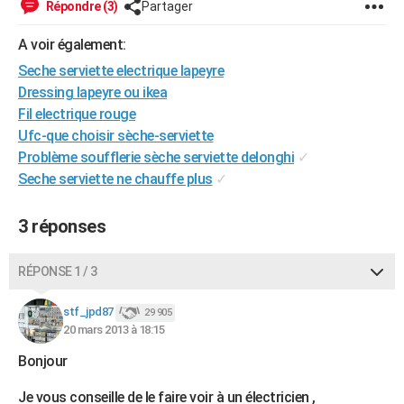
Répondre (3)
Partager
City break
Voyage de noces
Climat
Destinations
Voyage nature
Forum
+
PHOTO
A voir également:
GUIDES D'ACHAT
Seche serviette electrique lapeyre
Dressing lapeyre ou ikea
BONS PLANS
Fil electrique rouge
CARTE DE VOEUX
Ufc-que choisir sèche-serviette
Problème soufflerie sèche serviette delonghi
✓
Carte Bonne année
Carte Pâques
Carte de Noël
Carte Saint-Valentin
Carte d'anniversaire
DICTIONNAIRE
Seche serviette ne chauffe plus
✓
Biographies
Expressions
Dictionnaire
Citations
Proverbes
PROGRAMME TV
3 réponses
COPAINS D'AVANT
RÉPONSE 1 / 3
Se connecter
Collèges
Universités
Service militaire
S'inscrire
Lycées
Primaires
Entreprises
Avis de recherche
AVIS DE DÉCÈS
stf_jpd87
29 905
FORUM
20 mars 2013 à 18:15
Lifestyle
Sport
Television
Cinema
Bricolage
Culture
Auto
Voyage
Bonjour
Je vous conseille de le faire voir à un électricien ,