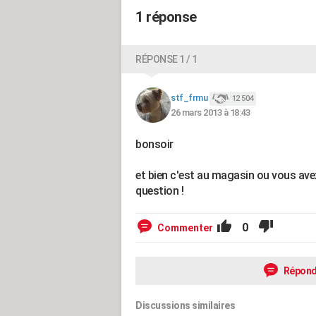
1 réponse
RÉPONSE 1 / 1
stf_frmu
12 504
26 mars 2013 à 18:43
bonsoir
et bien c'est au magasin ou vous avez 
question !
0
Commenter
Répond
Discussions similaires