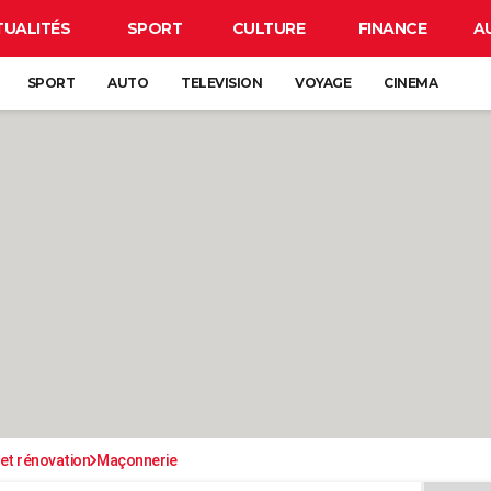
TUALITÉS
SPORT
CULTURE
FINANCE
A
SPORT
AUTO
TELEVISION
VOYAGE
CINEMA
et rénovation
Maçonnerie