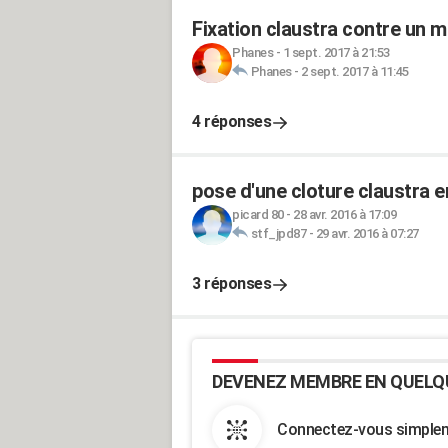
Fixation claustra contre un m
Phanes
-
1 sept. 2017 à 21:53
Phanes
-
2 sept. 2017 à 11:45
4 réponses
pose d'une cloture claustra 
picard 80
-
28 avr. 2016 à 17:09
stf_jpd87
-
29 avr. 2016 à 07:27
3 réponses
DEVENEZ MEMBRE EN QUELQ
Connectez-vous simpleme