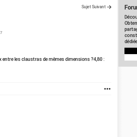
Foru
Sujet Suivant
Décou
Obten
parta
37
const
dédiée
prix entre les claustras de mêmes dimensions ?4,80 :