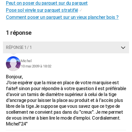
Peut on poser du parquet sur du parquet
City break
Voyage de noces
Climat
Destinations
Voyage nature
Forum
+
PHOTO
Pose sol vinyle sur parquet stratifié
✓
Comment poser un parquet sur un vieux plancher bois ?
GUIDES D'ACHAT
BONS PLANS
1 réponse
CARTE DE VOEUX
RÉPONSE 1 / 1
Carte Bonne année
Carte Pâques
Carte de Noël
Carte Saint-Valentin
Carte d'anniversaire
DICTIONNAIRE
Michel
Biographies
Expressions
Dictionnaire
Citations
Proverbes
10 mai 2009 à 18:02
PROGRAMME TV
Bonjour,
COPAINS D'AVANT
J'ose espérer que la mise en place de votre marquise est
faite!! sinon pour répondre à votre question il est préférable
Se connecter
Collèges
Universités
Service militaire
S'inscrire
Lycées
Primaires
Entreprises
Avis de recherche
AVIS DE DÉCÈS
d'avoir un tamis de diamètre supérieur à celui de la tige
d'ancrage pour laisser la place au produit et à l'accès plus
FORUM
libre de la tige.Je suppose que vous savez que ce type de
scellement ne convient pas dans du "creux". Je me permet
Lifestyle
Sport
Television
Cinema
Bricolage
Culture
Auto
Voyage
de vous inviter à bien lire le mode d'emploi. Cordialement.
Michel"24"