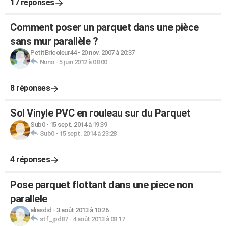
17 réponses
Comment poser un parquet dans une pièce
sans mur parallèle ?
PetitBricoleur44
-
20 nov. 2007 à 20:37
Nuno
-
5 juin 2012 à 08:00
8 réponses
Sol Vinyle PVC en rouleau sur du Parquet
Sub0
-
15 sept. 2014 à 19:39
Sub0
-
15 sept. 2014 à 23:28
4 réponses
Pose parquet flottant dans une piece non
parallele
aliasdid
-
3 août 2013 à 10:26
stf_jpd87
-
4 août 2013 à 08:17