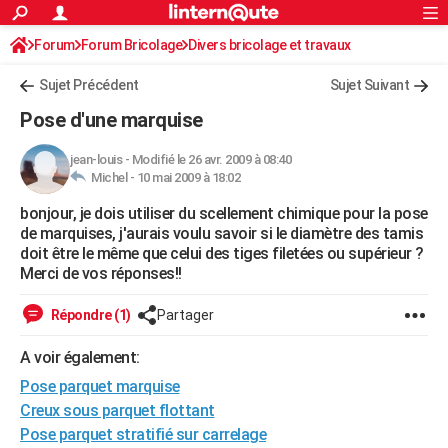
ACTUALITÉS
Forum
Forum Bricolage
Connexion
Divers bricolage et travaux
S'inscrire
Rechercher
Société
Education
Villes
Politique
Faits Divers
Monde
+
SPORT
Sujet Précédent
Sujet Suivant
Football
Cyclisme
Forum
Coupe du monde 2026
Tennis
Rugby
CULTURE
Pose d'une marquise
TNT
Cinéma
Musique
Programme TV
Streaming
Sorties cinéma
+
FINANCE
jean-louis
-
Modifié le 26 avr. 2009 à 08:40
Michel -
10 mai 2009 à 18:02
Impôts
Immobilier
Banque
Crédit
Retraite
Epargne
Risques naturels par ville
Assurance
AUTO
bonjour, je dois utiliser du scellement chimique pour la pose
Réserver un essai
Berlines
Forum auto
Essais
Citadines
SUV
+
HIGH-TECH
de marquises, j'aurais voulu savoir si le diamètre des tamis
doit être le même que celui des tiges filetées ou supérieur ?
Meilleur smartphone
Ordinateurs
Guide high-tech
Mobiles
Internet
Jeux vidéo
+
BRICOLAGE
Merci de vos réponses!!
Aménagement intérieur
Cuisine
Jardinage
+
Forum
Extérieur
Salle de bains
Rangement
WEEK-END
Répondre (1)
Partager
Escapades
Expositions
Week-end nature
Guides de France
Patrimoine
Musées
+
LIFESTYLE
A voir également:
Pose parquet marquise
Bien-être
Mode
+
Art de vivre
Loisirs
Modes de vie
SANTE
Creux sous parquet flottant
Guide de la santé
Médicaments
+
Alimentation
Maladies
Sommeil
VOYAGE
Pose parquet stratifié sur carrelage