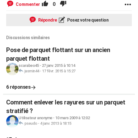
0
Commenter
Répondre
Posez votre question
Discussions similaires
Pose de parquet flottant sur un ancien
parquet flottant
scarabeo45
-
27 janv. 2015 à 10:14
jasmin44
-
17 févr. 2015 à 15:27
6 réponses
Comment enlever les rayures sur un parquet
stratifié ?
Utilisateur anonyme
-
10 mars 2009 à 12:02
pseudo
-
4 janv. 2013 à 18:15