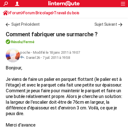
ACTUALITÉS
Forum
Forum Bricolage
Connexion
Travail du bois
S'inscrire
Rechercher
Société
Education
Villes
Politique
Faits Divers
Monde
+
SPORT
Sujet Précédent
Sujet Suivant
Football
Cyclisme
Forum
Coupe du monde 2026
Tennis
Rugby
CULTURE
Comment fabriquer une surmarche ?
TNT
Cinéma
Musique
Programme TV
Streaming
Sorties cinéma
+
FINANCE
Résolu/Fermé
Impôts
Immobilier
Banque
Crédit
Retraite
Epargne
Risques naturels par ville
Assurance
poche
-
Modifié le 18 janv. 2011 à 19:07
AUTO
Daniel 26 -
7 juil. 2011 à 19:58
Réserver un essai
Berlines
Forum auto
Essais
Citadines
SUV
+
HIGH-TECH
Bonjour,
Meilleur smartphone
Ordinateurs
Guide high-tech
Mobiles
Internet
Jeux vidéo
+
BRICOLAGE
Je viens de faire un palier en parquet flottant (le palier est à
l'étage) et avec le parquet cela fait une petite sur épaisseur.
Aménagement intérieur
Cuisine
Jardinage
+
Forum
Extérieur
Salle de bains
Rangement
WEEK-END
Comment je peux faire pour maintenir le parquet et faire un
une butée relativement propre. Alors je cherche un solution:
Escapades
Expositions
Week-end nature
Guides de France
Patrimoine
Musées
+
LIFESTYLE
la largeur de l'escalier doit-être de 76cm en largeur, la
différence d'épaisseur est d'environ 3 cm. Voilà, ce que je
Bien-être
Mode
+
Art de vivre
Loisirs
Modes de vie
SANTE
peux dire.
Guide de la santé
Médicaments
+
Alimentation
Maladies
Sommeil
VOYAGE
Merci d'avance