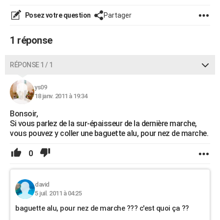
City break
Voyage de noces
Climat
Destinations
Voyage nature
Forum
+
PHOTO
Posez votre question
Partager
GUIDES D'ACHAT
1 réponse
BONS PLANS
RÉPONSE 1 / 1
CARTE DE VOEUX
ys09
Carte Bonne année
Carte Pâques
Carte de Noël
Carte Saint-Valentin
Carte d'anniversaire
DICTIONNAIRE
18 janv. 2011 à 19:34
Biographies
Expressions
Dictionnaire
Citations
Proverbes
PROGRAMME TV
Bonsoir,
Si vous parlez de la sur-épaisseur de la dernière marche,
COPAINS D'AVANT
vous pouvez y coller une baguette alu, pour nez de marche.
Se connecter
Collèges
Universités
Service militaire
S'inscrire
Lycées
Primaires
Entreprises
Avis de recherche
AVIS DE DÉCÈS
0
FORUM
david
Lifestyle
Sport
Television
Cinema
Bricolage
Culture
Auto
Voyage
5 juil. 2011 à 04:25
baguette alu, pour nez de marche ??? c'est quoi ça ??